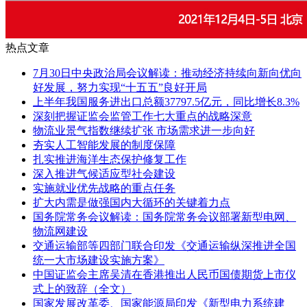
热点文章
7月30日中央政治局会议解读：推动经济持续向新向优向
好发展，努力实现“十五五”良好开局
上半年我国服务进出口总额37797.5亿元，同比增长8.3%
深刻把握证监会监管工作七大重点的战略深意
物流业景气指数继续扩张 市场需求进一步向好
夯实人工智能发展的制度保障
扎实推进海洋生态保护修复工作
深入推进气候适应型社会建设
实施就业优先战略的重点任务
扩大内需是做强国内大循环的关键着力点
国务院常务会议解读：国务院常务会议部署新型电网、
物流网建设
交通运输部等四部门联合印发《交通运输纵深推进全国
统一大市场建设实施方案》
中国证监会主席吴清在香港推出人民币国债期货上市仪
式上的致辞（全文）
国家发展改革委、国家能源局印发《新型电力系统建