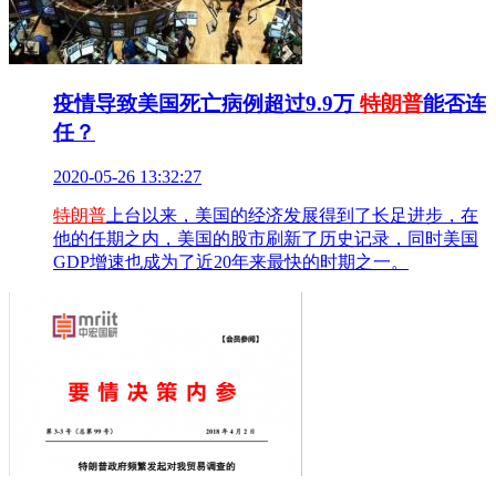
疫情导致美国死亡病例超过9.9万
特朗普
能否连
任？
2020-05-26 13:32:27
特朗普
上台以来，美国的经济发展得到了长足进步，在
他的任期之内，美国的股市刷新了历史记录，同时美国
GDP增速也成为了近20年来最快的时期之一。