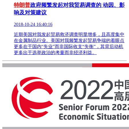
特朗普
政府频繁发起对我贸易调查的 动因、影
响及对策建议
2018-10-24 16:40:16
近期美国对我发起贸易救济调查明显增多，且高度集中
在金属制品行业。美国对我频繁发起贸易争端的着眼点
更多在于国内“失业”而非国际收支“失衡”，其背后动机
更多出于选举政治的考量而非经济利益。