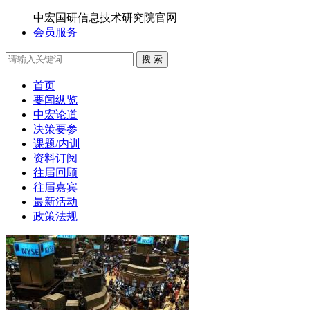
中宏国研信息技术研究院官网
会员服务
搜 索
首页
要闻纵览
中宏论道
决策要参
课题/内训
资料订阅
往届回顾
往届嘉宾
最新活动
政策法规