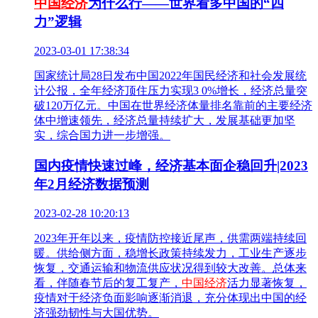
中国经济
为什么行——世界看多中国的“四
力”逻辑
2023-03-01 17:38:34
国家统计局28日发布中国2022年国民经济和社会发展统
计公报，全年经济顶住压力实现3 0%增长，经济总量突
破120万亿元。中国在世界经济体量排名靠前的主要经济
体中增速领先，经济总量持续扩大，发展基础更加坚
实，综合国力进一步增强。
国内疫情快速过峰，经济基本面企稳回升|2023
年2月经济数据预测
2023-02-28 10:20:13
2023年开年以来，疫情防控接近尾声，供需两端持续回
暖。供给侧方面，稳增长政策持续发力，工业生产逐步
恢复，交通运输和物流供应状况得到较大改善。总体来
看，伴随春节后的复工复产，
中国经济
活力显著恢复，
疫情对于经济负面影响逐渐消退，充分体现出中国的经
济强劲韧性与大国优势。