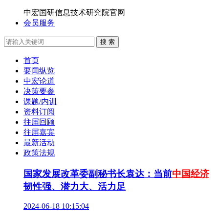
中宏国研信息技术研究院官网
会员服务
搜 索
首页
要闻纵览
中宏论道
决策要参
课题/内训
资料订阅
往届回顾
往届嘉宾
最新活动
政策法规
国家发展改革委副秘书长袁达：当前
中国经济
韧性强、潜力大、活力足
2024-06-18 10:15:04