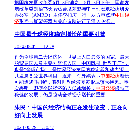
据国家发展改革委6月18日消息，6月13日下午，国家发
展改革委副秘书长袁达会见东盟与中日韩宏观经济研究
办公室（AMRO）主任李扣庆一行。双方重点就
中国经
济
形势与展望等双方关心议题进行了深入交流。
中国是全球经济稳定增长的重要引擎
2024-06-05 11:12:28
作为全球第二大经济体、世界上人口最多的国家、最大
的贸易国以及主要外资流入国，中国既是“世界工厂”，
也是“全球市场”，是世界经济发展的稳定器和动力源，
其发展备受世界瞩目。近来，有外媒表示
中国经济
增长
可能遭遇“见顶”，将对世界经济复苏形成较大拖累。事
实表明，即便全球经济陷入低速增长，
中国经济
保持了
稳健的发展，仍是拉动全球经济增长的重要
朱民：中国的经济结构正在发生改变，正在向
好向上发展
2023-06-29 11:20:47