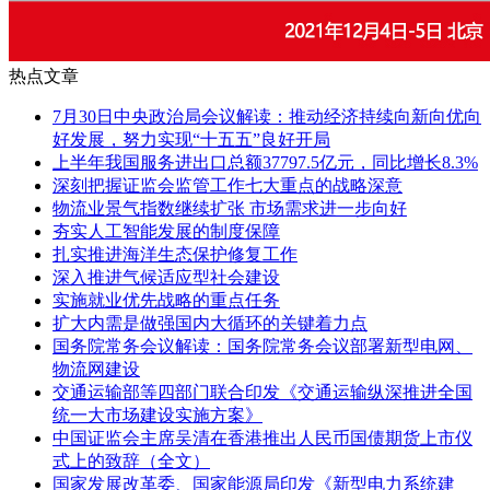
热点文章
7月30日中央政治局会议解读：推动经济持续向新向优向
好发展，努力实现“十五五”良好开局
上半年我国服务进出口总额37797.5亿元，同比增长8.3%
深刻把握证监会监管工作七大重点的战略深意
物流业景气指数继续扩张 市场需求进一步向好
夯实人工智能发展的制度保障
扎实推进海洋生态保护修复工作
深入推进气候适应型社会建设
实施就业优先战略的重点任务
扩大内需是做强国内大循环的关键着力点
国务院常务会议解读：国务院常务会议部署新型电网、
物流网建设
交通运输部等四部门联合印发《交通运输纵深推进全国
统一大市场建设实施方案》
中国证监会主席吴清在香港推出人民币国债期货上市仪
式上的致辞（全文）
国家发展改革委、国家能源局印发《新型电力系统建