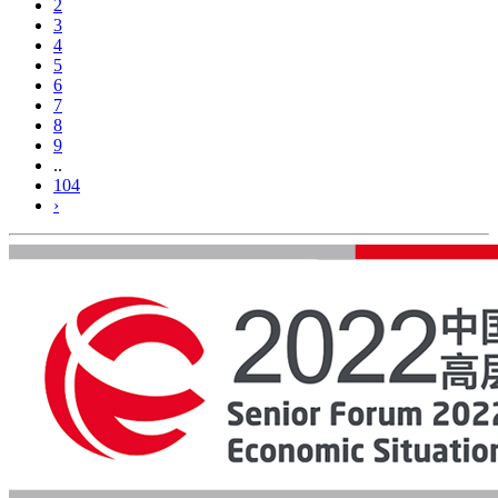
2
3
4
5
6
7
8
9
..
104
›