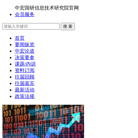
中宏国研信息技术研究院官网
会员服务
搜 索
首页
要闻纵览
中宏论道
决策要参
课题/内训
资料订阅
往届回顾
往届嘉宾
最新活动
政策法规