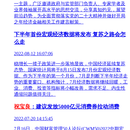
一主题，广泛邀请政府与监管部门负责人、专家学者及
业界领袖展开高水平的思想交流，分享真知灼见，展望
前沿趋势，为全面贯彻落实党的二十大精神并做好开局
之年经济金融相关工作建言献策。
下半年首份宏观经济数据将发布 复苏之路会怎
么走
2022-08-12 16:07:06
稳增长一揽子政策进一步落地显效，中国经济延续复苏
态势。国家统计局将于8月15日发布7月份宏观经济数
据。作为下半年的第一个月份，7月是判断下半年经济走
势的重要窗口。机构预计，7月经济数据将继续回暖，工
业、消费、投资等指标将小幅改善，需求不足、内生性
通缩问题值得关注。
祝宝良
：建议发放5000亿元消费券拉动消费
2022-07-20 14:15:45
7月16日，中国财富管理50人论坛(CWM50)2022中期宏