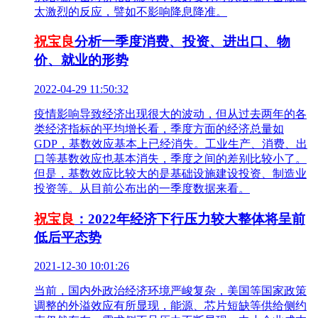
太激烈的反应，譬如不影响降息降准。
祝宝良
分析一季度消费、投资、进出口、物
价、就业的形势
2022-04-29 11:50:32
疫情影响导致经济出现很大的波动，但从过去两年的各
类经济指标的平均增长看，季度方面的经济总量如
GDP，基数效应基本上已经消失。工业生产、消费、出
口等基数效应也基本消失，季度之间的差别比较小了。
但是，基数效应比较大的是基础设施建设投资、制造业
投资等。从目前公布出的一季度数据来看。
祝宝良
：2022年经济下行压力较大整体将呈前
低后平态势
2021-12-30 10:01:26
当前，国内外政治经济环境严峻复杂，美国等国家政策
调整的外溢效应有所显现，能源、芯片短缺等供给侧约