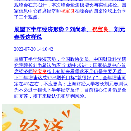
观峰会在京召开，本次峰会聚焦稳增长与实现路径。国
家信息中心首席经济师
祝宝良
在峰会的圆桌论坛上分享
了三个观点。
展望下半年经济形势？刘尚希、
祝宝良
、刘元
春等这样说
2022-07-20 14:10:42
展望下半年经济形势，全国政协委员、中国财政科学研
究院院长刘尚希认为应当“稳中求进”；国家信息中心首
席经济师
祝宝良
指出短期来看需求不足仍是主要矛盾，
下半年增速达成5 5%增长目标“就很好了”，全年增速可
定在4%左右，不应更高；上海财经大学校长刘元春则认
为不必过于担忧下半年经济反弹，目前核心任务仍是全
面复苏，接下来应认识和研判风险。