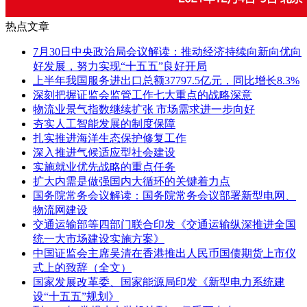
热点文章
7月30日中央政治局会议解读：推动经济持续向新向优向
好发展，努力实现“十五五”良好开局
上半年我国服务进出口总额37797.5亿元，同比增长8.3%
深刻把握证监会监管工作七大重点的战略深意
物流业景气指数继续扩张 市场需求进一步向好
夯实人工智能发展的制度保障
扎实推进海洋生态保护修复工作
深入推进气候适应型社会建设
实施就业优先战略的重点任务
扩大内需是做强国内大循环的关键着力点
国务院常务会议解读：国务院常务会议部署新型电网、
物流网建设
交通运输部等四部门联合印发《交通运输纵深推进全国
统一大市场建设实施方案》
中国证监会主席吴清在香港推出人民币国债期货上市仪
式上的致辞（全文）
国家发展改革委、国家能源局印发《新型电力系统建
设“十五五”规划》