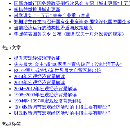
国新办举行国务院政策例行吹风会 介绍《城市更新“十五
多措并举推进城市更新
科学谋划 “十五五” 未来产业重点赛道
郑栅洁主任主持召开国有企业座谈会 围绕深化国资国企
当前经济运行的结构性矛盾与政策建议
李强签署国务院令 公布《国务院关于对外投资的规定》
热点文章
提升宏观经济治理效能
失去最大"金主"超400家房企宣告破产！没能"活下去"
RCEP明年或签协议 世界最大自贸区将出炉
2014年宏观经济背景解读
2013年宏观经济背景解读
2004~2012年宏观经济背景解读
1998~2003年宏观经济背景解读
1994年~1997年宏观经济背景解读
货币政策调节宏观经济活动的手段主要有哪些？
财政政策调节宏观经济活动的手段主要有哪些？
热点标签