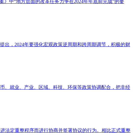
》中“地方层面的改革任务力争在2024年年底前完成”的要
出，2024年要强化宏观政策逆周期和跨周期调节，积极的财
货币、就业、产业、区域、科技、环保等政策协调配合，把非经
整之前，为推进法定重整程序而进行协商并签署协议的行为。相比正式重整