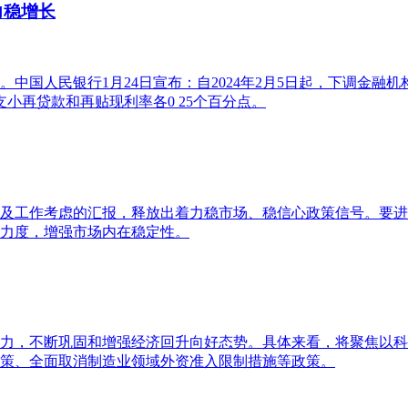
力稳增长
国人民银行1月24日宣布：自2024年2月5日起，下调金融机
支小再贷款和再贴现利率各0 25个百分点。
情况及工作考虑的汇报，释放出着力稳市场、稳信心政策信号。要
力度，增强市场内在稳定性。
成合力，不断巩固和增强经济回升向好态势。具体来看，将聚焦以
策、全面取消制造业领域外资准入限制措施等政策。