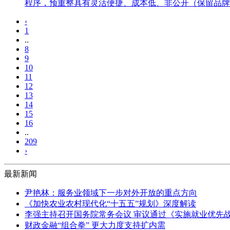
程序，预重整具有灵活便捷、成本低、非公开（保留品牌
‹
1
..
8
9
10
11
12
13
14
15
16
..
209
›
最新新闻
尹艳林：服务业领域下一步对外开放的重点方向
《加快农业农村现代化“十五五”规划》深度解读
李强主持召开国务院常务会议 审议通过《实施就业优先战
财政金融“组合拳” 更大力度支持扩内需