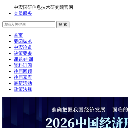
中宏国研信息技术研究院官网
会员服务
搜 索
首页
要闻纵览
中宏论道
决策要参
课题/内训
资料订阅
往届回顾
往届嘉宾
最新活动
政策法规