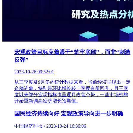
宏观政策目标应着眼于“筑牢底部”，而非“刺激
反弹”
2023-10-26 09:52:01
从三季度及9月份的统计数据来看，当前经济呈现出一定
企稳迹象，特别是环比增长较二季度有所回升，且三季
度以来部分宏观指标也呈逐月改善态势，一些市场机构
开始重新调高经济增长预期值。
国民经济持续向好 宏观政策导向进一步明确
中国经济时报 / 2023-10-24 16:36:06