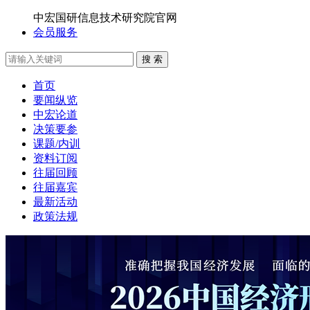
中宏国研信息技术研究院官网
会员服务
搜 索
首页
要闻纵览
中宏论道
决策要参
课题/内训
资料订阅
往届回顾
往届嘉宾
最新活动
政策法规