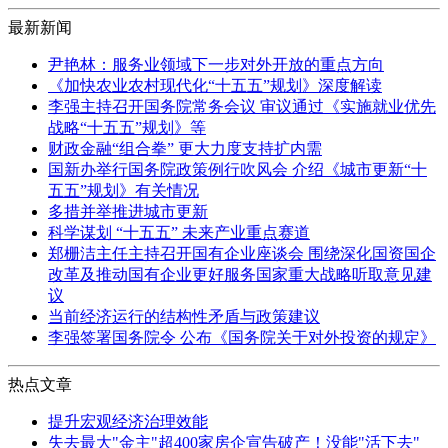
最新新闻
尹艳林：服务业领域下一步对外开放的重点方向
《加快农业农村现代化“十五五”规划》深度解读
李强主持召开国务院常务会议 审议通过《实施就业优先
战略“十五五”规划》等
财政金融“组合拳” 更大力度支持扩内需
国新办举行国务院政策例行吹风会 介绍《城市更新“十
五五”规划》有关情况
多措并举推进城市更新
科学谋划 “十五五” 未来产业重点赛道
郑栅洁主任主持召开国有企业座谈会 围绕深化国资国企
改革及推动国有企业更好服务国家重大战略听取意见建
议
当前经济运行的结构性矛盾与政策建议
李强签署国务院令 公布《国务院关于对外投资的规定》
热点文章
提升宏观经济治理效能
失去最大"金主"超400家房企宣告破产！没能"活下去"