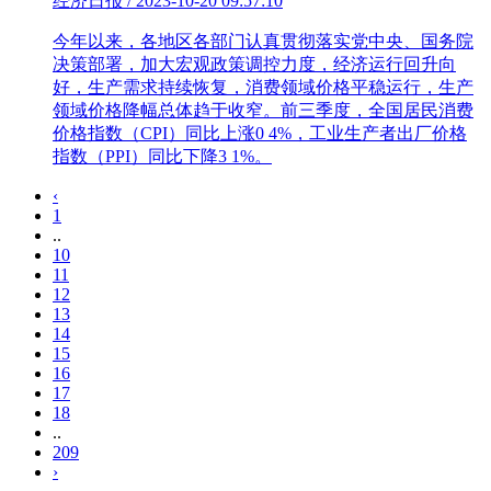
经济日报 / 2023-10-20 09:57:10
今年以来，各地区各部门认真贯彻落实党中央、国务院
决策部署，加大宏观政策调控力度，经济运行回升向
好，生产需求持续恢复，消费领域价格平稳运行，生产
领域价格降幅总体趋于收窄。前三季度，全国居民消费
价格指数（CPI）同比上涨0 4%，工业生产者出厂价格
指数（PPI）同比下降3 1%。
‹
1
..
10
11
12
13
14
15
16
17
18
..
209
›