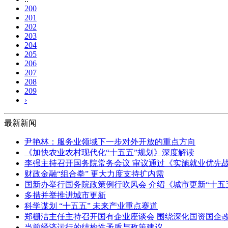
200
201
202
203
204
205
206
207
208
209
›
最新新闻
尹艳林：服务业领域下一步对外开放的重点方向
《加快农业农村现代化“十五五”规划》深度解读
李强主持召开国务院常务会议 审议通过《实施就业优先战
财政金融“组合拳” 更大力度支持扩内需
国新办举行国务院政策例行吹风会 介绍《城市更新“十五
多措并举推进城市更新
科学谋划 “十五五” 未来产业重点赛道
郑栅洁主任主持召开国有企业座谈会 围绕深化国资国企
当前经济运行的结构性矛盾与政策建议