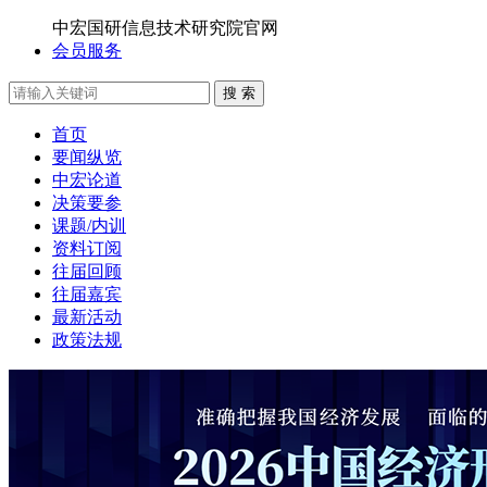
中宏国研信息技术研究院官网
会员服务
搜 索
首页
要闻纵览
中宏论道
决策要参
课题/内训
资料订阅
往届回顾
往届嘉宾
最新活动
政策法规