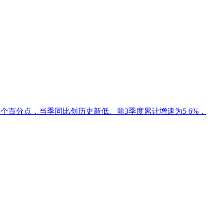
0 5个百分点，当季同比创历史新低。前3季度累计增速为5 6%，