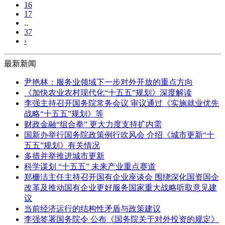
16
17
..
37
›
最新新闻
尹艳林：服务业领域下一步对外开放的重点方向
《加快农业农村现代化“十五五”规划》深度解读
李强主持召开国务院常务会议 审议通过《实施就业优先
战略“十五五”规划》等
财政金融“组合拳” 更大力度支持扩内需
国新办举行国务院政策例行吹风会 介绍《城市更新“十
五五”规划》有关情况
多措并举推进城市更新
科学谋划 “十五五” 未来产业重点赛道
郑栅洁主任主持召开国有企业座谈会 围绕深化国资国企
改革及推动国有企业更好服务国家重大战略听取意见建
议
当前经济运行的结构性矛盾与政策建议
李强签署国务院令 公布《国务院关于对外投资的规定》