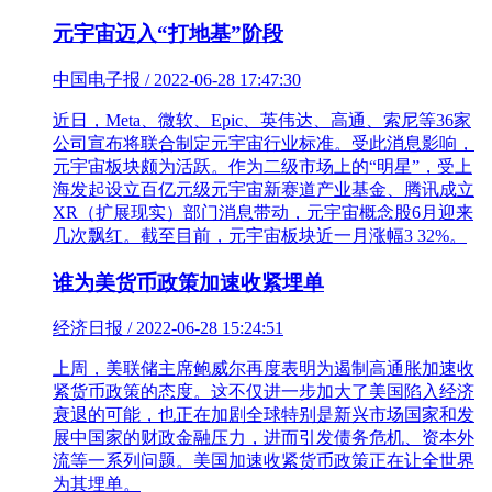
元宇宙迈入“打地基”阶段
中国电子报 / 2022-06-28 17:47:30
近日，Meta、微软、Epic、英伟达、高通、索尼等36家
公司宣布将联合制定元宇宙行业标准。受此消息影响，
元宇宙板块颇为活跃。作为二级市场上的“明星”，受上
海发起设立百亿元级元宇宙新赛道产业基金、腾讯成立
XR（扩展现实）部门消息带动，元宇宙概念股6月迎来
几次飘红。截至目前，元宇宙板块近一月涨幅3 32%。
谁为美货币政策加速收紧埋单
经济日报 / 2022-06-28 15:24:51
上周，美联储主席鲍威尔再度表明为遏制高通胀加速收
紧货币政策的态度。这不仅进一步加大了美国陷入经济
衰退的可能，也正在加剧全球特别是新兴市场国家和发
展中国家的财政金融压力，进而引发债务危机、资本外
流等一系列问题。美国加速收紧货币政策正在让全世界
为其埋单。