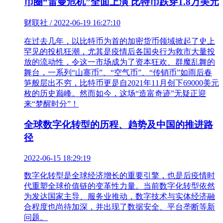
币圈“雷曼危机”全面上演 比特币跌穿1.8万美元
财联社 / 2022-06-19 16:27:10
在过去几年，以比特币为首的加密货币领域掀起了史上
罕见的投机狂潮，尤其是疫情后各国央行为救市大量投
放的流动性，令这一市场成为了资本狂欢、群魔乱舞的
舞台，一系列“山寨币”、“空气币”、“传销币”如雨后春
笋般层出不穷，比特币更是自2021年11月创下69000美元
枚的历史巅峰。然而如今，这场“造富奇迹”无疑正迎
来“梦醒时分”！
全球数字化转型的历程、趋势及中国的推进路
径
2022-06-15 18:29:19
数字化转型是全球经济增长的重要引擎，也是后疫情时
代重塑全球价值链的变革性力量。当前数字化转型依然
为发达国家主导、服务业推动，数字技术与实体经济融
合程度也尚待加深，并出现了数据安全、平台垄断等新
问题。