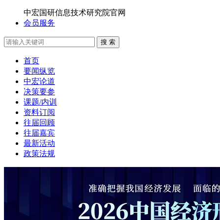
中宏国研信息技术研究院官网
会员服务
搜 索
首页
要闻纵览
中宏论道
决策要参
课题/内训
资料订阅
往届回顾
往届嘉宾
最新活动
政策法规