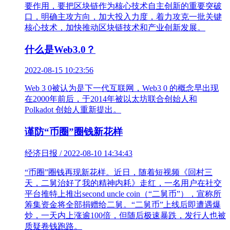
要作用，要把区块链作为核心技术自主创新的重要突破
口，明确主攻方向，加大投入力度，着力攻克一批关键
核心技术，加快推动区块链技术和产业创新发展。
什么是Web3.0？
2022-08-15 10:23:56
Web 3 0被认为是下一代互联网，Web3 0 的概念早出现
在2000年前后，于2014年被以太坊联合创始人和
Polkadot 创始人重新提出。
谨防“币圈”圈钱新花样
经济日报 / 2022-08-10 14:34:43
“币圈”圈钱再现新花样。近日，随着短视频《回村三
天，二舅治好了我的精神内耗》走红，一名用户在社交
平台推特上推出second uncle coin（“二舅币”），宣称所
筹集资金将全部捐赠给二舅。“二舅币”上线后即遭遇爆
炒，一天内上涨逾100倍，但随后极速暴跌，发行人也被
质疑卷钱跑路。