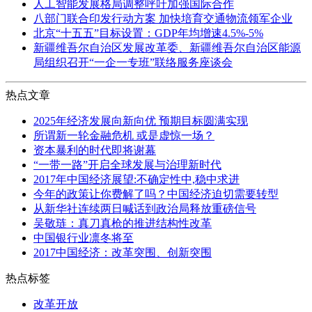
人工智能发展格局调整呼吁加强国际合作
八部门联合印发行动方案 加快培育交通物流领军企业
北京“十五五”目标设置：GDP年均增速4.5%-5%
新疆维吾尔自治区发展改革委、新疆维吾尔自治区能源
局组织召开“一企一专班”联络服务座谈会
热点文章
2025年经济发展向新向优 预期目标圆满实现
所谓新一轮金融危机 或是虚惊一场？
资本暴利的时代即将谢幕
“一带一路”开启全球发展与治理新时代
2017年中国经济展望:不确定性中,稳中求进
今年的政策让你费解了吗？中国经济迫切需要转型
从新华社连续两日喊话到政治局释放重磅信号
吴敬琏：真刀真枪的推进结构性改革
中国银行业凛冬将至
2017中国经济：改革突围、创新突围
热点标签
改革开放