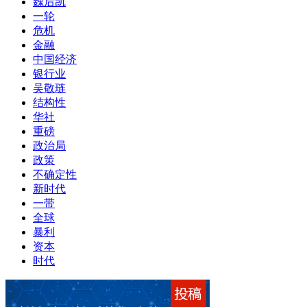
魏后凯
一轮
危机
金融
中国经济
银行业
吴敬琏
结构性
华社
重磅
政治局
政策
不确定性
新时代
一带
全球
暴利
资本
时代