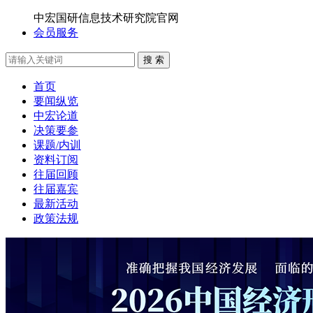
中宏国研信息技术研究院官网
会员服务
搜 索
首页
要闻纵览
中宏论道
决策要参
课题/内训
资料订阅
往届回顾
往届嘉宾
最新活动
政策法规