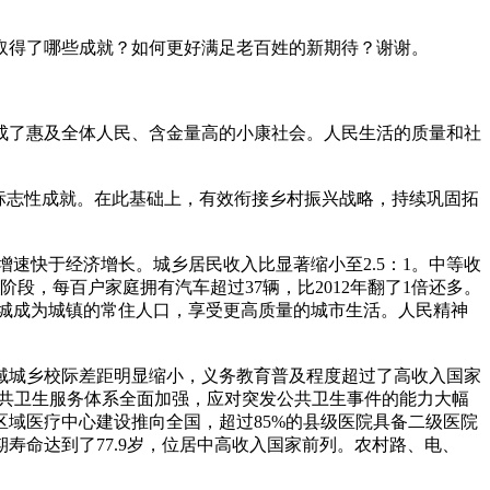
取得了哪些成就？如何更好满足老百姓的新期待？谢谢。
成了惠及全体人民、含金量高的小康社会。人民生活的质量和社
的标志性成就。在此基础上，有效衔接乡村振兴战略，持续巩固拓
，增速快于经济增长。城乡居民收入比显著缩小至2.5：1。中等收
，每百户家庭拥有汽车超过37辆，比2012年翻了1倍还多。
人口进城成为城镇的常住人口，享受更高质量的城市生活。人民精神
域城乡校际差距明显缩小，义务教育普及程度超过了高收入国家
，公共卫生服务体系全面加强，应对突发公共卫生事件的能力大幅
域医疗中心建设推向全国，超过85%的县级医院具备二级医院
命达到了77.9岁，位居中高收入国家前列。农村路、电、