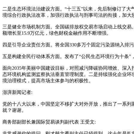
二是生态环境法治建设方面。“十三五”以来，先后制修订了大
境综合行政执法改革，加强行政执法与刑事司法的衔接，加大
三是健全市场机制方面。全国碳排放权交易市场启动上线交易。
额增长至15.9万亿元，绿色财税金融作用不断增强。
四是引导企业责任方面。将全国330多万个固定污染源纳入排
五是构建全民行动体系方面。发布了“公民生态环境行为十条”，
面向2035年美丽中国建设目标，对照减污降碳协同增效、深
态环境机构监测监察执法垂直管理制度。二是持续强化企业环
境治理模式，提高市场主体参与的积极性。
澎湃新闻记者:
党的十八大以来，中国坚定不移扩大对外开放，推出了一系列
就？谢谢。
商务部副部长兼国际贸易谈判副代表 王受文:
非常感谢你的提问。刚才韩文秀副主任已经提到，这十年是扎