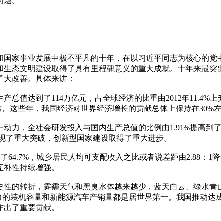
问题。
和国家事业发展中极不平凡的十年，在以习近平同志为核心的党
和生态文明建设取得了具有里程碑意义的重大成就。十年来最突
了大改善。具体来讲：
产总值达到了114万亿元，占全球经济的比重由2012年11.4
门槛。这些年，我国经济对世界经济增长的贡献总体上保持在30%
力，全社会研发投入与国内生产总值的比例由1.91%提高到了2.
实现了重大突破，创新型国家建设取得了重大进步。
4.7%，城乡居民人均可支配收入之比或者说差距由2.88：1降低到
互补性持续增强。
性的转折，雾霾天气和黑臭水体越来越少，蓝天白云、绿水青山越
的装机容量和新能源汽车产销量都是居世界第一。我国推动达成了
作出了重要贡献。