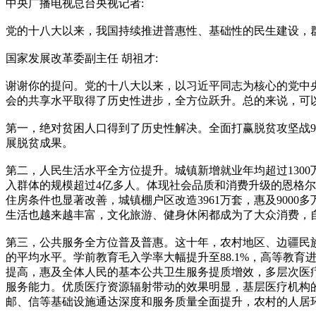
中央广播电视总台央视记者:
党的十八大以来，我国持续推进普惠性、基础性的民生建设，
国家发展改革委副主任 胡祖才:
谢谢你的提问。党的十八大以来，以习近平同志为核心的党中
会的共享水平取得了历史性进步，全方位跃升。总的来说，可
第一，绝对贫困人口得到了历史性解决。全面打赢脱贫攻坚战9
展脱贫成果。
第二，人民生活水平全方位提升。城镇新增就业年均超过1300万
入群体的规模超过4亿多人。体现社会品质和消费升级的恩格尔
住房条件也显著改善，城镇棚户区改造3961万套，惠及9000
生活也越来越丰富，文化旅游、健身休闲都成为了大众消费，
第三，公共服务全方位普及普惠。这十年，农村地区、边疆民
的平均水平。学前教育毛入学率大幅提升至88.1%，高等教育
提高，惠及全体人民的基本公共卫生服务提质增效，多层次医
服务能力。优质医疗资源辐射带动的效果明显，基层医疗机构的
邮、信等基础设施通达深度和服务质量全面提升，农村的人居