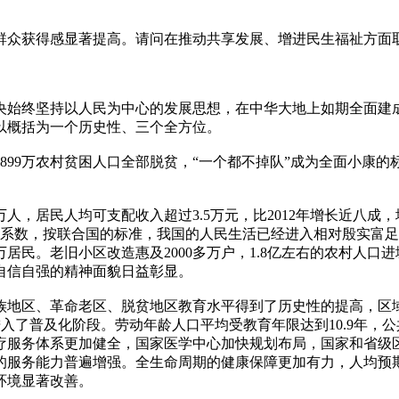
群众获得感显著提高。请问在推动共享发展、增进民生福祉方面
央始终坚持以人民为中心的发展思想，在中华大地上如期全面建
以概括为一个历史性、三个全方位。
899万农村贫困人口全部脱贫，“一个都不掉队”成为全面小康
人，居民人均可支配收入超过3.5万元，比2012年增长近八成
系数，按联合国的标准，我国的人民生活已经进入相对殷实富足阶段
多万居民。老旧小区改造惠及2000多万户，1.8亿左右的农村
自信自强的精神面貌日益彰显。
族地区、革命老区、脱贫地区教育水平得到了历史性的提高，区
进入了普及化阶段。劳动年龄人口平均受教育年限达到10.9年
疗服务体系更加健全，国家医学中心加快规划布局，国家和省级区
服务能力普遍增强。全生命周期的健康保障更加有力，人均预期寿
环境显著改善。