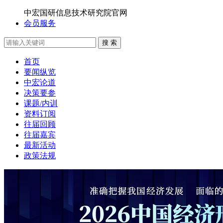
中宏国研信息技术研究院官网
会员服务
搜 索
首页
要闻纵览
中宏论道
决策要参
课题/内训
资料订阅
往届回顾
往届嘉宾
最新活动
政策法规