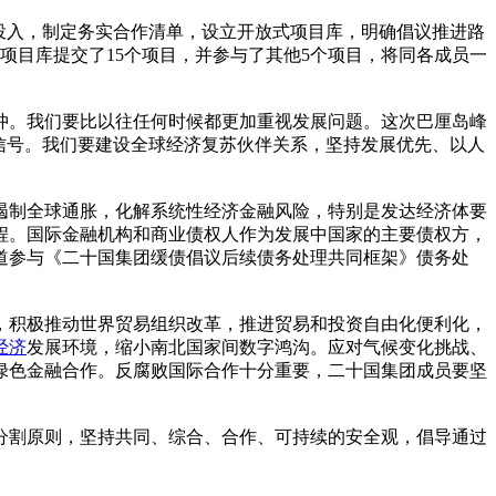
金投入，制定务实合作清单，设立开放式项目库，明确倡议推进路
作项目库提交了15个项目，并参与了其他5个项目，将同各成员一
冲。我们要比以往任何时候都更加重视发展问题。这次巴厘岛峰
信号。我们要建设全球经济复苏伙伴关系，坚持发展优先、以人
遏制全球通胀，化解系统性经济金融风险，特别是发达经济体要
程。国际金融机构和商业债权人作为发展中国家的主要债权方，
道参与《二十国集团缓债倡议后续债务处理共同框架》债务处
，积极推动世界贸易组织改革，推进贸易和投资自由化便利化，
经济
发展环境，缩小南北国家间数字鸿沟。应对气候变化挑战、
绿色金融合作。反腐败国际合作十分重要，二十国集团成员要坚
分割原则，坚持共同、综合、合作、可持续的安全观，倡导通过