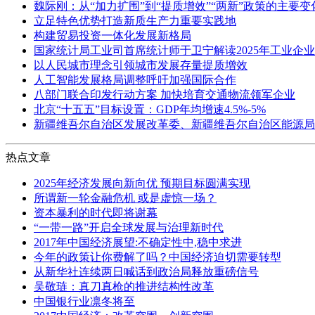
魏际刚：从“加力扩围”到“提质增效”“两新”政策的主要
立足特色优势打造新质生产力重要实践地
构建贸易投资一体化发展新格局
国家统计局工业司首席统计师于卫宁解读2025年工业企
以人民城市理念引领城市发展存量提质增效
人工智能发展格局调整呼吁加强国际合作
八部门联合印发行动方案 加快培育交通物流领军企业
北京“十五五”目标设置：GDP年均增速4.5%-5%
新疆维吾尔自治区发展改革委、新疆维吾尔自治区能源局
热点文章
2025年经济发展向新向优 预期目标圆满实现
所谓新一轮金融危机 或是虚惊一场？
资本暴利的时代即将谢幕
“一带一路”开启全球发展与治理新时代
2017年中国经济展望:不确定性中,稳中求进
今年的政策让你费解了吗？中国经济迫切需要转型
从新华社连续两日喊话到政治局释放重磅信号
吴敬琏：真刀真枪的推进结构性改革
中国银行业凛冬将至