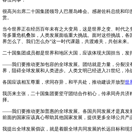
很高兴出席二十国集团领导人巴厘岛峰会。感谢佐科总统和印
赏。
当今世界正在经历百年未有之大变局，这是世界之变、时代之
等多重危机叠加，人类发展面临重大挑战。面对这些挑战，各
界怎么了、我们怎么办”这一时代课题，共渡难关，共创未来。
二十国集团成员都是世界和地区大国，应该体现大国担当，发
——我们要推动更加包容的全球发展。团结就是力量，分裂没
界，阻碍全球发展和人类进步。人类文明已经进入21世纪，冷
各国应该相互尊重，求同存异，和平共处，推动建设开放型
世
我历来主张，二十国集团要坚守团结合作初心，传承同舟共济
择。
——我们要推动更加普惠的全球发展。各国共同发展才是真发
前面的国家应该真心帮助其他国家发展，提供更多全球公共产
我提出全球发展倡议，就是着眼全球共同发展的长远目标和现