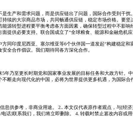
不是生产和需求问题，而是供应链出了问题，国际合作受到干扰
可持续的大宗商品市场，共同畅通供应链，稳定市场价格。要坚
洁能源转型进程要平衡考虑各方面因素，确保转型过程中不影响
方面提供必要支持。联合国成立了“全球粮食、能源和金融危机应
方同印度尼西亚、塞尔维亚等6个伙伴国一道发起“构建稳定和
食安全合作倡议。我们期待同各方深化合作。
来5年乃至更长时期党和国家事业发展的目标任务和大政方针。
个不断走向现代化的中国，必将为世界提供更多机遇，为国际合
多信息供参考，非商业用途。 2.. 本文仅代表原作者观点，与[
/电话]联系我们，我们将立即删除。 4. 转载时禁止篡改内容或