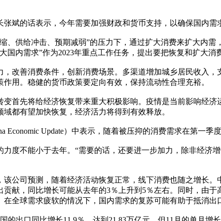
张斌的话表示，今年需要加强财政和货币支持，以确保国内需
收缩、供给冲击、预期减弱”的压力下，通过扩大消费来扩大内
大国内需求”作为2023年重点工作任务，提出要把恢复和扩大消
改善消费条件，创新消费场景。多渠道增加城乡居民收入，支持
策作用。稳健的货币政策要定向有效，保持流动性合理充裕。
转变首先将给经济恢复带来重大积极影响。疫情是当前影响经济
领域都有望加快恢复，经济活力将得到有效释放。
a Economic Update）中表示，随着被压抑的消费需求在
度不能小于去年。“需要的话，还要进一步加力，除非经济增
公司预测，随着经济活动恢复正常，线下消费也随之增长。中
出贡献，同比增长可能从去年的3％上升到5％左右。同时，由于
。在全球需求疲软的情况下，国内需求的复苏可能有助于抵消出
出口同比增长11.9％，达到21.83万亿元，但11月的单月增长