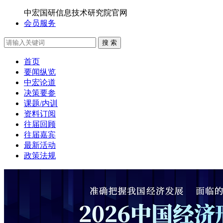
中宏国研信息技术研究院官网
会员服务
搜 索
首页
要闻纵览
中宏论道
决策要参
课题/内训
资料订阅
往届回顾
往届嘉宾
最新活动
政策法规