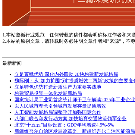
1.本站遵循行业规范，任何转载的稿件都会明确标注作者和来
2.本站的原创文章，请转载时务必注明文章作者和"来源"，不
最新新闻
立足禀赋优势 深化内外联动 加快构建新发展格局
魏际刚：从“加力扩围”到“提质增效”“两新”政策的主要
立足特色优势打造新质生产力重要实践地
构建贸易投资一体化发展新格局
国家统计局工业司首席统计师于卫宁解读2025年工业企
以人民城市理念引领城市发展存量提质增效
人工智能发展格局调整呼吁加强国际合作
八部门联合印发行动方案 加快培育交通物流领军企业
北京“十五五”目标设置：GDP年均增速4.5%-5%
新疆维吾尔自治区发展改革委、新疆维吾尔自治区能源局