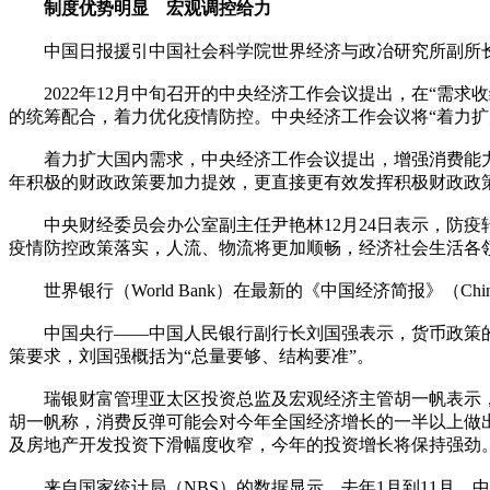
制度优势明显 宏观调控给力
中国日报援引中国社会科学院世界经济与政冶研究所副所长
2022年12月中旬召开的中央经济工作会议提出，在“需求
的统筹配合，着力优化疫情防控。中央经济工作会议将“着力扩
着力扩大国内需求，中央经济工作会议提出，增强消费能力，
年积极的财政政策要加力提效，更直接更有效发挥积极财政政
中央财经委员会办公室副主任尹艳林12月24日表示，防疫
疫情防控政策落实，人流、物流将更加顺畅，经济社会生活各
世界银行（World Bank）在最新的《中国经济简报》（Chin
中国央行——中国人民银行副行长刘国强表示，货币政策的力
策要求，刘国强概括为“总量要够、结构要准”。
瑞银财富管理亚太区投资总监及宏观经济主管胡一帆表示，该
胡一帆称，消费反弹可能会对今年全国经济增长的一半以上做
及房地产开发投资下滑幅度收窄，今年的投资增长将保持强劲
来自国家统计局（NBS）的数据显示，去年1月到11月，中国的