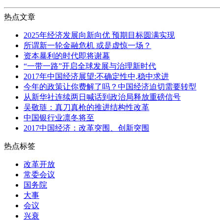
热点文章
2025年经济发展向新向优 预期目标圆满实现
所谓新一轮金融危机 或是虚惊一场？
资本暴利的时代即将谢幕
“一带一路”开启全球发展与治理新时代
2017年中国经济展望:不确定性中,稳中求进
今年的政策让你费解了吗？中国经济迫切需要转型
从新华社连续两日喊话到政治局释放重磅信号
吴敬琏：真刀真枪的推进结构性改革
中国银行业凛冬将至
2017中国经济：改革突围、创新突围
热点标签
改革开放
常委会议
国务院
大事
会议
兴衰