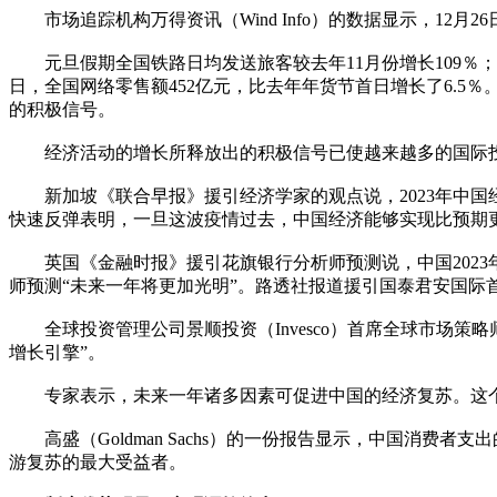
市场追踪机构万得资讯（Wind Info）的数据显示，12月2
元旦假期全国铁路日均发送旅客较去年11月份增长109％；国内
日，全国网络零售额452亿元，比去年年货节首日增长了6.
的积极信号。
经济活动的增长所释放出的积极信号已使越来越多的国际投
新加坡《联合早报》援引经济学家的观点说，2023年中国
快速反弹表明，一旦这波疫情过去，中国经济能够实现比预期
英国《金融时报》援引花旗银行分析师预测说，中国2023年
师预测“未来一年将更加光明”。路透社报道援引国泰君安国际
全球投资管理公司景顺投资（Invesco）首席全球市场策略师克里
增长引擎”。
专家表示，未来一年诸多因素可促进中国的经济复苏。这个
高盛（Goldman Sachs）的一份报告显示，中国消费
游复苏的最大受益者。