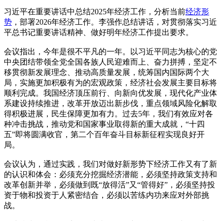
习近平在重要讲话中总结2025年经济工作，分析当前
经济形
势
，部署2026年经济工作。李强作总结讲话，对贯彻落实习近
平总书记重要讲话精神、做好明年经济工作提出要求。
会议指出，今年是很不平凡的一年。以习近平同志为核心的党
中央团结带领全党全国各族人民迎难而上、奋力拼搏，坚定不
移贯彻新发展理念、推动高质量发展，统筹国内国际两个大
局，实施更加积极有为的宏观政策，经济社会发展主要目标将
顺利完成。我国经济顶压前行、向新向优发展，现代化产业体
系建设持续推进，改革开放迈出新步伐，重点领域风险化解取
得积极进展，民生保障更加有力。过去5年，我们有效应对各
种冲击挑战，推动党和国家事业取得新的重大成就，“十四
五”即将圆满收官，第二个百年奋斗目标新征程实现良好开
局。
会议认为，通过实践，我们对做好新形势下经济工作又有了新
的认识和体会：必须充分挖掘经济潜能，必须坚持政策支持和
改革创新并举，必须做到既“放得活”又“管得好”，必须坚持投
资于物和投资于人紧密结合，必须以苦练内功来应对外部挑
战。