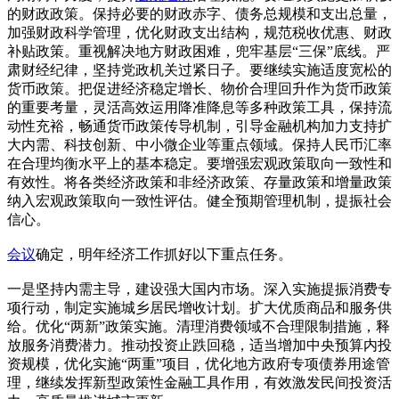
的财政政策。保持必要的财政赤字、债务总规模和支出总量，
加强财政科学管理，优化财政支出结构，规范税收优惠、财政
补贴政策。重视解决地方财政困难，兜牢基层“三保”底线。严
肃财经纪律，坚持党政机关过紧日子。要继续实施适度宽松的
货币政策。把促进经济稳定增长、物价合理回升作为货币政策
的重要考量，灵活高效运用降准降息等多种政策工具，保持流
动性充裕，畅通货币政策传导机制，引导金融机构加力支持扩
大内需、科技创新、中小微企业等重点领域。保持人民币汇率
在合理均衡水平上的基本稳定。要增强宏观政策取向一致性和
有效性。将各类经济政策和非经济政策、存量政策和增量政策
纳入宏观政策取向一致性评估。健全预期管理机制，提振社会
信心。
会议
确定，明年经济工作抓好以下重点任务。
一是坚持内需主导，建设强大国内市场。深入实施提振消费专
项行动，制定实施城乡居民增收计划。扩大优质商品和服务供
给。优化“两新”政策实施。清理消费领域不合理限制措施，释
放服务消费潜力。推动投资止跌回稳，适当增加中央预算内投
资规模，优化实施“两重”项目，优化地方政府专项债券用途管
理，继续发挥新型政策性金融工具作用，有效激发民间投资活