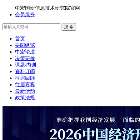
中宏国研信息技术研究院官网
会员服务
搜 索
首页
要闻纵览
中宏论道
决策要参
课题/内训
资料订阅
往届回顾
往届嘉宾
最新活动
政策法规