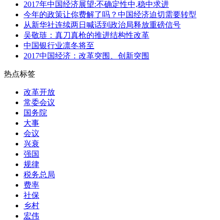
2017年中国经济展望:不确定性中,稳中求进
今年的政策让你费解了吗？中国经济迫切需要转型
从新华社连续两日喊话到政治局释放重磅信号
吴敬琏：真刀真枪的推进结构性改革
中国银行业凛冬将至
2017中国经济：改革突围、创新突围
热点标签
改革开放
常委会议
国务院
大事
会议
兴衰
强国
规律
税务总局
费率
社保
乡村
宏伟