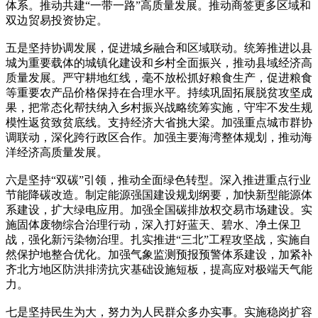
体系。推动共建“一带一路”高质量发展。推动商签更多区域和
双边贸易投资协定。
五是坚持协调发展，促进城乡融合和区域联动。统筹推进以县
城为重要载体的城镇化建设和乡村全面振兴，推动县域经济高
质量发展。严守耕地红线，毫不放松抓好粮食生产，促进粮食
等重要农产品价格保持在合理水平。持续巩固拓展脱贫攻坚成
果，把常态化帮扶纳入乡村振兴战略统筹实施，守牢不发生规
模性返贫致贫底线。支持经济大省挑大梁。加强重点城市群协
调联动，深化跨行政区合作。加强主要海湾整体规划，推动海
洋经济高质量发展。
六是坚持“双碳”引领，推动全面绿色转型。深入推进重点行业
节能降碳改造。制定能源强国建设规划纲要，加快新型能源体
系建设，扩大绿电应用。加强全国碳排放权交易市场建设。实
施固体废物综合治理行动，深入打好蓝天、碧水、净土保卫
战，强化新污染物治理。扎实推进“三北”工程攻坚战，实施自
然保护地整合优化。加强气象监测预报预警体系建设，加紧补
齐北方地区防洪排涝抗灾基础设施短板，提高应对极端天气能
力。
七是坚持民生为大，努力为人民群众多办实事。实施稳岗扩容