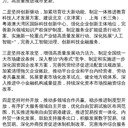
力。高质量推进城市更新。
二是坚持创新驱动，加紧培育壮大新动能。制定一体推进教育
科技人才发展方案。建设北京（京津冀）、上海（长三角）、
粤港澳大湾区国际科技创新中心。强化企业创新主体地位，完
善新兴领域知识产权保护制度。制定服务业扩能提质行动方
案。实施新一轮重点产业链高质量发展行动。深化拓展“人工
智能+”，完善人工智能治理。创新科技金融服务。
三是坚持改革攻坚，增强高质量发展动力活力。制定全国统一
大市场建设条例，深入整治“内卷式”竞争。制定和实施进一步
深化国资国企改革方案，完善民营经济促进法配套法规政策。
加紧清理拖欠企业账款。推动平台企业和平台内经营者、劳动
者共赢发展。拓展要素市场化改革试点。健全地方税体系。深
入推进中小金融机构减量提质，持续深化资本市场投融资综合
改革。
四是坚持对外开放，推动多领域合作共赢。稳步推进制度型开
放，有序扩大服务领域自主开放，优化自由贸易试验区布局范
围，扎实推进海南自由贸易港建设。推进贸易投资一体化、内
外贸一体化发展。鼓励支持服务出口，积极发展数字贸易、绿
色贸易。深化外商投资促进体制机制改革。完善海外综合服务