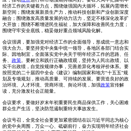
经济工作的关键着力点，围绕做强国内大循环，拓展内需增长
新空间；围绕发展新质生产力，推动科技创新和产业创新深度
融合；围绕激发高质量发展的动力活力，坚定不移深化改革扩
大开放；围绕不断增进民生福祉，加大保障和改善民生力度；
围绕守牢安全底线，稳妥做好重点领域风险化解。
会议强调，要加强党对经济工作的全面领导，形成统一意志和
强大合力。要坚持党中央集中统一领导，各地区各部门结合实
际、因地制宜，全面落实党中央关于明年经济工作的思路、任
务、
政策
。要树立和践行正确政绩观，坚持为人民出政绩、以
实干出政绩，自觉按规律办事，完善差异化考核评价体系。要
按照党的二十届四中全会《建议》编制国家和地方“十五五”规
划及专项规划，推动高质量、可持续的发展。要营造良好的政
治环境、人才环境、营商环境、舆论环境，加强
政策
宣传解
读，充分激发社会正能量。
会议要求，要做好岁末年初重要民生商品保供工作，关心困难
群众生产生活，坚决防范遏制重特大事故发生。
会议号召，全党全社会要更加紧密团结在以习近平同志为核心
的党中央周围，万众一心、砥砺前行，奋力实现明年经济社会