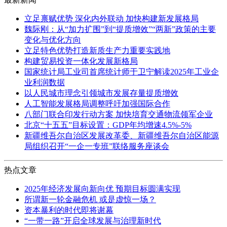
立足禀赋优势 深化内外联动 加快构建新发展格局
魏际刚：从“加力扩围”到“提质增效”“两新”政策的主要
变化与优化方向
立足特色优势打造新质生产力重要实践地
构建贸易投资一体化发展新格局
国家统计局工业司首席统计师于卫宁解读2025年工业企
业利润数据
以人民城市理念引领城市发展存量提质增效
人工智能发展格局调整呼吁加强国际合作
八部门联合印发行动方案 加快培育交通物流领军企业
北京“十五五”目标设置：GDP年均增速4.5%-5%
新疆维吾尔自治区发展改革委、新疆维吾尔自治区能源
局组织召开“一企一专班”联络服务座谈会
热点文章
2025年经济发展向新向优 预期目标圆满实现
所谓新一轮金融危机 或是虚惊一场？
资本暴利的时代即将谢幕
“一带一路”开启全球发展与治理新时代