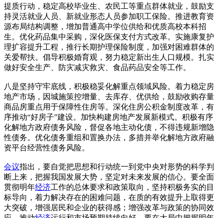
提质行动，稳定高校毕业生、农民工等重点群体就业，鼓励支
持灵活就业人员、新就业形态人员参加职工保险。推进教育资
源布局结构调整，增加普通高中学位供给和优质高校本科招
生。优化药品集中采购，深化医保支付方式改革。实施康复护
理扩容提升工程，推行长期护理保险制度，加强对困难群体的
关爱帮扶。倡导积极婚育观，努力稳定新出生人口规模。扎实
做好安全生产、防灾减灾救灾、食品药品安全等工作。
八是坚持守牢底线，积极稳妥化解重点领域风险。着力稳定房
地产市场，因城施策控增量、去库存、优供给，鼓励收购存量
商品房重点用于保障性住房等。深化住房公积金制度改革，有
序推动“好房子”建设。加快构建房地产发展新模式。积极有序
化解地方政府债务风险，督促各地主动化债，不得违规新增隐
性债务。优化债务重组和置换办法，多措并举化解地方政府融
资平台经营性债务风险。
会议
指出，要自觉把思想和行动统一到党中央对形势的科学判
断上来，把握我国发展大势，坚定对未来发展的信心。要全面
贯彻明年
经济
工作的总体要求和政策取向，坚持积极务实的目
标导向，着力解决存在的困难问题，在质的有效提升上取得更
大突破，增强居民和企业的获得感；增强改革与政策的协同效
应，推动
经济
运行和市场预期持续向好。要在大局中把握明年