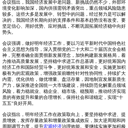
会议指出，我国经济发展中老问题、新挑战仍然不少，外部环
境变化影响加深，国内供强需弱矛盾突出，重点领域风险隐患
较多。这些大多是发展中、转型中的问题，经过努力是可以解
决的，我国经济长期向好的支撑条件和基本趋势没有改变。要
坚定信心、用好优势、应对挑战，不断巩固拓展经济稳中向好
势头。
会议强调，做好明年经济工作，要以习近平新时代中国特色社
会主义思想为指导，深入贯彻党的二十大和二十届历次全会精
神，完整准确全面贯彻新发展理念，加快构建新发展格局，着
力推动高质量发展，坚持稳中求进工作总基调，更好统筹国内
经济工作和国际经贸斗争，更好统筹发展和安全，实施更加积
极有为的宏观政策，增强政策前瞻性针对性协同性，持续扩大
内需、优化供给，做优增量、盘活存量，因地制宜发展新质生
产力，纵深推进全国统一大市场建设，持续防范化解重点领域
风险，着力稳就业、稳企业、稳市场、稳预期，推动经济实现
质的有效提升和量的合理增长，保持社会和谐稳定，实现“十
五五”良好开局。
会议指出，明年经济工作在政策取向上，要坚持稳中求进、提
质增效，发挥存量政策和增量政策集成效应，加大逆周期和跨
周期调节力度，提升
宏观经济
治理效能。要继续实施更加积极