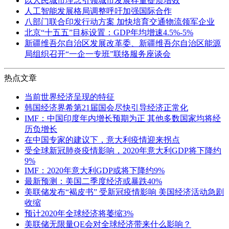
以人民城市理念引领城市发展存量提质增效
人工智能发展格局调整呼吁加强国际合作
八部门联合印发行动方案 加快培育交通物流领军企业
北京“十五五”目标设置：GDP年均增速4.5%-5%
新疆维吾尔自治区发展改革委、新疆维吾尔自治区能源
局组织召开“一企一专班”联络服务座谈会
热点文章
当前世界经济呈现的特征
韩国经济界希第21届国会尽快引导经济正常化
IMF：中国印度年内增长预期为正 其他多数国家均将经
历负增长
在中国专家的建议下，意大利疫情迎来拐点
受全球新冠肺炎疫情影响，2020年意大利GDP将下降约
9%
IMF：2020年意大利GDP或将下降约9%
最新预测：美国二季度经济或暴跌40%
美联储发布“褐皮书” 受新冠疫情影响 美国经济活动急剧
收缩
预计2020年全球经济将萎缩3%
美联储无限量QE会对全球经济带来什么影响？