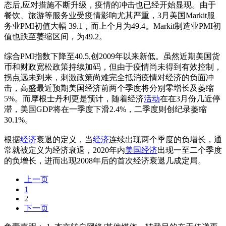
态后,应对措施不断升级，疫情的冲击也已经开始显现。由于
餐饮、旅游等服务业受疫情影响尤其严重，3月美国Markit服
务业PMI初值大幅 39.1，而上个月为49.4。Markit制造业PMI初
值也跌至萎缩区间，为49.2。
综合PMI指数下降至40.5,创2009年以来新低。虽然近期美国货
币和财政宽松政策持续加码，但由于疫情尚未得到有效控制，
拐点远未到来，刺激政策尚难完全抵消疫情对经济的负面冲
击，高盛最近预期美国经济前两个季度将分别零增长及萎缩
5%。而摩根士丹利更是预计，随着经济
活动
在在3月份几近停
滞，美国GDP将在一季度下滑2.4%，二季度则创纪录萎缩
30.1%。
根据
经济
衰退的定义，当
经济
连续出现两个季度的负增长，通
常就被定义为经济衰退，2020年内
美国经济
出现一至二个季度
的负增长，进而出现2008年后的首次经济衰退几成定局。
上一页
1
2
下一页