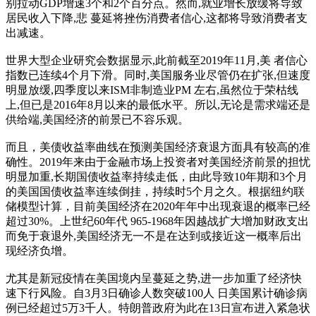
别拉动GDP增速3个和2个百分点。然而,就业增长放缓将导致
居民收入下降,悲 蔓延将挫伤消费者信心,这都将导致消费者支
出减速。
世界大型企业研究会数据显示,此前截至2019年11月,美 者信心
指数已连续4个月下滑。同时,美国服务业尽管仍在扩张,但速度
明显放缓,四季度以来ISM非制造业PM 左右,虽然位于荣枯线
上,但已是2016年8月以来的最低水平。所以,无论是需求端还是
供给端,美国经济的前景已不容乐观。
而且，美债收益率曲线在预测美国经济衰退方面具有较高的准
确性。2019年来由于金融市场上投资者对美国经济前景的担忧
明显加重,长期国债收益率持续走低，由此导致10年期和3个月
的美国国债收益率连续倒挂，持续时5个月之久。根据纽约联
储模型计算，目前美国经济在2020年年中出现衰退的概率已经
超过30%。上世纪60年代 965-1968年因越战扩大增加财政支出
而免于衰退外,美国经济无一不是在达到或接近这一概率后出
现经济负增。
尤其是新冠疫情在美国境内呈蔓延之势,进一步加重了经济快
速下行风险。自3月3日确诊人数突破100人 日美国累计确诊病
例已经超过5万3千人。特朗普政府为此在13日宣布进入紧急状