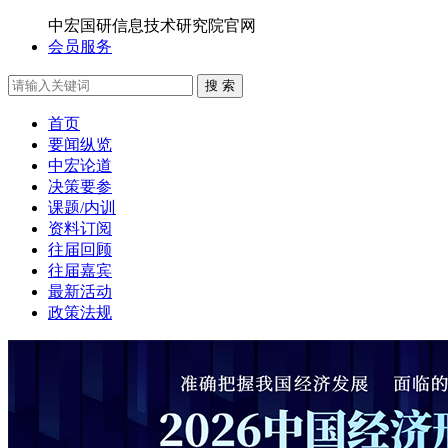
中宏国研信息技术研究院官网
会员服务
搜 索
首页
要闻纵览
中宏论道
决策要参
课题/内训
资料订阅
往届回顾
往届嘉宾
最新活动
政策法规