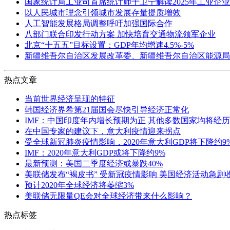
国家统计局工业司首席统计师于卫宁解读2025年工业企
以人民城市理念引领城市发展存量提质增效
人工智能发展格局调整呼吁加强国际合作
八部门联合印发行动方案 加快培育交通物流领军企业
北京“十五五”目标设置：GDP年均增速4.5%-5%
新疆维吾尔自治区发展改革委、新疆维吾尔自治区能源局
热点文章
当前世界经济呈现的特征
韩国经济界希第21届国会尽快引导经济正常化
IMF：中国印度年内增长预期为正 其他多数国家均将经
在中国专家的建议下，意大利疫情迎来拐点
受全球新冠肺炎疫情影响，2020年意大利GDP将下降约9
IMF：2020年意大利GDP或将下降约9%
最新预测：美国二季度经济或暴跌40%
美联储发布“褐皮书” 受新冠疫情影响 美国经济活动急剧
预计2020年全球经济将萎缩3%
美联储无限量QE会对全球经济带来什么影响？
热点标签