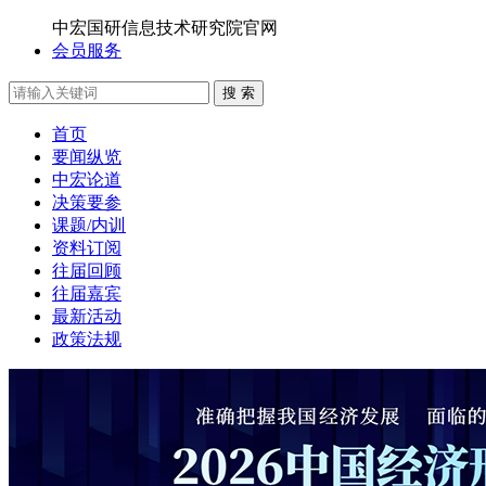
中宏国研信息技术研究院官网
会员服务
搜 索
首页
要闻纵览
中宏论道
决策要参
课题/内训
资料订阅
往届回顾
往届嘉宾
最新活动
政策法规