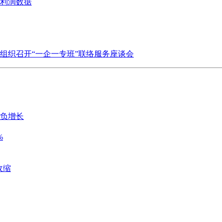
业利润数据
组织召开“一企一专班”联络服务座谈会
历负增长
%
收缩