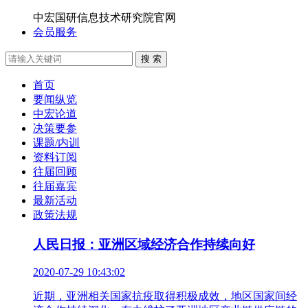
中宏国研信息技术研究院官网
会员服务
搜 索
首页
要闻纵览
中宏论道
决策要参
课题/内训
资料订阅
往届回顾
往届嘉宾
最新活动
政策法规
人民日报：亚洲区域经济合作持续向好
2020-07-29 10:43:02
近期，亚洲相关国家抗疫取得积极成效，地区国家间经