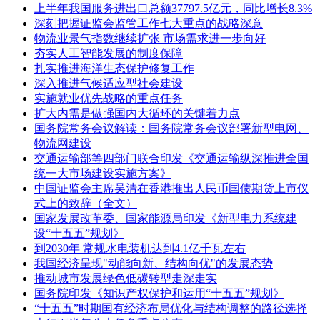
上半年我国服务进出口总额37797.5亿元，同比增长8.3%
深刻把握证监会监管工作七大重点的战略深意
物流业景气指数继续扩张 市场需求进一步向好
夯实人工智能发展的制度保障
扎实推进海洋生态保护修复工作
深入推进气候适应型社会建设
实施就业优先战略的重点任务
扩大内需是做强国内大循环的关键着力点
国务院常务会议解读：国务院常务会议部署新型电网、
物流网建设
交通运输部等四部门联合印发《交通运输纵深推进全国
统一大市场建设实施方案》
中国证监会主席吴清在香港推出人民币国债期货上市仪
式上的致辞（全文）
国家发展改革委、国家能源局印发《新型电力系统建
设“十五五”规划》
到2030年 常规水电装机达到4.1亿千瓦左右
我国经济呈现"动能向新、结构向优"的发展态势
推动城市发展绿色低碳转型走深走实
国务院印发《知识产权保护和运用“十五五”规划》
“十五五”时期国有经济布局优化与结构调整的路径选择