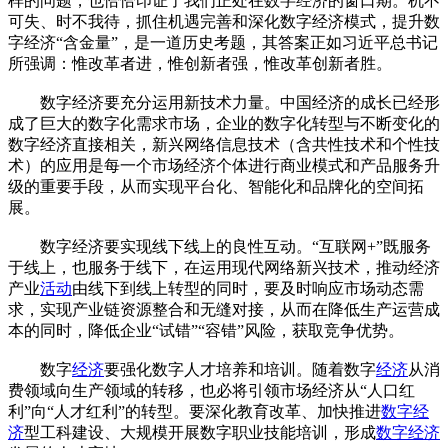
样的问题，也恰恰印证了我们正处在数字经济的窗口期。机不
可失、时不我待，抓住机遇完善和深化数字经济模式，提升数
字经济“含金量”，是一道历史考题，其答案正如习近平总书记
所强调：惟改革者进，惟创新者强，惟改革创新者胜。
数字经济要充分运用新技术力量。中国经济的成长已经形
成了巨大的数字化需求市场，企业的数字化转型与不断变化的
数字经济直接相关，新兴网络信息技术（含共性技术和个性技
术）的应用是每一个市场经济个体进行商业模式和产品服务升
级的重要手段，从而实现平台化、智能化和品牌化的空间拓
展。
数字经济要实现线下线上的良性互动。“互联网+”既服务
于线上，也服务于线下，在运用现代网络新兴技术，推动经济
产业
活动
由线下到线上转型的同时，要及时响应市场动态需
求，实现产业链资源整合和无缝对接，从而在降低生产运营成
本的同时，降低企业“试错”“容错”风险，获取竞争优势。
数字
经济
要强化数字人才培养和培训。随着数字
经济
从消
费领域向生产领域的转移，也必将引领市场经济从“人口红
利”向“人才红利”的转型。要深化教育改革、加快推进
数字经
济
型工科建设、大规模开展数字职业技能培训，形成
数字经济