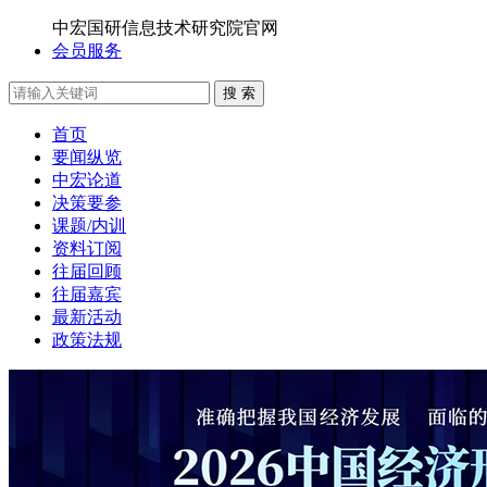
中宏国研信息技术研究院官网
会员服务
搜 索
首页
要闻纵览
中宏论道
决策要参
课题/内训
资料订阅
往届回顾
往届嘉宾
最新活动
政策法规