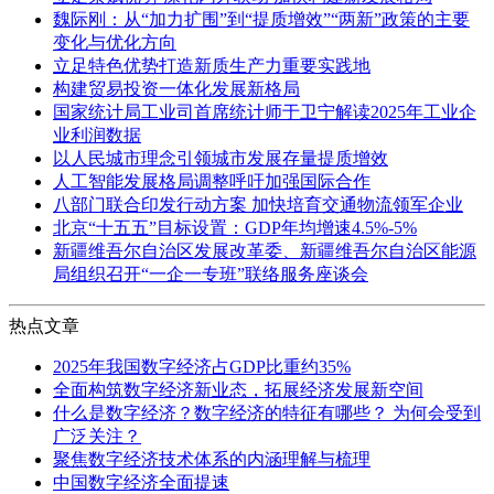
魏际刚：从“加力扩围”到“提质增效”“两新”政策的主要
变化与优化方向
立足特色优势打造新质生产力重要实践地
构建贸易投资一体化发展新格局
国家统计局工业司首席统计师于卫宁解读2025年工业企
业利润数据
以人民城市理念引领城市发展存量提质增效
人工智能发展格局调整呼吁加强国际合作
八部门联合印发行动方案 加快培育交通物流领军企业
北京“十五五”目标设置：GDP年均增速4.5%-5%
新疆维吾尔自治区发展改革委、新疆维吾尔自治区能源
局组织召开“一企一专班”联络服务座谈会
热点文章
2025年我国数字经济占GDP比重约35%
全面构筑数字经济新业态，拓展经济发展新空间
什么是数字经济？数字经济的特征有哪些？ 为何会受到
广泛关注？
聚焦数字经济技术体系的内涵理解与梳理
中国数字经济全面提速