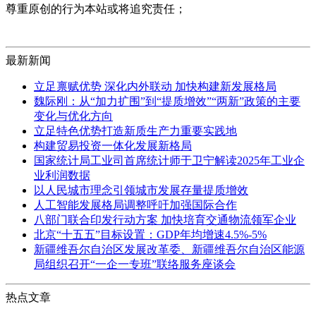
尊重原创的行为本站或将追究责任；
最新新闻
立足禀赋优势 深化内外联动 加快构建新发展格局
魏际刚：从“加力扩围”到“提质增效”“两新”政策的主要
变化与优化方向
立足特色优势打造新质生产力重要实践地
构建贸易投资一体化发展新格局
国家统计局工业司首席统计师于卫宁解读2025年工业企
业利润数据
以人民城市理念引领城市发展存量提质增效
人工智能发展格局调整呼吁加强国际合作
八部门联合印发行动方案 加快培育交通物流领军企业
北京“十五五”目标设置：GDP年均增速4.5%-5%
新疆维吾尔自治区发展改革委、新疆维吾尔自治区能源
局组织召开“一企一专班”联络服务座谈会
热点文章