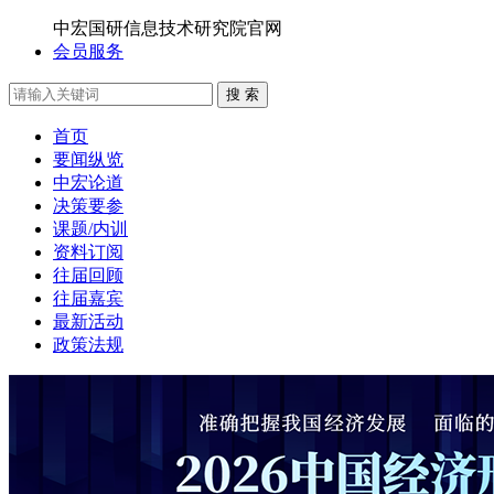
中宏国研信息技术研究院官网
会员服务
搜 索
首页
要闻纵览
中宏论道
决策要参
课题/内训
资料订阅
往届回顾
往届嘉宾
最新活动
政策法规