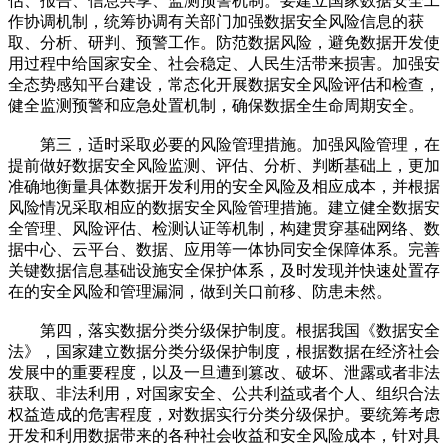
估、报告、信息共享、监测预警机制。要建立国家数据安全工
作协调机制，统筹协调有关部门加强数据安全风险信息的获
取、分析、研判、预警工作。防范数据风险，避免数据开发使
用过程中给国家安全、社会稳定、人民生活带来损害。加强安
全态势感知平台建设，常态化开展数据安全风险评估和检查，
健全监测预警和应急处置机制，确保数据全生命周期安全。
第三，适时采取必要的风险管理措施。加强风险管理，在
提前做好数据安全风险监测、评估、分析、判断基础上，更加
准确地衡量具体数据开发利用的安全风险及相应成本，并根据
风险情况采取相应的数据安全风险管理措施。建立健全数据安
全管理、风险评估、检测认证等机制，构建贯穿基础网络、数
据中心、云平台、数据、应用等一体协同安全保障体系。完善
关键数据信息基础设施安全保护体系，及时发现并快速处置存
在的安全风险和管理漏洞，做到关口前移、防患未然。
第四，落实数据分类分级保护制度。根据我国《数据安全
法》，国家建立数据分类分级保护制度，根据数据在经济社会
发展中的重要程度，以及一旦遭到篡改、破坏、泄露或者非法
获取、非法利用，对国家安全、公共利益或者个人、组织合法
权益造成的危害程度，对数据实行分类分级保护。要统筹考虑
开发和利用数据带来的各种社会收益和安全风险成本，针对具