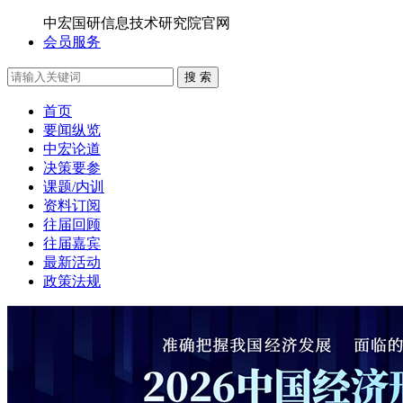
中宏国研信息技术研究院官网
会员服务
搜 索
首页
要闻纵览
中宏论道
决策要参
课题/内训
资料订阅
往届回顾
往届嘉宾
最新活动
政策法规