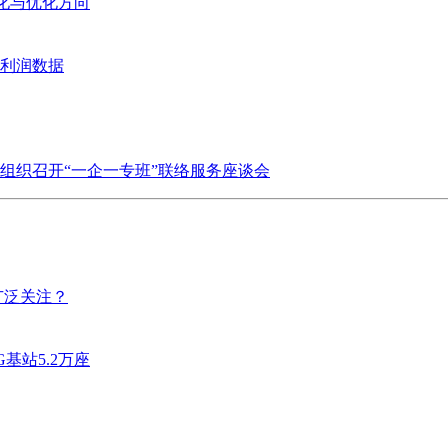
变化与优化方向
业利润数据
组织召开“一企一专班”联络服务座谈会
广泛关注？
基站5.2万座