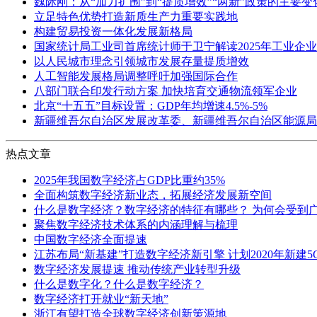
魏际刚：从“加力扩围”到“提质增效”“两新”政策的主要
立足特色优势打造新质生产力重要实践地
构建贸易投资一体化发展新格局
国家统计局工业司首席统计师于卫宁解读2025年工业企
以人民城市理念引领城市发展存量提质增效
人工智能发展格局调整呼吁加强国际合作
八部门联合印发行动方案 加快培育交通物流领军企业
北京“十五五”目标设置：GDP年均增速4.5%-5%
新疆维吾尔自治区发展改革委、新疆维吾尔自治区能源局
热点文章
2025年我国数字经济占GDP比重约35%
全面构筑数字经济新业态，拓展经济发展新空间
什么是数字经济？数字经济的特征有哪些？ 为何会受到
聚焦数字经济技术体系的内涵理解与梳理
中国数字经济全面提速
江苏布局“新基建”打造数字经济新引擎 计划2020年新建5G
数字经济发展提速 推动传统产业转型升级
什么是数字化？什么是数字经济？
数字经济打开就业“新天地”
浙江有望打造全球数字经济创新策源地