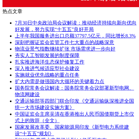
热点文章
7月30日中央政治局会议解读：推动经济持续向新向优向
好发展，努力实现“十五五”良好开局
上半年我国服务进出口总额37797.5亿元，同比增长8.3%
深刻把握证监会监管工作七大重点的战略深意
物流业景气指数继续扩张 市场需求进一步向好
夯实人工智能发展的制度保障
扎实推进海洋生态保护修复工作
深入推进气候适应型社会建设
实施就业优先战略的重点任务
扩大内需是做强国内大循环的关键着力点
国务院常务会议解读：国务院常务会议部署新型电网、
物流网建设
交通运输部等四部门联合印发《交通运输纵深推进全国
统一大市场建设实施方案》
中国证监会主席吴清在香港推出人民币国债期货上市仪
式上的致辞（全文）
国家发展改革委、国家能源局印发《新型电力系统建
设“十五五”规划》