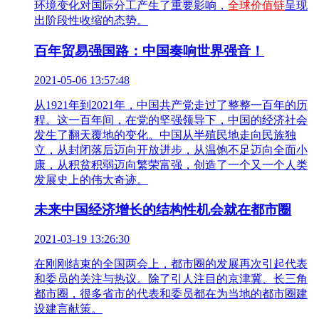
环境变化对国际分工产生了重要影响，
全球价值链
呈现
出阶段性收缩的态势。
百年贸易强国路：中国奏响世界强音！
2021-05-06 13:57:48
从1921年到2021年，中国共产党走过了整整一百年的历
程。这一百年间，在党的坚强领导下，中国的经济社会
发生了翻天覆地的变化。中国从半殖民地走向民族独
立，从封闭落后迈向开放进步，从温饱不足迈向全面小
康，从积贫积弱迈向繁荣富强，创造了一个又一个人类
发展史上的伟大奇迹。
未来中国经济增长的结构性机会就在都市圈
2021-03-19 13:26:30
在刚刚结束的全国两会上，都市圈的发展再次引起代表
和委员的关注与热议。除了引人注目的京津冀、长三角
都市圈，很多省市的代表和委员都在为当地的都市圈建
设建言献策。