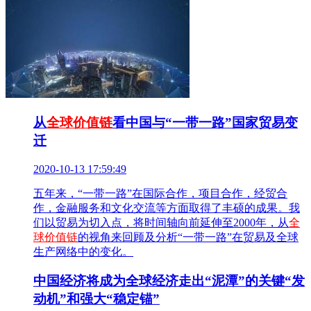
从
全球价值链
看中国与“一带一路”国家贸易变
迁
2020-10-13 17:59:49
五年来，“一带一路”在国际合作，项目合作，经贸合
作，金融服务和文化交流等方面取得了丰硕的成果。我
们以贸易为切入点，将时间轴向前延伸至2000年，从
全
球价值链
的视角来回顾及分析“一带一路”在贸易及全球
生产网络中的变化。
中国经济将成为全球经济走出“泥潭”的关键“发
动机”和强大“稳定锚”