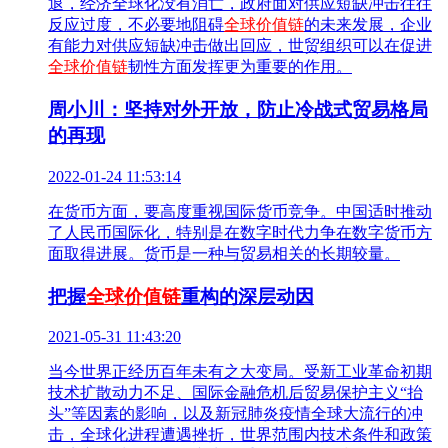
退，经济全球化没有消亡，政府面对供应短缺冲击往往
反应过度，不必要地阻碍
全球价值链
的未来发展，企业
有能力对供应短缺冲击做出回应，世贸组织可以在促进
全球价值链
韧性方面发挥更为重要的作用。
周小川：坚持对外开放，防止冷战式贸易格局
的再现
2022-01-24 11:53:14
在货币方面，要高度重视国际货币竞争。中国适时推动
了人民币国际化，特别是在数字时代力争在数字货币方
面取得进展。货币是一种与贸易相关的长期较量。
把握
全球价值链
重构的深层动因
2021-05-31 11:43:20
当今世界正经历百年未有之大变局。受新工业革命初期
技术扩散动力不足、国际金融危机后贸易保护主义“抬
头”等因素的影响，以及新冠肺炎疫情全球大流行的冲
击，全球化进程遭遇挫折，世界范围内技术条件和政策