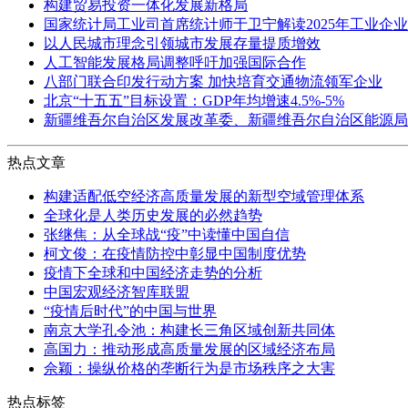
构建贸易投资一体化发展新格局
国家统计局工业司首席统计师于卫宁解读2025年工业企
以人民城市理念引领城市发展存量提质增效
人工智能发展格局调整呼吁加强国际合作
八部门联合印发行动方案 加快培育交通物流领军企业
北京“十五五”目标设置：GDP年均增速4.5%-5%
新疆维吾尔自治区发展改革委、新疆维吾尔自治区能源局
热点文章
构建适配低空经济高质量发展的新型空域管理体系
全球化是人类历史发展的必然趋势
张继焦：从全球战“疫”中读懂中国自信
柯文俊：在疫情防控中彰显中国制度优势
疫情下全球和中国经济走势的分析
中国宏观经济智库联盟
“疫情后时代”的中国与世界
南京大学孔令池：构建长三角区域创新共同体
高国力：推动形成高质量发展的区域经济布局
佘颖：操纵价格的垄断行为是市场秩序之大害
热点标签