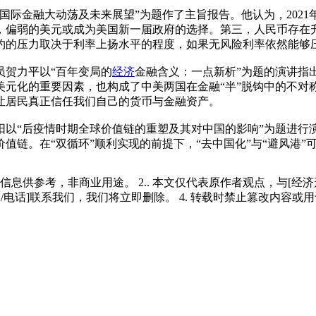
0国际金融大动荡及未来展望”为题作了主旨报告。他认为，2021
偏弱的美元或成为美国新一届政府的选择。第三，人民币存在升
约的压力取决于利率上扬水平的程度，如果无风险利率依然能够
员贺力平以“百年变局的
经济
金融含义：一点新析”为题的演讲指
美元化的重要因素，也构成了中美两国在金融“半”脱钩中的不对
让居民真正信任我们自己的货币与金融资产。
阳以“后疫情时期全球价值链的重塑及其对中国的影响”为题进行
值链。在“双循环”顺利实现的前提下，“去中国化”与“避风港”
多信息供参考，非商业用途。 2.. 本文仅代表原作者观点，与[
/电话]联系我们，我们将立即删除。 4. 转载时禁止篡改内容或