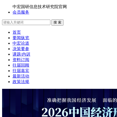
中宏国研信息技术研究院官网
会员服务
搜 索
首页
要闻纵览
中宏论道
决策要参
课题/内训
资料订阅
往届回顾
往届嘉宾
最新活动
政策法规