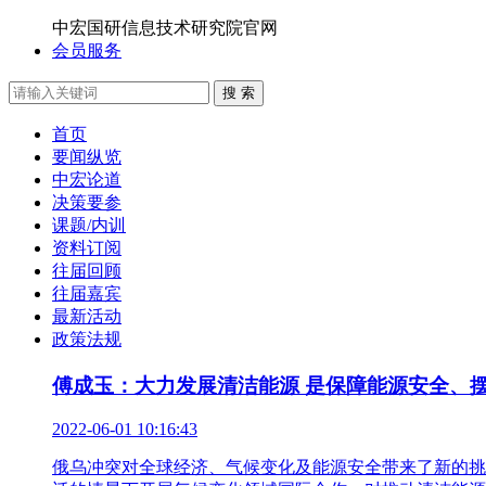
中宏国研信息技术研究院官网
会员服务
搜 索
首页
要闻纵览
中宏论道
决策要参
课题/内训
资料订阅
往届回顾
往届嘉宾
最新活动
政策法规
傅成玉：大力发展清洁能源 是保障能源安全、
2022-06-01 10:16:43
俄乌冲突对全球经济、气候变化及能源安全带来了新的挑