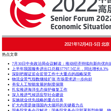
热点文章
7月30日中央政治局会议解读：推动经济持续向新向优向
上半年我国服务进出口总额37797.5亿元，同比增长8.3%
深刻把握证监会监管工作七大重点的战略深意
物流业景气指数继续扩张 市场需求进一步向好
夯实人工智能发展的制度保障
扎实推进海洋生态保护修复工作
深入推进气候适应型社会建设
实施就业优先战略的重点任务
扩大内需是做强国内大循环的关键着力点
国务院常务会议解读：国务院常务会议部署新型电网、物