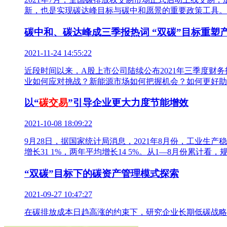
新，也是实现碳达峰目标与碳中和愿景的重要政策工具。
碳中和、碳达峰成三季报热词 “双碳”目标重塑
2021-11-24 14:55:22
近段时间以来，A股上市公司陆续公布2021年三季度财
业如何应对挑战？新能源市场如何把握机会？如何更好助
以“
碳交易
”引导企业更大力度节能增效
2021-10-08 18:09:22
9月28日，据国家统计局消息，2021年8月份，工业生
增长31 1%，两年平均增长14 5%。从1—8月份累计看，规
“双碳”目标下的碳资产管理模式探索
2021-09-27 10:47:27
在碳排放成本日趋高涨的约束下，研究企业长期低碳战略