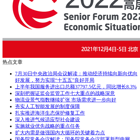
热点文章
7月30日中央政治局会议解读：推动经济持续向新向优向
好发展，努力实现“十五五”良好开局
上半年我国服务进出口总额37797.5亿元，同比增长8.3%
深刻把握证监会监管工作七大重点的战略深意
物流业景气指数继续扩张 市场需求进一步向好
夯实人工智能发展的制度保障
扎实推进海洋生态保护修复工作
深入推进气候适应型社会建设
实施就业优先战略的重点任务
扩大内需是做强国内大循环的关键着力点
国务院常务会议解读：国务院常务会议部署新型电网、