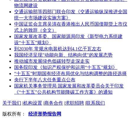
物流网建设
交通运输部等四部门联合印发《交通运输纵深推进全国
统一大市场建设实施方案》
中国证监会主席吴清在香港推出人民币国债期货上市仪
式上的致辞（全文）
国家发展改革委、国家能源局印发《新型电力系统建
设“十五五”规划》
到2030年 常规水电装机达到4.1亿千瓦左右
我国经济呈现"动能向新、结构向优"的发展态势
推动城市发展绿色低碳转型走深走实
国务院印发《知识产权保护和运用“十五五”规划》
“十五五”时期国有经济布局优化与结构调整的路径选择
央行下半年八大任务重点公布
国家机关事务管理局 国家发展和改革委员会关于印发
《“十五五”公共机构节能降碳工作方案》的通知
关于我们
|
机构设置
|
商务合作
|
求职招聘
|
联系我们
版权所有：
经济形势报告网