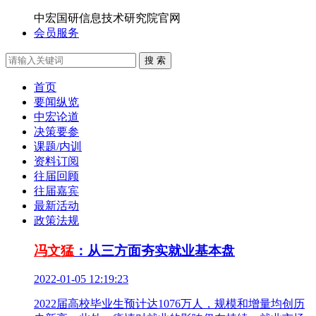
中宏国研信息技术研究院官网
会员服务
搜 索
首页
要闻纵览
中宏论道
决策要参
课题/内训
资料订阅
往届回顾
往届嘉宾
最新活动
政策法规
冯文猛
：从三方面夯实就业基本盘
2022-01-05 12:19:23
2022届高校毕业生预计达1076万人，规模和增量均创历