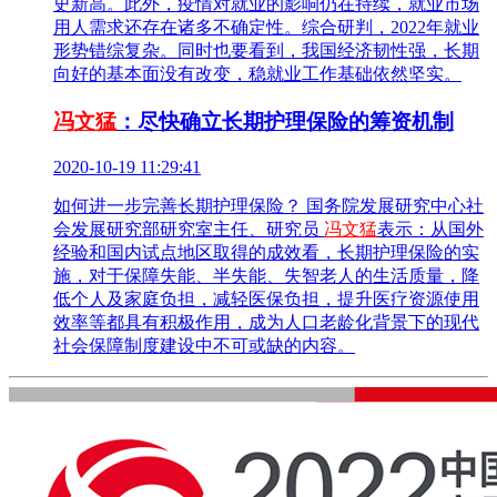
史新高。此外，疫情对就业的影响仍在持续，就业市场
用人需求还存在诸多不确定性。综合研判，2022年就业
形势错综复杂。同时也要看到，我国经济韧性强，长期
向好的基本面没有改变，稳就业工作基础依然坚实。
冯文猛
：尽快确立长期护理保险的筹资机制
2020-10-19 11:29:41
如何进一步完善长期护理保险？ 国务院发展研究中心社
会发展研究部研究室主任、研究员
冯文猛
表示：从国外
经验和国内试点地区取得的成效看，长期护理保险的实
施，对于保障失能、半失能、失智老人的生活质量，降
低个人及家庭负担，减轻医保负担，提升医疗资源使用
效率等都具有积极作用，成为人口老龄化背景下的现代
社会保障制度建设中不可或缺的内容。