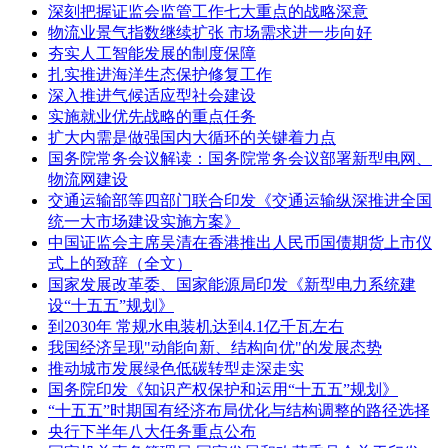
深刻把握证监会监管工作七大重点的战略深意
物流业景气指数继续扩张 市场需求进一步向好
夯实人工智能发展的制度保障
扎实推进海洋生态保护修复工作
深入推进气候适应型社会建设
实施就业优先战略的重点任务
扩大内需是做强国内大循环的关键着力点
国务院常务会议解读：国务院常务会议部署新型电网、
物流网建设
交通运输部等四部门联合印发《交通运输纵深推进全国
统一大市场建设实施方案》
中国证监会主席吴清在香港推出人民币国债期货上市仪
式上的致辞（全文）
国家发展改革委、国家能源局印发《新型电力系统建
设“十五五”规划》
到2030年 常规水电装机达到4.1亿千瓦左右
我国经济呈现"动能向新、结构向优"的发展态势
推动城市发展绿色低碳转型走深走实
国务院印发《知识产权保护和运用“十五五”规划》
“十五五”时期国有经济布局优化与结构调整的路径选择
央行下半年八大任务重点公布