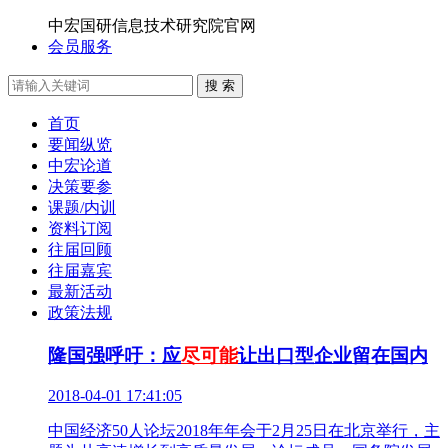
中宏国研信息技术研究院官网
会员服务
搜 索
首页
要闻纵览
中宏论道
决策要参
课题/内训
资料订阅
往届回顾
往届嘉宾
最新活动
政策法规
隆国强呼吁：应
尽可能
让出口型企业留在国内
2018-04-01 17:41:05
中国经济50人论坛2018年年会于2月25日在北京举行，主