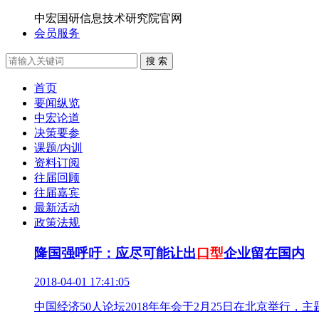
中宏国研信息技术研究院官网
会员服务
搜 索
首页
要闻纵览
中宏论道
决策要参
课题/内训
资料订阅
往届回顾
往届嘉宾
最新活动
政策法规
隆国强呼吁：应尽可能让出
口型
企业留在国内
2018-04-01 17:41:05
中国经济50人论坛2018年年会于2月25日在北京举