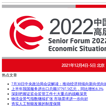
热点文章
7月30日中央政治局会议解读：推动经济持续向新向优向
上半年我国服务进出口总额37797.5亿元，同比增长8.3%
深刻把握证监会监管工作七大重点的战略深意
物流业景气指数继续扩张 市场需求进一步向好
夯实人工智能发展的制度保障