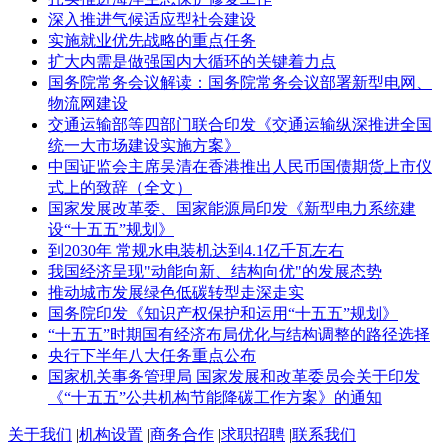
深入推进气候适应型社会建设
实施就业优先战略的重点任务
扩大内需是做强国内大循环的关键着力点
国务院常务会议解读：国务院常务会议部署新型电网、
物流网建设
交通运输部等四部门联合印发《交通运输纵深推进全国
统一大市场建设实施方案》
中国证监会主席吴清在香港推出人民币国债期货上市仪
式上的致辞（全文）
国家发展改革委、国家能源局印发《新型电力系统建
设“十五五”规划》
到2030年 常规水电装机达到4.1亿千瓦左右
我国经济呈现"动能向新、结构向优"的发展态势
推动城市发展绿色低碳转型走深走实
国务院印发《知识产权保护和运用“十五五”规划》
“十五五”时期国有经济布局优化与结构调整的路径选择
央行下半年八大任务重点公布
国家机关事务管理局 国家发展和改革委员会关于印发
《“十五五”公共机构节能降碳工作方案》的通知
关于我们
|
机构设置
|
商务合作
|
求职招聘
|
联系我们