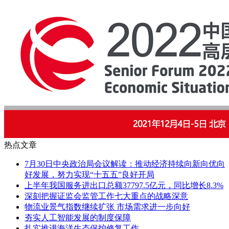
热点文章
7月30日中央政治局会议解读：推动经济持续向新向优向
好发展，努力实现“十五五”良好开局
上半年我国服务进出口总额37797.5亿元，同比增长8.3%
深刻把握证监会监管工作七大重点的战略深意
物流业景气指数继续扩张 市场需求进一步向好
夯实人工智能发展的制度保障
扎实推进海洋生态保护修复工作