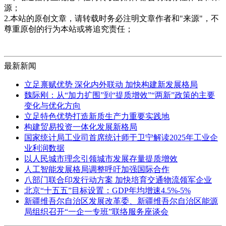
源；
2.本站的原创文章，请转载时务必注明文章作者和"来源"，不
尊重原创的行为本站或将追究责任；
最新新闻
立足禀赋优势 深化内外联动 加快构建新发展格局
魏际刚：从“加力扩围”到“提质增效”“两新”政策的主要
变化与优化方向
立足特色优势打造新质生产力重要实践地
构建贸易投资一体化发展新格局
国家统计局工业司首席统计师于卫宁解读2025年工业企
业利润数据
以人民城市理念引领城市发展存量提质增效
人工智能发展格局调整呼吁加强国际合作
八部门联合印发行动方案 加快培育交通物流领军企业
北京“十五五”目标设置：GDP年均增速4.5%-5%
新疆维吾尔自治区发展改革委、新疆维吾尔自治区能源
局组织召开“一企一专班”联络服务座谈会