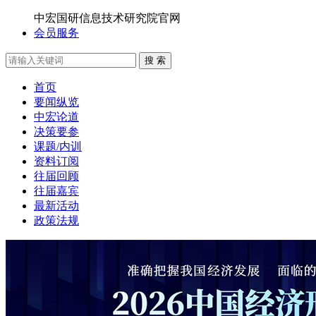
中宏国研信息技术研究院官网
会员服务
搜 索
首页
要闻纵览
中宏论道
决策要参
课题/内训
资料订阅
往届回顾
往届嘉宾
最新活动
政策法规