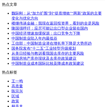
热点文章
魏际刚：从“加力扩围”到“提质增效”“两新”政策的主要
变化与优化方向
楼继伟谈金融：我现在返回投资界，看到的全是风险
隆国强呼吁：应尽可能让出口型企业留在国内
中国经济增速放缓探源：出口竞争力下降
中国制造业陷入年内最低谷
工信部：中国制造业潜在增长率下降是大势所趋
国务院发布“十二五”工业转型升级规划
从美日经验与教训看我国去库存的主要风险
我国房地产库存现状及去库存政策建议
中国制造业成本国际比较及降成本政策建议
热点标签
王一鸣
高质量
陈宗兴
区域
政策
林兆木