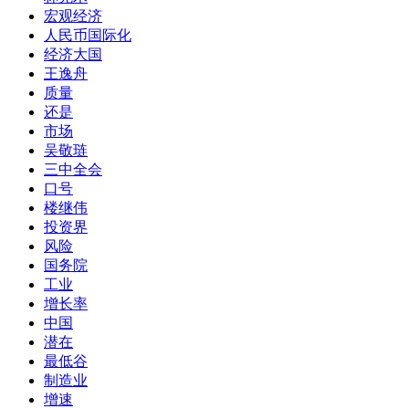
宏观经济
人民币国际化
经济大国
王逸舟
质量
还是
市场
吴敬琏
三中全会
口号
楼继伟
投资界
风险
国务院
工业
增长率
中国
潜在
最低谷
制造业
增速