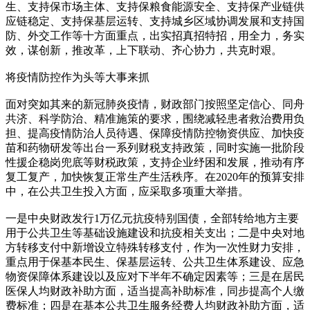
生、支持保市场主体、支持保粮食能源安全、支持保产业链供
应链稳定、支持保基层运转、支持城乡区域协调发展和支持国
防、外交工作等十方面重点，出实招真招特招，用全力，务实
效，谋创新，推改革，上下联动、齐心协力，共克时艰。
将疫情防控作为头等大事来抓
面对突如其来的新冠肺炎疫情，财政部门按照坚定信心、同舟
共济、科学防治、精准施策的要求，围绕减轻患者救治费用负
担、提高疫情防治人员待遇、保障疫情防控物资供应、加快疫
苗和药物研发等出台一系列财税支持政策，同时实施一批阶段
性援企稳岗兜底等财税政策，支持企业纾困和发展，推动有序
复工复产，加快恢复正常生产生活秩序。在2020年的预算安排
中，在公共卫生投入方面，应采取多项重大举措。
一是中央财政发行1万亿元抗疫特别国债，全部转给地方主要
用于公共卫生等基础设施建设和抗疫相关支出；二是中央对地
方转移支付中新增设立特殊转移支付，作为一次性财力安排，
重点用于保基本民生、保基层运转、公共卫生体系建设、应急
物资保障体系建设以及应对下半年不确定因素等；三是在居民
医保人均财政补助方面，适当提高补助标准，同步提高个人缴
费标准；四是在基本公共卫生服务经费人均财政补助方面，适