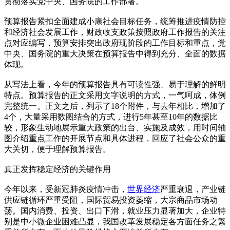
贯彻落实党中央、国务院的工作部署。
预算报告紧扣全面建成小康社会目标任务，统筹推进疫情防控
和经济社会发展工作，财政收支政策按照政府工作报告的关注
点对应编写，预算安排突出政府现阶段的工作目标和重点，党
中央、国务院的重大决策在预算报告中得到充分、全面的数据
体现。
从写法上看，今年的预算报告具有可读性强、易于理解的鲜明
特点。预算报告的正文采用文字说明的方式，一气呵成，体例
完整统一。正文之后，列示了18个附件，与去年相比，增加了
4个，大量采用数图结合的方式，进行5年甚至10年的数据比
较，形象生动地展示重大政策的出台、实施及成效，用时间轴
图介绍重点工作的开展节点和具体进程，回应了社会公众的重
大关切，便于理解预算报告。
真正发挥稳定经济的关键作用
今年以来，受新冠肺炎疫情冲击，
世界经济
严重衰退，产业链
供应链循环严重受阻，国际贸易投资萎缩，大宗商品市场动
荡。国内消费、投资、出口下滑，就业压力显著加大，企业特
别是中小微企业困难凸显，我国改革发展稳定各方面任务之繁