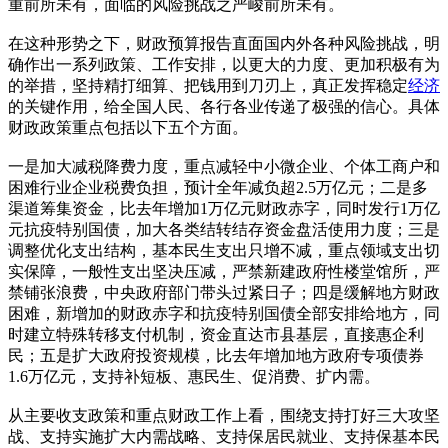
重前所未有，面临的风险挑战之严峻前所未有。
在这种形势之下，财政预算报告直面国内外各种风险挑战，明
确作出一系列政策、工作安排，以更大的力度、更加积极有为
的举措，坚持精打细算、把钱用到刀刃上，真正发挥稳定
经济
的关键作用，给全国人民、各行各业传递了极强的信心。具体
财政政策重点包括以下五个方面。
一是加大减税降费力度，重点减轻中小微企业、个体工商户和
困难行业企业税费负担，预计全年减负超2.5万亿元；二是多
渠道筹集资金，比去年增加1万亿元财政赤字，同时发行1万亿
元抗疫特别国债，加大各类结转结存资金盘活使用力度；三是
调整优化支出结构，基本民生支出只增不减，重点领域支出切
实保障，一般性支出坚决压减，严禁新建政府性楼堂馆所，严
禁铺张浪费，中央政府部门带头过紧日子；四是缓解地方财政
困难，新增加的财政赤字和抗疫特别国债全部安排给地方，同
时建立特殊转移支付机制，资金直达市县基层，直接惠企利
民；五是扩大政府投资规模，比去年增加地方政府专项债券
1.6万亿元，支持补短板、惠民生、促消费、扩内需。
从主要收支政策和重点财政工作上看，围绕支持打好三大攻坚
战、支持实施扩大内需战略、支持保居民就业、支持保基本民