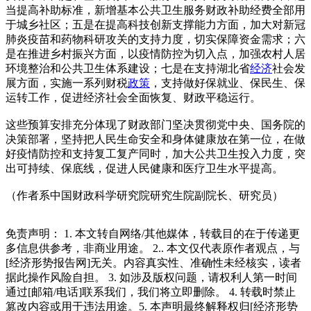
当提高补助标准，新增基本公共卫生服务财政补助经费全部用
于城乡社区；五是在提高科技创新支撑能力方面，加大对新冠
肺炎疫苗和药物科研攻关的支持力度，切实保障资金需求；六
是在推进乡村振兴方面，以疫情防控为切入点，加强农村人居
环境整治和公共卫生体系建设；七是在支持湖北省
经济
社会发
展方面，实施一系列财税
政策
，支持做好保就业、保民生、保
运转工作，促进经济社会全面恢复、财政平稳运行。
这些预算安排充分体现了财政部门坚决贯彻党中央、国务院的
决策部署，坚持把人民生命安全和身体健康放在第一位，在做
好疫情防控和支持复工复产同时，加大公共卫生投入力度，突
出可持续、保底线，促进人民健康和医疗卫生水平提高。
（作者系中国财政科学研究院研究生院副院长、研究员）
免责声明： 1. 本文转自网络/其他媒体，转载目的在于传递更
多信息供参考，非商业用途。 2.. 本文仅代表原作者观点，与
[经济形势报告网]无关。内容真实性、准确性未经核实，读者
据此操作风险自担。 3. 如涉及版权问题，请权利人第一时间
通过[邮箱/电话]联系我们，我们将立即删除。 4. 转载时禁止
篡改内容或用于违法用途。5. 本声明最终解释权归[经济形势