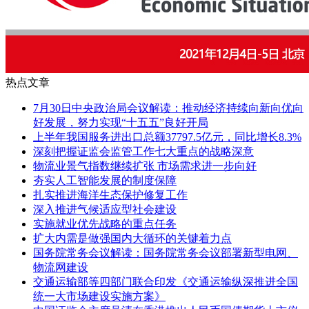
热点文章
7月30日中央政治局会议解读：推动经济持续向新向优向
好发展，努力实现“十五五”良好开局
上半年我国服务进出口总额37797.5亿元，同比增长8.3%
深刻把握证监会监管工作七大重点的战略深意
物流业景气指数继续扩张 市场需求进一步向好
夯实人工智能发展的制度保障
扎实推进海洋生态保护修复工作
深入推进气候适应型社会建设
实施就业优先战略的重点任务
扩大内需是做强国内大循环的关键着力点
国务院常务会议解读：国务院常务会议部署新型电网、
物流网建设
交通运输部等四部门联合印发《交通运输纵深推进全国
统一大市场建设实施方案》