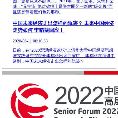
圈，更是从来不缺风口。2021年，除了面条、火锅和卤
味，“元宇宙”绝对称得上是资本圈又一新的“吸金兽”而
且还是带着魔幻色彩那种。
中国未来经济走出怎样的轨迹？ 未来中国经济
走势如何 李稻葵回应！
2020-06-11 00:10:38
日前，在“2020宏观经济论坛”上清华大学中国经济思想
与实践研究院院长李稻葵出席并演讲。 李稻葵在演讲中
谈到，中国未来经济走出怎样的轨迹？