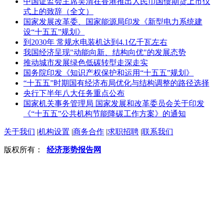
中国证监会主席吴清在香港推出人民币国债期货上市仪
式上的致辞（全文）
国家发展改革委、国家能源局印发《新型电力系统建
设“十五五”规划》
到2030年 常规水电装机达到4.1亿千瓦左右
我国经济呈现"动能向新、结构向优"的发展态势
推动城市发展绿色低碳转型走深走实
国务院印发《知识产权保护和运用“十五五”规划》
“十五五”时期国有经济布局优化与结构调整的路径选择
央行下半年八大任务重点公布
国家机关事务管理局 国家发展和改革委员会关于印发
《“十五五”公共机构节能降碳工作方案》的通知
关于我们
|
机构设置
|
商务合作
|
求职招聘
|
联系我们
版权所有：
经济形势报告网