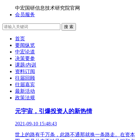
中宏国研信息技术研究院官网
会员服务
搜 索
首页
要闻纵览
中宏论道
决策要参
课题/内训
资料订阅
往届回顾
往届嘉宾
最新活动
政策法规
元宇宙，引爆投资人的新热情
2021-09-10 15:48:43
世上的路有千万条，此路不通那就换一条路走。在资本