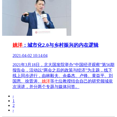
姚洋
：城市化2.0与乡村振兴的内在逻辑
2021-04-02 10:14:04
2021年3月18日，北大国发院举办“中国经济观察”第56期
报告会，活动以“两会之后的政策与经济”为主题，线下
线上同步进行，由林毅夫、余淼杰、卢锋、黄益平、刘
国恩、徐晋涛、
姚洋
等七位教授结合自己的研究领域依
次演讲，并分两个专题与媒体问答。
‹
1
2
›