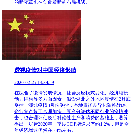
的新变革也在创造着新的布局机遇。
透视疫情对中国经济影响
2020-02-25 13:34:59
在综合了疫情发展情况、社会反应模式变化、经济增长
动力结构等多方面因素，假设湖北之外地区疫情在2月底
受控，湖北疫情3月份受控，各地贯彻差异化防控战略、
企业复产复工合理加快，既充分评估不同行业的疫情冲
击，也合理评估疫后补偿性生产和消费的基础上，测算
得出：尽管2020年一季度GDP增速只有约1 2%，但是全
年经济增速仍然在5 4%左右。