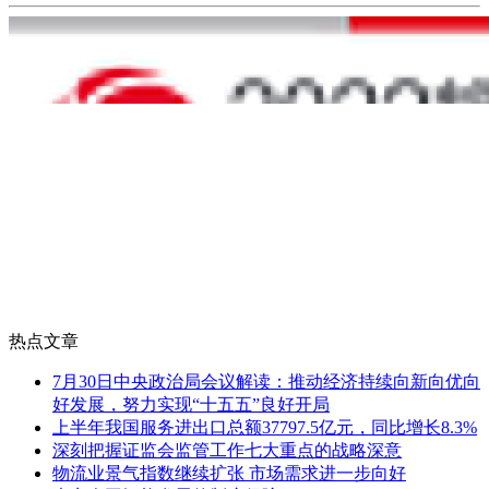
热点文章
7月30日中央政治局会议解读：推动经济持续向新向优向
好发展，努力实现“十五五”良好开局
上半年我国服务进出口总额37797.5亿元，同比增长8.3%
深刻把握证监会监管工作七大重点的战略深意
物流业景气指数继续扩张 市场需求进一步向好