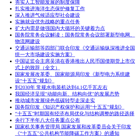
夯实人工智能发展的制度保障
扎实推进海洋生态保护修复工作
深入推进气候适应型社会建设
实施就业优先战略的重点任务
扩大内需是做强国内大循环的关键着力点
国务院常务会议解读：国务院常务会议部署新型电网、
物流网建设
交通运输部等四部门联合印发《交通运输纵深推进全国
统一大市场建设实施方案》
中国证监会主席吴清在香港推出人民币国债期货上市仪
式上的致辞（全文）
国家发展改革委、国家能源局印发《新型电力系统建
设“十五五”规划》
到2030年 常规水电装机达到4.1亿千瓦左右
我国经济呈现"动能向新、结构向优"的发展态势
推动城市发展绿色低碳转型走深走实
国务院印发《知识产权保护和运用“十五五”规划》
“十五五”时期国有经济布局优化与结构调整的路径选择
央行下半年八大任务重点公布
国家机关事务管理局 国家发展和改革委员会关于印发
《“十五五”公共机构节能降碳工作方案》的通知