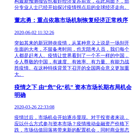
构最新预测报告也看好经济复苏前景，在此局面下，部
分专业人士已经开始探讨疫情拐点后的全球经济走向。
董志勇：重点依靠市场机制恢复经济正常秩序
2020-06-02 11:32:26
突如其来的新冠肺炎疫情，从某种意义上说是一场别开
生面的大考，不留备考时间，也无陪考人员，我们每个
人都是赶考人。疫情让世界看到了一个不一样的中国，
令人尊敬的中国，有速度、有效率、有力量、有能力战
胜疫情。在这种特殊背景下召开的全国两会意义更加重
大。
疫情之下 由“危”化“机” 资本市场长期布局机会
明确
2020-03-26 22:33:08
疫情过后，市场机会开始逐步显现。对于投资者来说，
应以什么方式参与资本市场？疫情推动金融资产价格下
跌，市场估值回落将带来新的配置机会，同时商业形态