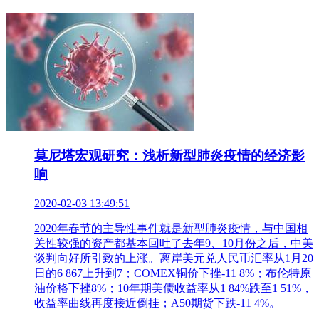
莫尼塔宏观研究：浅析新型肺炎疫情的经济影
响
2020-02-03 13:49:51
2020年春节的主导性事件就是新型肺炎疫情，与中国相
关性较强的资产都基本回吐了去年9、10月份之后，中美
谈判向好所引致的上涨。离岸美元兑人民币汇率从1月20
日的6 867上升到7；COMEX铜价下挫-11 8%；布伦特原
油价格下挫8%；10年期美债收益率从1 84%跌至1 51%，
收益率曲线再度接近倒挂；A50期货下跌-11 4%。