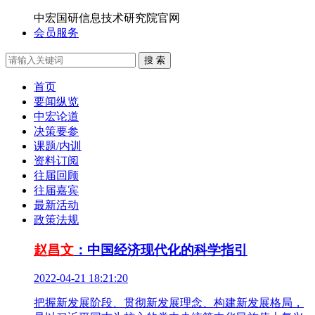
中宏国研信息技术研究院官网
会员服务
搜 索
首页
要闻纵览
中宏论道
决策要参
课题/内训
资料订阅
往届回顾
往届嘉宾
最新活动
政策法规
赵昌文
：中国经济现代化的科学指引
2022-04-21 18:21:20
把握新发展阶段、贯彻新发展理念、构建新发展格局，