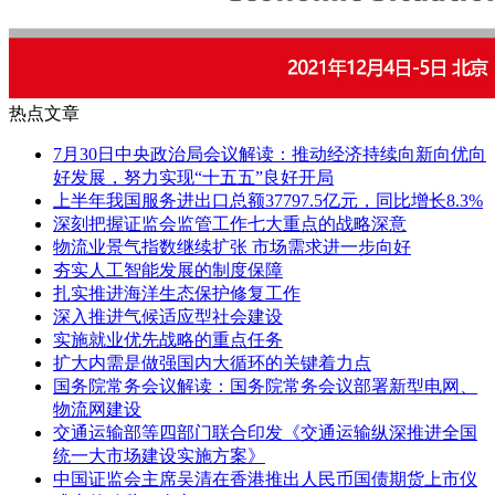
热点文章
7月30日中央政治局会议解读：推动经济持续向新向优向
好发展，努力实现“十五五”良好开局
上半年我国服务进出口总额37797.5亿元，同比增长8.3%
深刻把握证监会监管工作七大重点的战略深意
物流业景气指数继续扩张 市场需求进一步向好
夯实人工智能发展的制度保障
扎实推进海洋生态保护修复工作
深入推进气候适应型社会建设
实施就业优先战略的重点任务
扩大内需是做强国内大循环的关键着力点
国务院常务会议解读：国务院常务会议部署新型电网、
物流网建设
交通运输部等四部门联合印发《交通运输纵深推进全国
统一大市场建设实施方案》
中国证监会主席吴清在香港推出人民币国债期货上市仪