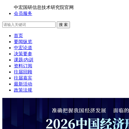
中宏国研信息技术研究院官网
会员服务
搜 索
首页
要闻纵览
中宏论道
决策要参
课题/内训
资料订阅
往届回顾
往届嘉宾
最新活动
政策法规