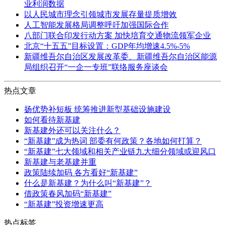
业利润数据
以人民城市理念引领城市发展存量提质增效
人工智能发展格局调整呼吁加强国际合作
八部门联合印发行动方案 加快培育交通物流领军企业
北京“十五五”目标设置：GDP年均增速4.5%-5%
新疆维吾尔自治区发展改革委、新疆维吾尔自治区能源
局组织召开“一企一专班”联络服务座谈会
热点文章
扬优势补短板 统筹推进新型基础设施建设
如何看待新基建
新基建外还可以关注什么？
“新基建”成为热词 部委有何政策？各地如何打算？
“新基建”七大领域和相关产业链九大细分领域或迎风口
新基建与老基建并重
政策陆续加码 各方看好“新基建”
什么是新基建？为什么叫“新基建”？
借政策春风加码“新基建”
“新基建”投资增速更高
热点标签