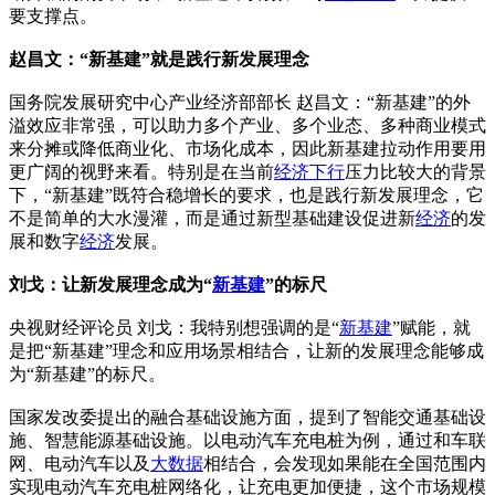
要支撑点。
赵昌文：“新基建”就是践行新发展理念
国务院发展研究中心产业经济部部长 赵昌文：“新基建”的外
溢效应非常强，可以助力多个产业、多个业态、多种商业模式
来分摊或降低商业化、市场化成本，因此新基建拉动作用要用
更广阔的视野来看。特别是在当前
经济下行
压力比较大的背景
下，“新基建”既符合稳增长的要求，也是践行新发展理念，它
不是简单的大水漫灌，而是通过新型基础建设促进新
经济
的发
展和数字
经济
发展。
刘戈：让新发展理念成为“
新基建
”的标尺
央视财经评论员 刘戈：我特别想强调的是“
新基建
”赋能，就
是把“新基建”理念和应用场景相结合，让新的发展理念能够成
为“新基建”的标尺。
国家发改委提出的融合基础设施方面，提到了智能交通基础设
施、智慧能源基础设施。以电动汽车充电桩为例，通过和车联
网、电动汽车以及
大数据
相结合，会发现如果能在全国范围内
实现电动汽车充电桩网络化，让充电更加便捷，这个市场规模