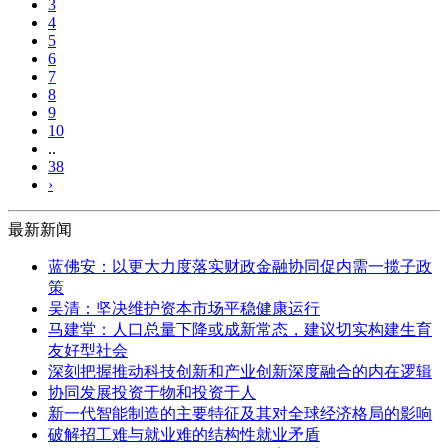
3
4
5
6
7
8
9
10
..
38
›
最新新闻
蓝佛安：以更大力度落实财政金融协同促内需一揽子政
策
吴清：坚决维护资本市场平稳健康运行
马建堂：人口总量下降或成新常态，建议切实构建生育
友好型社会
深刻把握推动科技创新和产业创新深度融合的内在逻辑
协同发展投资于物和投资于人
新一代智能制造的主要特征及其对全球经济格局的影响
破解招工难与就业难的结构性就业矛盾