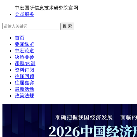
中宏国研信息技术研究院官网
会员服务
搜 索
首页
要闻纵览
中宏论道
决策要参
课题/内训
资料订阅
往届回顾
往届嘉宾
最新活动
政策法规