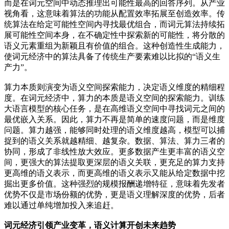
而是在词元空间中动态推理出可能性最高的回答序列。从产业
视角看，这意味着算法的功能从配置效率拓展至创造效率。传
统算法在给定可能性空间内寻找最优组合，而词元算法持续拓
展可能性空间本身，在不确定性中探索新的可能性，将分散的
语义元素重组为新颖且有价值的组合。这种创造性生成能力，
使词元经济中的算法具备了传统生产要素难以比拟的“语义生
产力”。
算力本质则演变为语义空间探索能力，决定语义维度的精细程
度。在词元经济中，算力的本质是语义空间的探索能力。训练
大语言模型的核心任务，是在高维语义空间中寻找词元之间的
最优嵌入关系。因此，算力不再是简单的速度问题，而是维度
问题。算力越强，能够同时处理的语义维度越高，模型可以捕
捉到的语义关系就越精细、越复杂。数据、算法、算力三者的
协同，形成了非线性放大效应。更多数据产生更丰富的语义空
间，更强大的算法提取更深层的语义关联，更充足的算力支持
更高维的语义表示，而更高维的语义表示又能从给定数据中挖
掘出更多价值。这种强烈的规模报酬递增特征，意味着先发者
优势不仅是市场份额的优势，更是语义理解深度的优势，后者
难以通过单纯增加投入来追赶。
词元经济引领产业变革，语义计算开创未来趋势