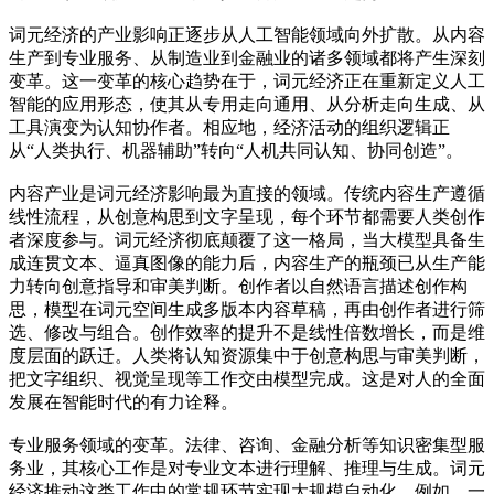
词元经济的产业影响正逐步从人工智能领域向外扩散。从内容
生产到专业服务、从制造业到金融业的诸多领域都将产生深刻
变革。这一变革的核心趋势在于，词元经济正在重新定义人工
智能的应用形态，使其从专用走向通用、从分析走向生成、从
工具演变为认知协作者。相应地，经济活动的组织逻辑正
从“人类执行、机器辅助”转向“人机共同认知、协同创造”。
内容产业是词元经济影响最为直接的领域。传统内容生产遵循
线性流程，从创意构思到文字呈现，每个环节都需要人类创作
者深度参与。词元经济彻底颠覆了这一格局，当大模型具备生
成连贯文本、逼真图像的能力后，内容生产的瓶颈已从生产能
力转向创意指导和审美判断。创作者以自然语言描述创作构
思，模型在词元空间生成多版本内容草稿，再由创作者进行筛
选、修改与组合。创作效率的提升不是线性倍数增长，而是维
度层面的跃迁。人类将认知资源集中于创意构思与审美判断，
把文字组织、视觉呈现等工作交由模型完成。这是对人的全面
发展在智能时代的有力诠释。
专业服务领域的变革。法律、咨询、金融分析等知识密集型服
务业，其核心工作是对专业文本进行理解、推理与生成。词元
经济推动这类工作中的常规环节实现大规模自动化。例如，一