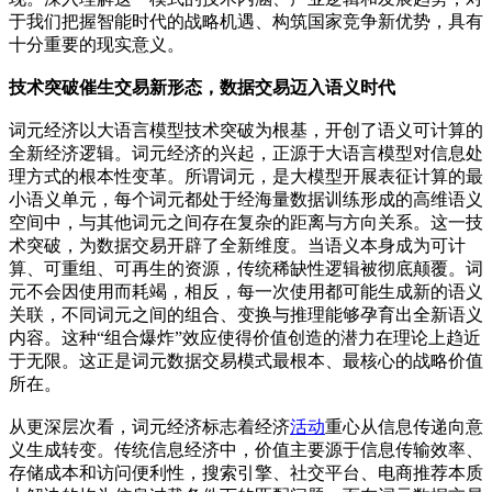
于我们把握智能时代的战略机遇、构筑国家竞争新优势，具有
十分重要的现实意义。
技术突破催生交易新形态，数据交易迈入语义时代
词元经济以大语言模型技术突破为根基，开创了语义可计算的
全新经济逻辑。词元经济的兴起，正源于大语言模型对信息处
理方式的根本性变革。所谓词元，是大模型开展表征计算的最
小语义单元，每个词元都处于经海量数据训练形成的高维语义
空间中，与其他词元之间存在复杂的距离与方向关系。这一技
术突破，为数据交易开辟了全新维度。当语义本身成为可计
算、可重组、可再生的资源，传统稀缺性逻辑被彻底颠覆。词
元不会因使用而耗竭，相反，每一次使用都可能生成新的语义
关联，不同词元之间的组合、变换与推理能够孕育出全新语义
内容。这种“组合爆炸”效应使得价值创造的潜力在理论上趋近
于无限。这正是词元数据交易模式最根本、最核心的战略价值
所在。
从更深层次看，词元经济标志着经济
活动
重心从信息传递向意
义生成转变。传统信息经济中，价值主要源于信息传输效率、
存储成本和访问便利性，搜索引擎、社交平台、电商推荐本质