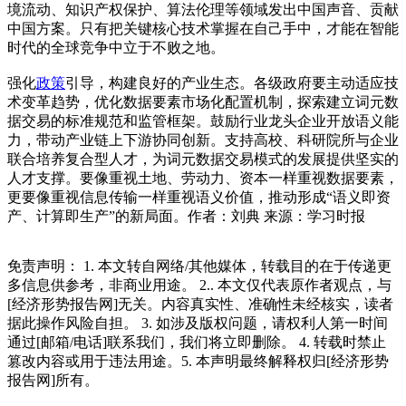
境流动、知识产权保护、算法伦理等领域发出中国声音、贡献
中国方案。只有把关键核心技术掌握在自己手中，才能在智能
时代的全球竞争中立于不败之地。
强化
政策
引导，构建良好的产业生态。各级政府要主动适应技
术变革趋势，优化数据要素市场化配置机制，探索建立词元数
据交易的标准规范和监管框架。鼓励行业龙头企业开放语义能
力，带动产业链上下游协同创新。支持高校、科研院所与企业
联合培养复合型人才，为词元数据交易模式的发展提供坚实的
人才支撑。要像重视土地、劳动力、资本一样重视数据要素，
更要像重视信息传输一样重视语义价值，推动形成“语义即资
产、计算即生产”的新局面。作者：刘典 来源：学习时报
免责声明： 1. 本文转自网络/其他媒体，转载目的在于传递更
多信息供参考，非商业用途。 2.. 本文仅代表原作者观点，与
[经济形势报告网]无关。内容真实性、准确性未经核实，读者
据此操作风险自担。 3. 如涉及版权问题，请权利人第一时间
通过[邮箱/电话]联系我们，我们将立即删除。 4. 转载时禁止
篡改内容或用于违法用途。5. 本声明最终解释权归[经济形势
报告网]所有。