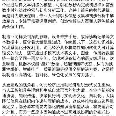
个经过法律文本训练的模型，可以在数秒内完成初级律师需要
数小时的法律检索与初步分析工作。这并非简单的替代逻辑，
而是能力增强逻辑，专业人士得以从信息收集和初步分析中解
放精力，专注于需要深度判断、创造性解决方案和人际沟通的
高价值工作。
制造业同样受到深刻影响。设备维护手册、故障诊断记录等文
本数据中，蕴含着大量隐性知识。传统模式下，这些知识难以
实现系统化开发利用。词元经济具备将隐性知识转化为可计算
语义的能力，还可通过多模态技术将文本、图像、传感器数据
统一整合至同一语义空间，实现对设备状态的语义级理解。这
意味着，机器不仅能“感知”数据，还能“理解”状态，从而为预
测性维护、智能排产、质量追溯等提供全新解决方案。这是推
动制造业高端化、智能化、绿色化发展的有力抓手。
从更宏观的视角看，词元经济正推动经济组织形式发生重构。
当人工智能具备理解和生成自然语言的能力后，企业内部的沟
通协调、知识传递、决策执行均可实现语义化、自动化，大幅
降低信息在组织内传递与理解的成本。这或将推动企业边界重
新定义，部分原本需要内部化的知识密集型活动，将更适合对
外外包，而另一些原本因沟通成本过高难以协调的分布式协