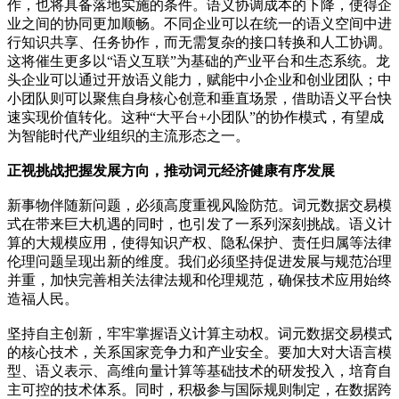
作，也将具备落地实施的条件。语义协调成本的下降，使得企
业之间的协同更加顺畅。不同企业可以在统一的语义空间中进
行知识共享、任务协作，而无需复杂的接口转换和人工协调。
这将催生更多以“语义互联”为基础的产业平台和生态系统。龙
头企业可以通过开放语义能力，赋能中小企业和创业团队；中
小团队则可以聚焦自身核心创意和垂直场景，借助语义平台快
速实现价值转化。这种“大平台+小团队”的协作模式，有望成
为智能时代产业组织的主流形态之一。
正视挑战把握发展方向，推动词元经济健康有序发展
新事物伴随新问题，必须高度重视风险防范。词元数据交易模
式在带来巨大机遇的同时，也引发了一系列深刻挑战。语义计
算的大规模应用，使得知识产权、隐私保护、责任归属等法律
伦理问题呈现出新的维度。我们必须坚持促进发展与规范治理
并重，加快完善相关法律法规和伦理规范，确保技术应用始终
造福人民。
坚持自主创新，牢牢掌握语义计算主动权。词元数据交易模式
的核心技术，关系国家竞争力和产业安全。要加大对大语言模
型、语义表示、高维向量计算等基础技术的研发投入，培育自
主可控的技术体系。同时，积极参与国际规则制定，在数据跨