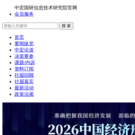
中宏国研信息技术研究院官网
会员服务
搜 索
首页
要闻纵览
中宏论道
决策要参
课题/内训
资料订阅
往届回顾
往届嘉宾
最新活动
政策法规