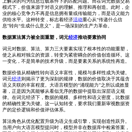
上解决的均为信息过载条件下的匹配问题。而在词元数据交易
模式下，价值来源于对语义的理解、推理和再创造。此时，企
业的核心竞争力不再是信息拥有量或传输能力，而是语义能力
供给水平。这种转变，标志着经济
活动
重心从“传递什么信
息”转向“生成什么意义”，是一场深刻的生产力革命。
数据算法算力被全面重塑，词元
经济
推动要素协同
词元对数据、算法、算力三大要素实现了根本性的功能重塑，
使之从相对独立的资源，转变为紧密耦合的价值创造循环。这
一变化，不是简单的技术升级，而是要素关系的系统性再造。
数据价值从精确性转向语义丰富性，规模与多样性成为关键。
词元
经济
则揭示了更为深刻的规律，数据的价值取决于其蕴含
语义关联的丰富程度。大语言模型的“涌现能力”之所以成效显
著，正是因为其能够从看似无序的数据中提取出深层语义规
律。在词元经济下，数据的规模、多样性和语义密度，比数据
的精确性更为关键。这一认知转变，要求我们重新审视数据资
产的定价逻辑和价值评估体系。
算法角色从优化配置升级为语义生成引擎，实现创造性跃升。
当用户向大语言模型提问时，模型并非在数据库中检索答案，