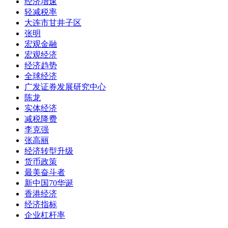
经济增速
轻减税率
大连市甘井子区
张明
宏观金融
宏观经济
经济趋势
全球经济
广发证券发展研究中心
陈龙
实体经济
减税降费
李克强
张高丽
经济转型升级
货币政策
最美奋斗者
新中国70华诞
香港经济
经济指标
企业杠杆率