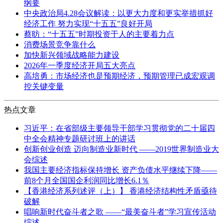
纲要
中央政治局4.28会议解读：以更大力度和更实举措抓好
经济工作 努力实现“十五五”良好开局
蔡昉：“十五五”时期投资于人的主要着力点
消费场景竞争靠什么
加快新兴领域战略能力建设
2026年一季度经济开局五大亮点
高培勇：市场经济也是预期经济，预期管理已成宏观调
控关键变量
热点文章
习近平：在省部级主要领导干部学习贯彻党的二十届四
中全会精神专题研讨班上的讲话
创新创业创造 迈向制造业新时代 ——2019世界制造业大
会综述
我国主要经济指标保持增长 资产负债水平继续下降——
前8个月全国国企利润同比增长6.1％
【香港经济系列述评（上）】 香港经济结构性矛盾亟待
破解
唱响新时代奋斗者之歌 ——“最美奋斗者”学习宣传活动
综述