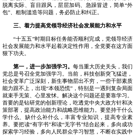
脱离实际、盲目跟风，层层加码、急躁冒进，简单“外
包”、粗制滥造等问题，务必防止和纠正。
三、着力提高党领导经济社会发展能力和水平
“十五五”时期目标任务能否顺利完成，党领导经济
社会发展能力和水平起着决定性作用，全党要在这方面
狠下功夫。
第一，进一步加强学习。
每当重大历史关头，我们
党总是号召全党加强学习。当前，科技创新突飞猛进，
社会变革广泛深刻，新生事物层出不穷，一些干部素质
能力跟不上，出现“本领恐慌”，特别是一遇到复杂局面
就束手无策、心里发怵。解决这个问题还是要靠学习。
首要的是钻研党的创新理论，吃透党中央大政方针和决
策部署，提高政治能力和战略思维能力。要坚持干什么
学什么、缺什么补什么，丰富专业知识，提高专业素
养。要把读“有字书”和读“无字书”结合起来，多向成功
探索学习经验，多向人民群众学习智慧，不断在实践中