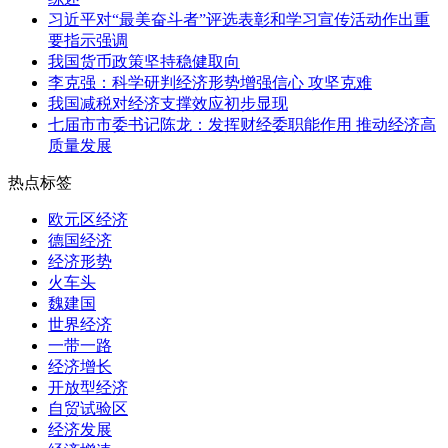
习近平对“最美奋斗者”评选表彰和学习宣传活动作出重
要指示强调
我国货币政策坚持稳健取向
李克强：科学研判经济形势增强信心 攻坚克难
我国减税对经济支撑效应初步显现
七届市市委书记陈龙：发挥财经委职能作用 推动经济高
质量发展
热点标签
欧元区经济
德国经济
经济形势
火车头
魏建国
世界经济
一带一路
经济增长
开放型经济
自贸试验区
经济发展