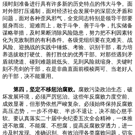
须时刻准备进行具有许多新的历史特点的伟大斗争。面
对外部打压遏制，面对经济社会发展中的深层次矛盾和
问题，面对各种歪风邪气，全党同志特别是领导干部要
挺身而出、迎难而上，敢于斗争、善于斗争，扎实储备
谋略举措，及时果断消除风险隐患，努力把不利因素转
化为克敌制胜的有利条件。各级党组织要在克难关、战
风险、迎挑战的实践中锤炼、考验、识别干部，着力培
养选拔敢打硬仗、善打胜仗的优秀干部。对那些遇到矛
盾就绕道、碰到难题就低头、见到风险就缩身、关键时
刻不亮剑的干部，在是非曲直面前模棱两可、当老好人
的干部，决不能重用。
第四，坚定不移惩治腐败。
腐败污染政治生态，破
坏发展环境，必须严厉惩治。这些年反腐败力度空前、
成效显著，但形势依然严峻复杂。必须始终保持反腐败
高压态势，一步不停歇、半步不退让，决不能心慈手
软。要认真落实二十届中央纪委五次全会精神，一体推
进不敢腐、不能腐、不想腐，提高反腐败穿透力，进一
步及时发现、准确识别、有效治理各类腐败问题，切实