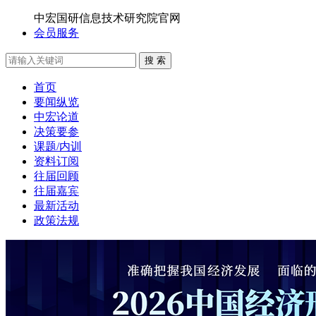
中宏国研信息技术研究院官网
会员服务
搜 索
首页
要闻纵览
中宏论道
决策要参
课题/内训
资料订阅
往届回顾
往届嘉宾
最新活动
政策法规