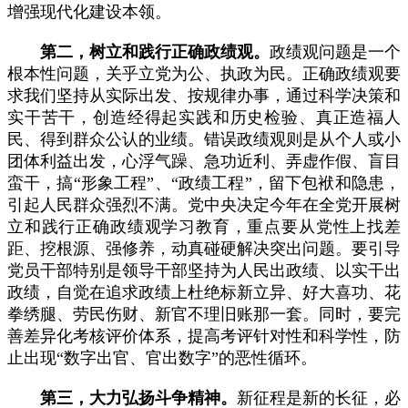
增强现代化建设本领。
第二，树立和践行正确政绩观。
政绩观问题是一个
根本性问题，关乎立党为公、执政为民。正确政绩观要
求我们坚持从实际出发、按规律办事，通过科学决策和
实干苦干，创造经得起实践和历史检验、真正造福人
民、得到群众公认的业绩。错误政绩观则是从个人或小
团体利益出发，心浮气躁、急功近利、弄虚作假、盲目
蛮干，搞“形象工程”、“政绩工程”，留下包袱和隐患，
引起人民群众强烈不满。党中央决定今年在全党开展树
立和践行正确政绩观学习教育，重点要从党性上找差
距、挖根源、强修养，动真碰硬解决突出问题。要引导
党员干部特别是领导干部坚持为人民出政绩、以实干出
政绩，自觉在追求政绩上杜绝标新立异、好大喜功、花
拳绣腿、劳民伤财、新官不理旧账那一套。同时，要完
善差异化考核评价体系，提高考评针对性和科学性，防
止出现“数字出官、官出数字”的恶性循环。
第三，大力弘扬斗争精神。
新征程是新的长征，必