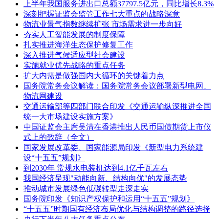
上半年我国服务进出口总额37797.5亿元，同比增长8.3%
深刻把握证监会监管工作七大重点的战略深意
物流业景气指数继续扩张 市场需求进一步向好
夯实人工智能发展的制度保障
扎实推进海洋生态保护修复工作
深入推进气候适应型社会建设
实施就业优先战略的重点任务
扩大内需是做强国内大循环的关键着力点
国务院常务会议解读：国务院常务会议部署新型电网、
物流网建设
交通运输部等四部门联合印发《交通运输纵深推进全国
统一大市场建设实施方案》
中国证监会主席吴清在香港推出人民币国债期货上市仪
式上的致辞（全文）
国家发展改革委、国家能源局印发《新型电力系统建
设“十五五”规划》
到2030年 常规水电装机达到4.1亿千瓦左右
我国经济呈现"动能向新、结构向优"的发展态势
推动城市发展绿色低碳转型走深走实
国务院印发《知识产权保护和运用“十五五”规划》
“十五五”时期国有经济布局优化与结构调整的路径选择