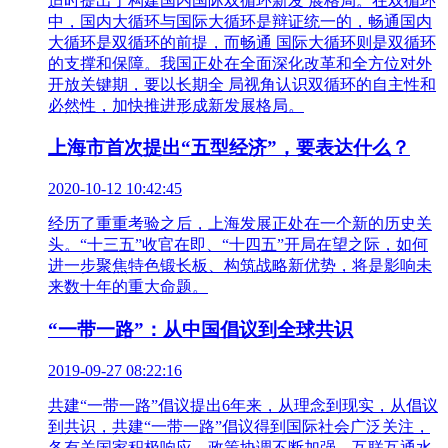
适时提出了构建国内国际双循环新发 展格局。在双循环
中，国内大循环与国际大循环是辩证统一的，畅通国内
大循环是双循环的前提，而畅通 国际大循环则是双循环
的支撑和保障。我国正处在全面深化改革和全方位对外
开放关键期，要以长期全 局视角认识双循环的自主性和
必然性，加快推进形成新发展格局。
上海市首次提出“五型经济”，要表达什么？
2020-10-12 10:42:45
经历了重重考验之后，上海发展正处在一个新的历史关
头。“十三五”收官在即、“十四五”开局在望之际，如何
进一步聚焦特色锻长板、构筑战略新优势，将是影响未
来数十年的重大命题。
“一带一路”：从中国倡议到全球共识
2019-09-27 08:22:16
共建“一带一路”倡议提出6年来，从理念到现实，从倡议
到共识，共建“一带一路”倡议得到国际社会广泛关注，
各有关国家积极响应，政策协调不断加强，互联互通水