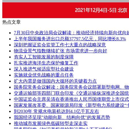
热点文章
7月30日中央政治局会议解读：推动经济持续向新向优向
上半年我国服务进出口总额37797.5亿元，同比增长8.3%
深刻把握证监会监管工作七大重点的战略深意
物流业景气指数继续扩张 市场需求进一步向好
夯实人工智能发展的制度保障
扎实推进海洋生态保护修复工作
深入推进气候适应型社会建设
实施就业优先战略的重点任务
扩大内需是做强国内大循环的关键着力点
国务院常务会议解读：国务院常务会议部署新型电网、物
交通运输部等四部门联合印发《交通运输纵深推进全国统
中国证监会主席吴清在香港推出人民币国债期货上市仪式
国家发展改革委、国家能源局印发《新型电力系统建设“
到2030年 常规水电装机达到4.1亿千瓦左右
我国经济呈现"动能向新、结构向优"的发展态势
推动城市发展绿色低碳转型走深走实