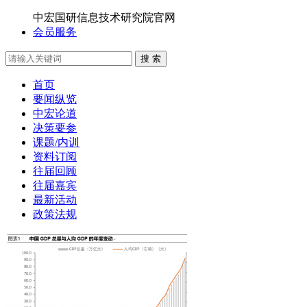
中宏国研信息技术研究院官网
会员服务
搜 索
首页
要闻纵览
中宏论道
决策要参
课题/内训
资料订阅
往届回顾
往届嘉宾
最新活动
政策法规