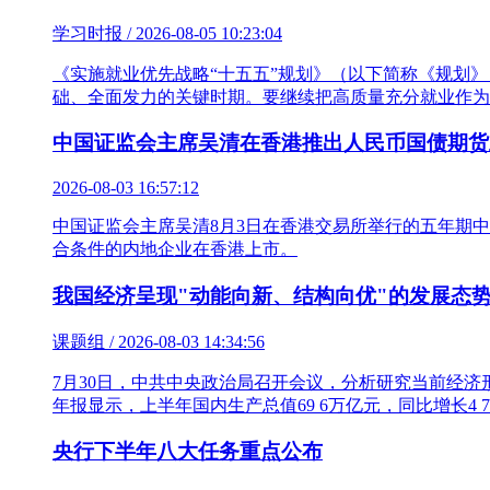
学习时报 / 2026-08-05 10:23:04
《实施就业优先战略“十五五”规划》（以下简称《规划》
础、全面发力的关键时期。要继续把高质量充分就业作为
中国证监会主席吴清在香港推出人民币国债期货
2026-08-03 16:57:12
中国证监会主席吴清8月3日在香港交易所举行的五年期
合条件的内地企业在香港上市。
我国经济呈现"动能向新、结构向优"的发展态
课题组 / 2026-08-03 14:34:56
7月30日，中共中央政治局召开会议，分析研究当前经济
年报显示，上半年国内生产总值69 6万亿元，同比增长4 
央行下半年八大任务重点公布