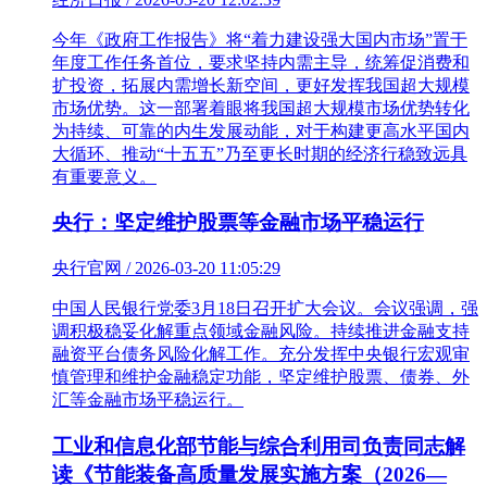
今年《政府工作报告》将“着力建设强大国内市场”置于
年度工作任务首位，要求坚持内需主导，统筹促消费和
扩投资，拓展内需增长新空间，更好发挥我国超大规模
市场优势。这一部署着眼将我国超大规模市场优势转化
为持续、可靠的内生发展动能，对于构建更高水平国内
大循环、推动“十五五”乃至更长时期的经济行稳致远具
有重要意义。
央行：坚定维护股票等金融市场平稳运行
央行官网 / 2026-03-20 11:05:29
中国人民银行党委3月18日召开扩大会议。会议强调，强
调积极稳妥化解重点领域金融风险。持续推进金融支持
融资平台债务风险化解工作。充分发挥中央银行宏观审
慎管理和维护金融稳定功能，坚定维护股票、债券、外
汇等金融市场平稳运行。
工业和信息化部节能与综合利用司负责同志解
读《节能装备高质量发展实施方案（2026—