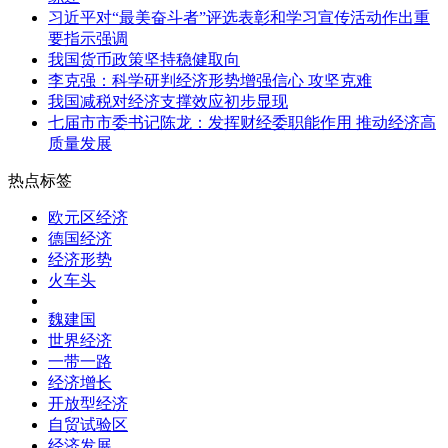
习近平对“最美奋斗者”评选表彰和学习宣传活动作出重
要指示强调
我国货币政策坚持稳健取向
李克强：科学研判经济形势增强信心 攻坚克难
我国减税对经济支撑效应初步显现
七届市市委书记陈龙：发挥财经委职能作用 推动经济高
质量发展
热点标签
欧元区经济
德国经济
经济形势
火车头
魏建国
世界经济
一带一路
经济增长
开放型经济
自贸试验区
经济发展