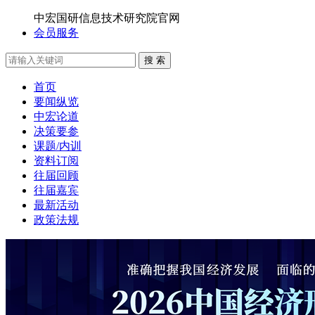
中宏国研信息技术研究院官网
会员服务
搜 索
首页
要闻纵览
中宏论道
决策要参
课题/内训
资料订阅
往届回顾
往届嘉宾
最新活动
政策法规