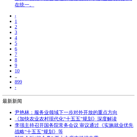
在统一。
‹
1
2
3
4
5
6
7
8
9
10
..
899
›
最新新闻
尹艳林：服务业领域下一步对外开放的重点方向
《加快农业农村现代化“十五五”规划》深度解读
李强主持召开国务院常务会议 审议通过《实施就业优先
战略“十五五”规划》等