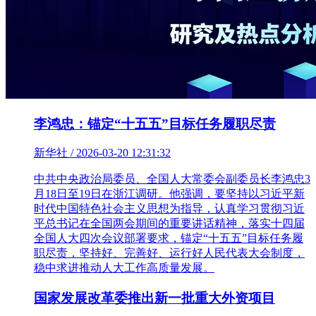
李鸿忠：锚定“十五五”目标任务履职尽责
新华社 / 2026-03-20 12:31:32
中共中央政治局委员、全国人大常委会副委员长李鸿忠3
月18日至19日在浙江调研。他强调，要坚持以习近平新
时代中国特色社会主义思想为指导，认真学习贯彻习近
平总书记在全国两会期间的重要讲话精神，落实十四届
全国人大四次会议部署要求，锚定“十五五”目标任务履
职尽责，坚持好、完善好、运行好人民代表大会制度，
稳中求进推动人大工作高质量发展。
国家发展改革委推出新一批重大外资项目