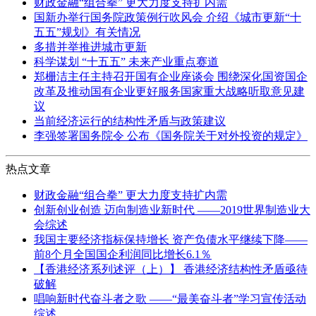
财政金融“组合拳” 更大力度支持扩内需
国新办举行国务院政策例行吹风会 介绍《城市更新“十
五五”规划》有关情况
多措并举推进城市更新
科学谋划 “十五五” 未来产业重点赛道
郑栅洁主任主持召开国有企业座谈会 围绕深化国资国企
改革及推动国有企业更好服务国家重大战略听取意见建
议
当前经济运行的结构性矛盾与政策建议
李强签署国务院令 公布《国务院关于对外投资的规定》
热点文章
财政金融“组合拳” 更大力度支持扩内需
创新创业创造 迈向制造业新时代 ——2019世界制造业大
会综述
我国主要经济指标保持增长 资产负债水平继续下降——
前8个月全国国企利润同比增长6.1％
【香港经济系列述评（上）】 香港经济结构性矛盾亟待
破解
唱响新时代奋斗者之歌 ——“最美奋斗者”学习宣传活动
综述