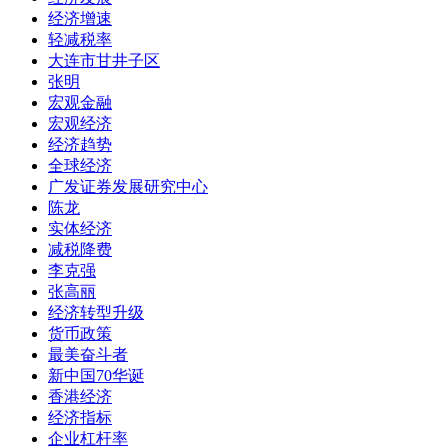
经济增速
轻减税率
大连市甘井子区
张明
宏观金融
宏观经济
经济趋势
全球经济
广发证券发展研究中心
陈龙
实体经济
减税降费
李克强
张高丽
经济转型升级
货币政策
最美奋斗者
新中国70华诞
香港经济
经济指标
企业杠杆率