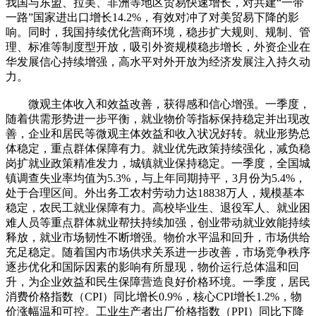
我国与东盟、拉美、非洲等地区贸易快速增长，对共建“一带
一路”国家进出口增长14.2%，有效对冲了对美贸易下降的影
响。同时，我国持续优化营商环境，稳步扩大规则、规制、管
理、标准等制度型开放，吸引外资规模稳步增长，外资企业在
华发展信心持续增强，高水平对外开放为经济发展注入持久动
力。
微观主体收入和效益改善，获得感和信心增强。一季度，
随着供需形势进一步平衡，就业物价等指标保持稳定并出现改
善，企业和居民等微观主体效益和收入状况好转。就业形势总
体稳定，重点群体保障有力。就业优先政策持续强化，减负稳
岗扩就业政策精准发力，城镇就业保持稳定。一季度，全国城
镇调查失业率均值为5.3%，与上年同期持平，3月份为5.4%，
处于合理区间。外出务工农村劳动力达18838万人，规模基本
稳定，农民工就业保障有力。高校毕业生、退役军人、就业困
难人员等重点群体就业帮扶持续加强，创业带动就业效能持续
释放，就业市场韧性不断增强。物价水平温和回升，市场供给
充足稳定。随着国内市场供求关系进一步改善，市场竞争秩序
逐步优化和国际因素的影响有所显现，物价运行总体温和回
升，为企业效益和民生保障营造良好价格环境。一季度，居民
消费价格指数（CPI）同比增长0.9%，核心CPI增长1.2%，物
价涨幅温和可控。工业生产者出厂价格指数（PPI）同比下降