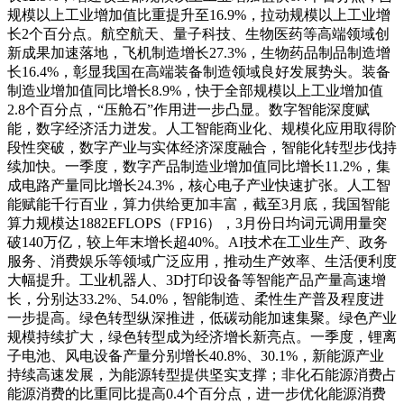
规模以上工业增加值比重提升至16.9%，拉动规模以上工业增
长2个百分点。航空航天、量子科技、生物医药等高端领域创
新成果加速落地，飞机制造增长27.3%，生物药品制品制造增
长16.4%，彰显我国在高端装备制造领域良好发展势头。装备
制造业增加值同比增长8.9%，快于全部规模以上工业增加值
2.8个百分点，“压舱石”作用进一步凸显。数字智能深度赋
能，数字经济活力迸发。人工智能商业化、规模化应用取得阶
段性突破，数字产业与实体经济深度融合，智能化转型步伐持
续加快。一季度，数字产品制造业增加值同比增长11.2%，集
成电路产量同比增长24.3%，核心电子产业快速扩张。人工智
能赋能千行百业，算力供给更加丰富，截至3月底，我国智能
算力规模达1882EFLOPS（FP16），3月份日均词元调用量突
破140万亿，较上年末增长超40%。AI技术在工业生产、政务
服务、消费娱乐等领域广泛应用，推动生产效率、生活便利度
大幅提升。工业机器人、3D打印设备等智能产品产量高速增
长，分别达33.2%、54.0%，智能制造、柔性生产普及程度进
一步提高。绿色转型纵深推进，低碳动能加速集聚。绿色产业
规模持续扩大，绿色转型成为经济增长新亮点。一季度，锂离
子电池、风电设备产量分别增长40.8%、30.1%，新能源产业
持续高速发展，为能源转型提供坚实支撑；非化石能源消费占
能源消费的比重同比提高0.4个百分点，进一步优化能源消费