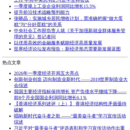
工作 中共中央总书记习近平主持会议
一季度规上工业企业利润同比增长15.5%
提升前沿技术战略预判能力
张晓晶：实施城乡居民增收计划，需准确把握“做大蛋
糕”与“分好蛋糕”的关系
中央社会工作部负责人就《关于加强新就业群体服务管
理的意见》答记者问
以优质高效的金融服务赋能经济高质量发展
世界经济论坛发布报告：新经济形态需要新发展蓝图
热点文章
2026年一季度经济开局五大亮点
创新创业创造 迈向制造业新时代 ——2019世界制造业大
会综述
我国主要经济指标保持增长 资产负债水平继续下降——
前8个月全国国企利润同比增长6.1％
【香港经济系列述评（上）】 香港经济结构性矛盾亟待
破解
唱响新时代奋斗者之歌 ——“最美奋斗者”学习宣传活动
综述
习近平对“最美奋斗者”评选表彰和学习宣传活动作出重