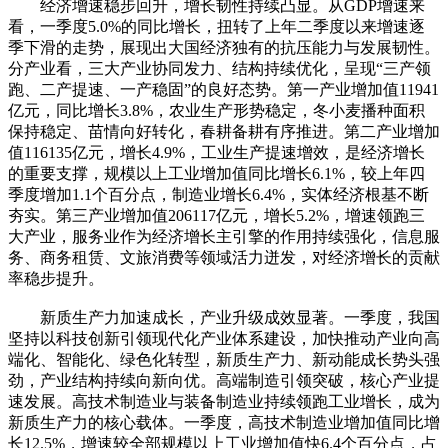
经济增速稳步回升，增长韧性持续凸显。从GDP增速来
看，一季度5.0%的同比增长，扭转了上年二季度以来增速逐
季下滑的走势，展现出大国经济独有的抗压能力与发展韧性。
分产业看，三大产业协同发力、结构持续优化，呈现“三产领
跑、二产提速、一产稳固”的良好态势。第一产业增加值11941
亿元，同比增长3.8%，农业生产形势稳定，冬小麦播种面积
保持稳定、苗情向好转化，春耕备耕有序推进。第二产业增加
值116135亿元，增长4.9%，工业生产提速增效，是经济增长
的重要支撑，规模以上工业增加值同比增长6.1%，较上年四
季度增加1.1个百分点，制造业增长6.4%，实体经济根基不断
夯实。第三产业增加值206117亿元，增长5.2%，增速领跑三
大产业，服务业作为经济增长主引擎的作用持续强化，信息服
务、商务租赁、文旅消费等领域活力迸发，对经济增长的贡献
率稳步提升。
新质生产力加速成长，产业升级成效显著。一季度，我国
坚持以科技创新引领现代化产业体系建设，加快推动产业向高
端化、智能化、绿色化转型，新质生产力、新动能成长势头强
劲，产业结构持续向新向优。高端制造引领突破，核心产业提
速发展。高技术制造业与装备制造业持续领跑工业增长，成为
新质生产力的核心载体。一季度，高技术制造业增加值同比增
长12.5%，增速较全部规模以上工业增加值快6.4个百分点，占