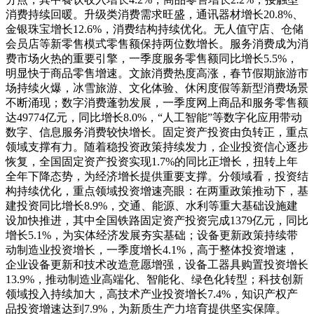
消费持续回暖。升级类消费需求旺盛，通讯器材增长20.8%、
金银珠宝增长12.6%，消费结构持续优化。无人值守店、仓储
会员店等新零售模式零售额保持两位数增长。服务消费成为消
费市场火热的重要引擎，一季度服务零售额同比增长5.5%，
明显快于商品零售增速。文旅消费热度高涨，春节假期旅游市
场持续火爆，冰雪旅游、文化体验、休闲度假等新型消费场景
不断涌现；数字消费蓬勃发展，一季度网上商品和服务零售额
达49774亿元，同比增长8.0%，“人工智能”等数字化应用带动
数字、信息服务消费较快增长。固定资产投资由负转正，重点
领域支撑有力。随着稳投资政策持续发力，企业投资信心逐步
恢复，全国固定资产投资实现1.7%的同比正增长，扭转上年
全年下降态势，为经济增长提供重要支撑。分领域看，投资结
构持续优化，重点领域投资增速亮眼：在两重政策推动下，基
建投资同比增长8.9%，交通、能源、水利等重大基础设施建
设加快推进，其中全国铁路固定资产投资完成1379亿元，同比
增长5.1%，为实体经济发展夯实基础；设备更新政策持续带
动制造业投资增长，一季度增长4.1%，高于整体投资增速，
企业设备更新和技术改造意愿增强，设备工器具购置投资增长
13.9%，推动制造业高端化、智能化、绿色化转型；科技创新
领域投入持续加大，高技术产业投资增长7.4%，知识产权产
品投资增速达到7.9%，为新质生产力培育提供坚实保障。