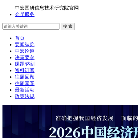
中宏国研信息技术研究院官网
会员服务
搜 索
首页
要闻纵览
中宏论道
决策要参
课题/内训
资料订阅
往届回顾
往届嘉宾
最新活动
政策法规