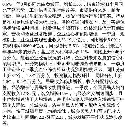
0.6%，但3月份同比由负转正、增长0.5%，结束连续41个月同
比下降态势，工业供需关系持续改善。市场供给充足，粮食、
能源、重要民生商品供应稳定，物价平稳运行基础坚实。特别
是在国际原油价格大幅上涨、供给短缺的情况下，及时实施保
供和价格临时调控，能源供应平稳有序，价格涨幅低于其他国
家。营收和效益显著改善，企业信心和预期增强。一季度，规
模以上工业企业实现营业收入33.19万亿元，同比增长5.0%；
实现利润16960.4亿元，同比增长15.5%，增速分别达到最近3
年和4年来的最高；营业收入利润率为5.11%，同比上升0.46个
百分点。随着企业经营状况的好转，企业对未来发展的信心和
预期增强。部分规模以上工业企业问卷调查结果显示，一季度
工业企业对下季度企业综合经营状况预期指数环比、同比分别
上升3.7个、1.8个百分点；投资预期指数环比、同比分别上升
4.0个、0.5个百分点。居民收入稳步增长，收入分配持续改
善。经济增长与居民增收协同推进。一季度，全国居民人均可
支配收入12782元，名义增长4.9%，与经济名义增速同步，且
中位数增速快于人均增速，表明中低收入群体收入增速快于中
高收入群体。分城乡看，农村居民人均可支配收入实际增长
5.4%，快于城镇居民3.2%的增速，城乡居民人均可支配收入
之比由上年同期的2.27降至2.23，城乡发展不平衡状况逐步改
善。