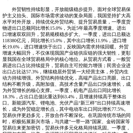
外贸韧性持续彰显，开放能级稳步提升。面对全球贸易保
护主义抬头、国际市场需求波动的复杂局面，我国坚持扩大高
水平对外开放，持续优化外贸结构、提升贸易质量，一季度货
物进出口总额同比增长15.0%，为近5年最高季度增速。进出
口增速双双回升，贸易规模稳步扩大。一季度，进出口总额达
118380亿元，同比增长15.0%，其中出口增长11.9%，进口增
长19.6%，进口增速快于出口，反映国内需求持续回暖。外贸
增速大幅回升，不仅体现我国产业链供应链的强大韧性，更彰
显我国在全球贸易格局中的核心地位。从贸易方式看，一般贸
易进出口占比持续提升，贸易自主可控能力增强；民营企业进
出口占比达57.3%，继续稳居外贸第一大经营主体，外贸内生
动力持续增强。外贸结构持续优化，高端产品出口亮眼。出口
结构不断升级，高附加值、高技术含量产品出口快速增长，成
为外贸增长的核心支撑。一季度，机电产品出口同比增长
18.3%，占出口总值比重达到63.4%，且增速持续高于整体出
口。新能源汽车、锂电池、光伏产品“新三样”出口持续高速增
长，成为外贸稳定增长点，其中电动车出口同比增长77.5%。
贸易伙伴更趋多元，开放合作不断深化。在巩固传统市场的同
时，积极拓展新兴市场，与共建“一带一路”国家、金砖国家等
贸易往来更加密切，贸易伙伴多元化格局持续巩固。一季度，