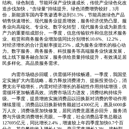
结构。绿色制造、节能环保产业快速成长，传统产业绿色化改
造步伐加快，“含绿量”持续提升。绿色消费增势较好，3月
份，新能源车国内零售渗透率达到51.5%，节能高效绿色产品
销售快速增长。现代服务业提质增效，服务经济优势凸显。服
务业向高端化、专业化、数字化转型，现代服务业成为新质生
产力的重要组成部分。一季度，信息传输软件和信息技术服务
业、租赁和商务服务业增加值同比分别增长10.6%、12.2%，
对经济增长的合计贡献率接近25%，成为服务业增长的核心动
力。数字服务、商务服务、科技服务等高端服务业快速发展，
线上线下服务融合加深，服务供给质量持续提升，有效满足居
民多样化、高品质服务需求。
内需市场稳步回暖，供需循环持续畅通。一季度，我国坚
定实施扩大内需战略，着力释放消费潜力、提振投资信心，消
费支出平稳增长，内需对经济增长的基础性作用持续增强，供
需循环更加畅通高效。消费市场活力迸发，消费结构持续升
级。一季度，提质增效实施消费品以旧换新对消费的带动作用
继续显现，消费品以旧换新销售额超过4300亿元，惠及6000多
万人次，消费场景加快修复，居民消费意愿逐步回升，服务消
费与升级类消费增长亮眼。一季度，社会消费品零售总额达
127695亿元，同比增长2.4%，增速较上年四季度加快0.7个百
分点，其中餐饮收入增长4.2%，商品零售增长2.2%，接触型