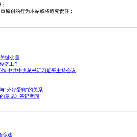
源；
尊重原创的行为本站或将追究责任；
关键变量
前经济工作
工作 中共中央总书记习近平主持会议
与“分好蛋糕”的关系
的意见》答记者问
会综述