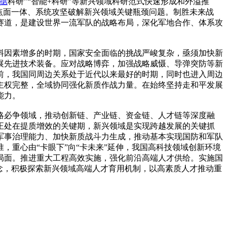
据
科研”“智能+科研”等新兴领域科研范式快速形成和外溢推
点面一体、系统攻坚破解新兴领域关键瓶颈问题。制胜未来战
赛道，是建设世界一流军队的战略布局，深化军地合作、体系攻
料因素增多的时期，国家安全面临的挑战严峻复杂，亟须加快新
展先进技术装备。应对战略博弈，加强战略威慑、导弹突防等新
前，我国同周边关系处于近代以来最好的时期，同时也进入周边
主权完整，全域协同强化新质作战力量。在始终坚持走和平发展
能力。
略必争领域，推动创新链、产业链、资金链、人才链等深度融
正处在提质增效的关键期，新兴领域是实现跨越发展的关键抓
军事治理能力、加快新质战斗力生成，推动基本实现国防和军队
重心由“卡眼下”向“卡未来”延伸，我国高科技领域创新环境
局面。推进重大工程高效实施，强化前沿高端人才供给。实施国
念，积极探索新兴领域高端人才育用机制，以高素质人才推动重