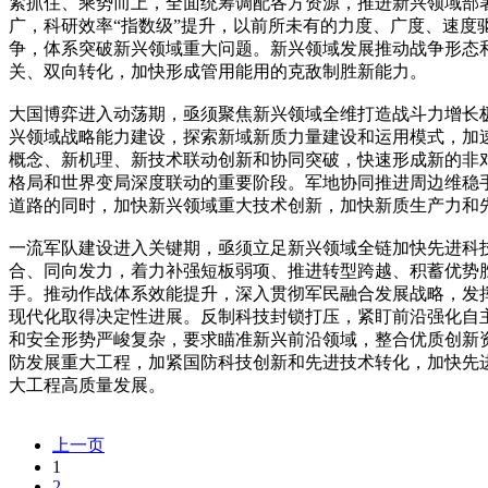
紧抓住、乘势而上，全面统筹调配各方资源，推进新兴领域部
广，科研效率“指数级”提升，以前所未有的力度、广度、速
争，体系突破新兴领域重大问题。新兴领域发展推动战争形态
关、双向转化，加快形成管用能用的克敌制胜新能力。
大国博弈进入动荡期，亟须聚焦新兴领域全维打造战斗力增长
兴领域战略能力建设，探索新域新质力量建设和运用模式，加
概念、新机理、新技术联动创新和协同突破，快速形成新的非
格局和世界变局深度联动的重要阶段。军地协同推进周边维稳
道路的同时，加快新兴领域重大技术创新，加快新质生产力和
一流军队建设进入关键期，亟须立足新兴领域全链加快先进科
合、同向发力，着力补强短板弱项、推进转型跨越、积蓄优势
手。推动作战体系效能提升，深入贯彻军民融合发展战略，发
现代化取得决定性进展。反制科技封锁打压，紧盯前沿强化自主
和安全形势严峻复杂，要求瞄准新兴前沿领域，整合优质创新
防发展重大工程，加紧国防科技创新和先进技术转化，加快先
大工程高质量发展。
上一页
1
2