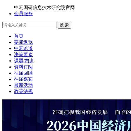
中宏国研信息技术研究院官网
会员服务
搜 索
首页
要闻纵览
中宏论道
决策要参
课题/内训
资料订阅
往届回顾
往届嘉宾
最新活动
政策法规