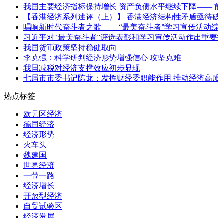
我国主要经济指标保持增长 资产负债水平继续下降—— 前
【香港经济系列述评（上）】 香港经济结构性矛盾亟待
唱响新时代奋斗者之歌 ——“最美奋斗者”学习宣传活动
习近平对“最美奋斗者”评选表彰和学习宣传活动作出重
我国货币政策坚持稳健取向
李克强：科学研判经济形势增强信心 攻坚克难
我国减税对经济支撑效应初步显现
七届市市委书记陈龙：发挥财经委职能作用 推动经济高
热点标签
欧元区经济
德国经济
经济形势
火车头
魏建国
世界经济
一带一路
经济增长
开放型经济
自贸试验区
经济发展