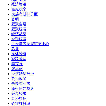
经济增速
轻减税率
大连市甘井子区
张明
宏观金融
宏观经济
经济趋势
全球经济
广发证券发展研究中心
陈龙
实体经济
减税降费
李克强
张高丽
经济转型升级
货币政策
最美奋斗者
新中国70华诞
香港经济
经济指标
企业杠杆率