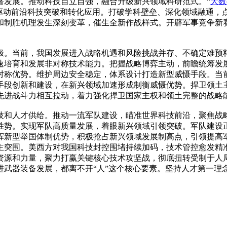
署发展。推动科技自立自强，融合升级新兴领域科研范式。“
大数
度驱动前沿科技突破和转化应用。打破学科壁垒、深化领域融通，
和制胜机理发生深刻变革，催生全新作战样式。开辟军事竞争新
极。当前，我国发展进入战略机遇和风险挑战并存、不确定难预
速培育和发展非对称技术能力。把握战略博弈主动，前瞻统筹发
对称优势。维护周边安全稳定，体系设计打造新型威慑手段。当
手段创新和建设，在新兴领域加速形成制衡威慑优势。捍卫领土
先进战斗力相互拉动，着力强化捍卫国家主权和领土完整的战略
技和人才供给。推动一流军队建设，瞄准世界科技前沿，聚焦战
胜势。实现军队高质量发展，着眼新兴领域引领突破。军队建设
挥新型举国体制优势，积极抢占新兴领域发展制高点，引领提高
突围。美西方对我国科技封控围堵持续加码，技术管控愈发精准，
资源和力量，聚力打赢关键核心技术攻坚战，彻底扭转受制于人
进武器装备发展，都离不开“人”这个核心要素。坚持人才第一理