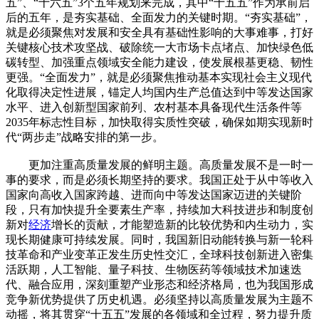
五”、“十六五”3个五年规划来完成，其中“十五五”作为承前启
后的五年，是夯实基础、全面发力的关键时期。“夯实基础”，
就是必须聚焦对发展和安全具有基础性影响的大事难事，打好
关键核心技术攻坚战、破除统一大市场卡点堵点、加快绿色低
碳转型、加强重点领域安全能力建设，使发展根基更稳、韧性
更强。“全面发力”，就是必须聚焦推动基本实现社会主义现代
化取得决定性进展，锚定人均国内生产总值达到中等发达国家
水平、进入创新型国家前列、农村基本具备现代生活条件等
2035年标志性目标，加快取得实质性突破，确保如期实现新时
代“两步走”战略安排的第一步。
更加注重高质量发展的鲜明主题。高质量发展不是一时一
事的要求，而是必须长期坚持的要求。我国正处于从中等收入
国家向高收入国家跨越、进而向中等发达国家迈进的关键阶
段，只有加快提升全要素生产率，持续加大科技进步和制度创
新对
经济
增长的贡献，才能塑造新的比较优势和内生动力，实
现长期健康可持续发展。同时，我国新旧动能转换与新一轮科
技革命和产业变革正发生历史性交汇，全球科技创新进入密集
活跃期，人工智能、量子科技、生物医药等领域技术加速迭
代、融合应用，深刻重塑产业形态和经济格局，也为我国形成
竞争新优势提供了历史机遇。必须坚持以高质量发展为主题不
动摇，将其贯穿“十五五”发展的各领域和全过程，努力提升质