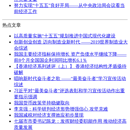
努力实现“十五五”良好开局——从中央政治局会议看当
前经济工作
热点文章
以高质量实施“十五五”规划推进中国式现代化建设
创新创业创造 迈向制造业新时代 ——2019世界制造业大
会综述
我国主要经济指标保持增长 资产负债水平继续下降——
前8个月全国国企利润同比增长6.1％
【香港经济系列述评（上）】 香港经济结构性矛盾亟待
破解
唱响新时代奋斗者之歌 ——“最美奋斗者”学习宣传活动
综述
习近平对“最美奋斗者”评选表彰和学习宣传活动作出重
要指示强调
我国货币政策坚持稳健取向
李克强：科学研判经济形势增强信心 攻坚克难
我国减税对经济支撑效应初步显现
七届市市委书记陈龙：发挥财经委职能作用 推动经济高
质量发展