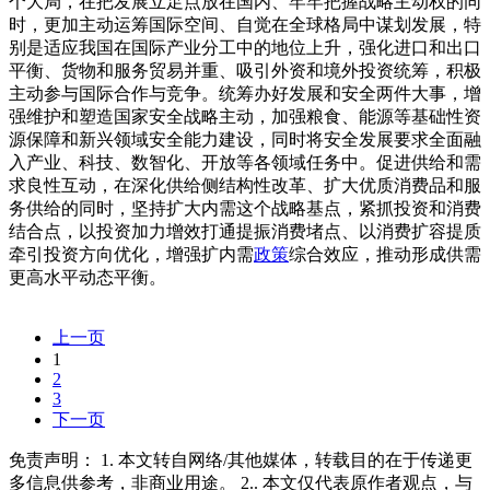
个大局，在把发展立足点放在国内、牢牢把握战略主动权的同
时，更加主动运筹国际空间、自觉在全球格局中谋划发展，特
别是适应我国在国际产业分工中的地位上升，强化进口和出口
平衡、货物和服务贸易并重、吸引外资和境外投资统筹，积极
主动参与国际合作与竞争。统筹办好发展和安全两件大事，增
强维护和塑造国家安全战略主动，加强粮食、能源等基础性资
源保障和新兴领域安全能力建设，同时将安全发展要求全面融
入产业、科技、数智化、开放等各领域任务中。促进供给和需
求良性互动，在深化供给侧结构性改革、扩大优质消费品和服
务供给的同时，坚持扩大内需这个战略基点，紧抓投资和消费
结合点，以投资加力增效打通提振消费堵点、以消费扩容提质
牵引投资方向优化，增强扩内需
政策
综合效应，推动形成供需
更高水平动态平衡。
上一页
1
2
3
下一页
免责声明： 1. 本文转自网络/其他媒体，转载目的在于传递更
多信息供参考，非商业用途。 2.. 本文仅代表原作者观点，与