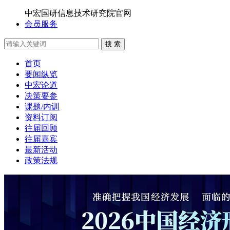
中宏国研信息技术研究院官网
会员服务
搜 索
首页
要闻纵览
中宏论道
决策要参
课题/内训
资料订阅
往届回顾
往届嘉宾
最新活动
政策法规