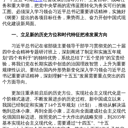
务和重大举措，把党中央擘画的宏伟蓝图转化为务实可行的施
工图。必须深入学习领会习近平总书记重要讲话精神，实施好
《纲要》提出的各项目标任务，乘势而上、奋力开创中国式现
代化建设新局面。
一、立足新的历史方位和时代特征把准发展方向
习近平总书记在省部级主要领导干部学习贯彻党的二十届
四中全会精神专题研讨班上，深刻阐述了制定和实施五年规
划“四个有利于”的独特优势，系统总结了“五个坚持”的宝贵经
验，将我们党在长期实践中创造的治国理政智慧，上升为重要
规律性认识。要结合国内外形势新变化深入学习领会习近平总
书记重要讲话精神，深刻理解“十五五”发展需要重点突出的四
个方面导向。
更加注重承前启后的历史方位。实现社会主义现代化是一
个阶梯式递进、不断发展进步的历史过程。新中国成立以来，
我国已经制定和实施了14个五年规划（计划），推动从解决温
饱到总体小康、再到全面小康，正在向全面建成社会主义现代
化强国目标迈进。按照党的二十大作出的战略安排，到2035年
基本实现社会主义现代化，需要通过“十四五”、“十五