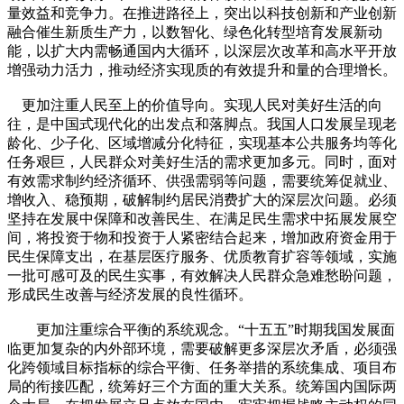
量效益和竞争力。在推进路径上，突出以科技创新和产业创新
融合催生新质生产力，以数智化、绿色化转型培育发展新动
能，以扩大内需畅通国内大循环，以深层次改革和高水平开放
增强动力活力，推动经济实现质的有效提升和量的合理增长。
更加注重人民至上的价值导向。实现人民对美好生活的向
往，是中国式现代化的出发点和落脚点。我国人口发展呈现老
龄化、少子化、区域增减分化特征，实现基本公共服务均等化
任务艰巨，人民群众对美好生活的需求更加多元。同时，面对
有效需求制约经济循环、供强需弱等问题，需要统筹促就业、
增收入、稳预期，破解制约居民消费扩大的深层次问题。必须
坚持在发展中保障和改善民生、在满足民生需求中拓展发展空
间，将投资于物和投资于人紧密结合起来，增加政府资金用于
民生保障支出，在基层医疗服务、优质教育扩容等领域，实施
一批可感可及的民生实事，有效解决人民群众急难愁盼问题，
形成民生改善与经济发展的良性循环。
更加注重综合平衡的系统观念。“十五五”时期我国发展面
临更加复杂的内外部环境，需要破解更多深层次矛盾，必须强
化跨领域目标指标的综合平衡、任务举措的系统集成、项目布
局的衔接匹配，统筹好三个方面的重大关系。统筹国内国际两