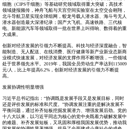
细胞（CIPS干细胞）等基础研究领域取得重大突破；高技术
领域捷报频传，神舟飞船与天宫空间实验室在太空交会翱翔，
北斗导航卫星实现全球组网，蛟龙号载人潜水器、海斗号无人
潜水器创造最大深潜纪录；国产大飞机、高速铁路、三代核
电、新能源汽车等领域取得一批在世界上叫得响、数得着的重
大成果。
创新对经济发展的引领力不断提高。科技与经济深度融合，智
能制造、无人配送、在线消费、医疗健康等新产业新业态新商
业模式快速发展，对经济发展的支撑作用不断增强，一些领域
处于世界领先水平。2019年，我国全员劳动生产率达到115009
元/人，比上年提高6.2%，创新对经济发展的引领力不断提
高。
发展协调性明显增强
习近平总书记指出：“协调既是发展手段又是发展目标，同时
还是评价发展的标准和尺度。”协调发展注重的是解决发展不
平衡问题，通过补齐短板挖掘发展潜力、增强发展后劲。党的
十八大以来，以习近平同志为核心的党中央既着力破解发展中
的难题、补齐发展短板，又巩固和厚植我国发展优势，推动我
国发展的协调性显著增强，提升了全面建成小康社会的成色。