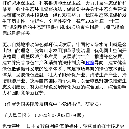
打好碧水保卫战，扎实推进净土保卫战。大力开展生态保护和
修复，强化生态环境督察执法，保证党中央关于生态文明建设
决策部署落地生根见效。经过艰苦努力，我国生态环境保护发
生了历史性、转折性、全局性变化。截至2019年底，“十三
五”规划明确的生态环境保护领域9项约束性指标，7项已提前
完成目标任务。
更加自觉地推动绿色循环低碳发展。牢固树立绿水青山就是金
山银山的理念，统筹山水林田湖草系统治理，优化国土空间开
发格局，调整区域产业布局，发展清洁生产，推进绿色发展。
建立并完善绿色生产和消费的法律制度和
政策
导向，建立健全
绿色低碳循环发展的经济体系，构建市场导向的绿色技术创新
体系，发展绿色金融，壮大节能环保产业、清洁生产产业、清
洁能源产业。统筹国内国际两个大局，以全球视野加快推进生
态文明建设，努力把绿色发展转化为新的综合国力、综合影响
力和国际竞争新优势。
（作者为国务院发展研究中心党组书记、研究员）
《 人民日报 》（ 2020年07月02日 09 版）
免责声明： 1. 本文转自网络/其他媒体，转载目的在于传递更