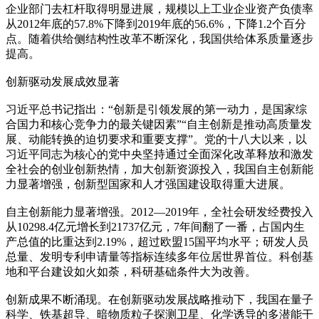
企业部门去杠杆取得明显进展，规模以上工业企业资产负债率
从2012年底的57.8%下降到2019年底的56.6%，下降1.2个百分
点。随着供给侧结构性改革不断深化，我国供给体系质量逐步
提高。
创新驱动发展成效显著
习近平总书记指出：“创新是引领发展的第一动力，是国家综
合国力和核心竞争力的最关键因素”“自主创新是推动高质量发
展、动能转换的迫切要求和重要支撑”。党的十八大以来，以
习近平同志为核心的党中央坚持通过全面深化改革释放和激发
全社会的创业创新热情，加大创新资源投入，我国自主创新能
力显著增强，创新型国家和人才强国建设取得重大进展。
自主创新能力显著增强。2012—2019年，全社会研发经费投入
从10298.4亿元增长到21737亿元，7年间翻了一番，占国内生
产总值的比重达到2.19%，超过欧盟15国平均水平；研发人员
总量、发明专利申请量等指标连续多年位居世界首位。科创基
地和平台建设如火如荼，科研基础条件大为改善。
创新成果不断涌现。在创新驱动发展战略推动下，我国在量子
科学、铁基超导、暗物质粒子探测卫星、化学诱导的多潜能干