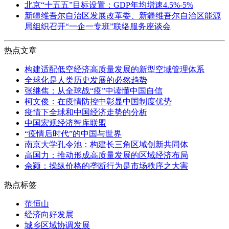
北京“十五五”目标设置：GDP年均增速4.5%-5%
新疆维吾尔自治区发展改革委、新疆维吾尔自治区能源
局组织召开“一企一专班”联络服务座谈会
热点文章
构建适配低空经济高质量发展的新型空域管理体系
全球化是人类历史发展的必然趋势
张继焦：从全球战“疫”中读懂中国自信
柯文俊：在疫情防控中彰显中国制度优势
疫情下全球和中国经济走势的分析
中国宏观经济智库联盟
“疫情后时代”的中国与世界
南京大学孔令池：构建长三角区域创新共同体
高国力：推动形成高质量发展的区域经济布局
佘颖：操纵价格的垄断行为是市场秩序之大害
热点标签
范恒山
经济向好发展
城乡区域协调发展