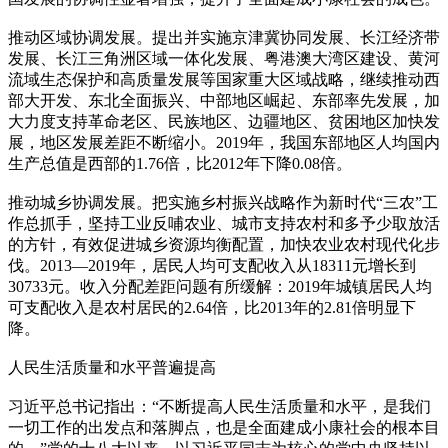
推动区域协调发展。提出并实施京津冀协同发展、长江经济带
发展、长江三角洲区域一体化发展、粤港澳大湾区建设、黄河
流域生态保护和高质量发展等国家重大区域战略，继续推动西
部大开发、东北全面振兴、中部地区崛起、东部率先发展，加
大力度支持革命老区、民族地区、边疆地区、贫困地区加快发
展，地区发展差距不断缩小。2019年，我国东部地区人均国内
生产总值是西部的1.76倍，比2012年下降0.08倍。
推动城乡协调发展。把实施乡村振兴战略作为新时代“三农”工
作总抓手，坚持工业反哺农业、城市支持农村和多予少取放活
的方针，有效促进城乡资源均衡配置，加快农业农村现代化步
伐。2013—2019年，居民人均可支配收入从18311元增长到
30733元。收入分配差距问题有所缓解：2019年城镇居民人均
可支配收入是农村居民的2.64倍，比2013年的2.81倍明显下
降。
人民生活质量和水平普遍提高
习近平总书记指出：“不断提高人民生活质量和水平，是我们
一切工作的出发点和落脚点，也是全面建成小康社会的根本目