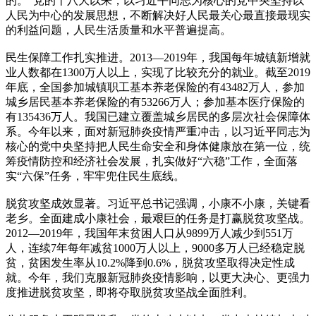
的。”党的十八大以来，以习近平同志为核心的党中央坚持以
人民为中心的发展思想，不断解决好人民最关心最直接最现实
的利益问题，人民生活质量和水平普遍提高。
民生保障工作扎实推进。2013—2019年，我国每年城镇新增就
业人数都在1300万人以上，实现了比较充分的就业。截至2019
年底，全国参加城镇职工基本养老保险的有43482万人，参加
城乡居民基本养老保险的有53266万人；参加基本医疗保险的
有135436万人。我国已建立覆盖城乡居民的多层次社会保障体
系。今年以来，面对新冠肺炎疫情严重冲击，以习近平同志为
核心的党中央坚持把人民生命安全和身体健康放在第一位，统
筹疫情防控和经济社会发展，扎实做好“六稳”工作，全面落
实“六保”任务，牢牢兜住民生底线。
脱贫攻坚成效显著。习近平总书记强调，小康不小康，关键看
老乡。全面建成小康社会，最艰巨的任务是打赢脱贫攻坚战。
2012—2019年，我国年末贫困人口从9899万人减少到551万
人，连续7年每年减贫1000万人以上，9000多万人已经稳定脱
贫，贫困发生率从10.2%降到0.6%，脱贫攻坚取得决定性成
就。今年，我们克服新冠肺炎疫情影响，以更大决心、更强力
度推进脱贫攻坚，即将夺取脱贫攻坚战全面胜利。