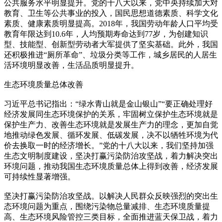
公共服务水平明显提升。党的十八大以来，党中央持续加大对
教育、卫生等公共事业的投入，国民思想道德素质、科学文化
素质、健康素质明显提高。2018年，我国劳动年龄人口平均受
教育年限达到10.6年，人均预期寿命达到77岁，为创建知识
型、技能型、创新型劳动者大军提供了坚实基础。此外，我国
还积极推进“厕所革命”、垃圾分类等工作，城乡居民的人居生
活环境明显改善，生活品质明显提升。
生态环境质量总体改善
习近平总书记指出：“绿水青山就是金山银山”“要正确处理好
经济发展同生态环境保护的关系，牢固树立保护生态环境就是
保护生产力、改善生态环境就是发展生产力的理念，更加自觉
地推动绿色发展、循环发展、低碳发展，决不以牺牲环境为代
价去换取一时的经济增长。”党的十八大以来，我们坚持加强
生态文明制度建设，坚决打赢污染防治攻坚战，着力解决突出
环境问题，推动我国生态环境质量总体上得到改善，经济发展
可持续性显著增强。
坚决打赢污染防治攻坚战。以解决人民群众反映强烈的突出生
态环境问题为重点，围绕污染物总量减排、生态环境质量提
高、生态环境风险管控三类目标，全面推进蓝天保卫战，着力