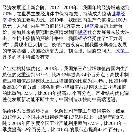
经济发展迈上新台阶。2012—2019年，我国年均经济增速达到
7.0%，在世界主要经济体中保持领先，持续成为拉动
世界经
济
增长的主要动力源。2019年，我国国内生产总值接近100万
亿元，人均国内生产总值超过1万美元，
经济
发展迈上新台
阶。突如其来的新冠肺炎疫情对我国
经济
社会发展带来较大冲
击。在抗击疫情的严峻斗争中，我国经济经受住了“压力测
试”，展现出巨大韧性。疫情冲击没有动摇我国长期稳定发展
的坚实基础，我国经济潜力足、韧性强、回旋空间大、
政策
工
具多的基本特点没有变。
产业结构持续优化。2019年，我国第三产业增加值占国内生产
总值的比重达到53.9%，比2012年提高8.4个百分点；高技术制
造业增加值占规模以上工业增加值的比重为14.4%，比2014年
提高3.8个百分点；装备制造业增加值占规模以上工业增加值
的比重为32.5%，比2014年提高2.1个百分点。产业结构优化调
整使发展新动能不断壮大，中国制造加快向中高端迈进。
供给体系质量逐步提高。化解过剩产能工作取得实效：截至
2017年末，全国共退出钢铁产能1.7亿吨以上、煤炭产能8亿
吨；2019年四季度全国工业产能利用率为77.5%，比2013年一
季度提高2.2个百分点，比2016年的最低点提高4.6个百分点。