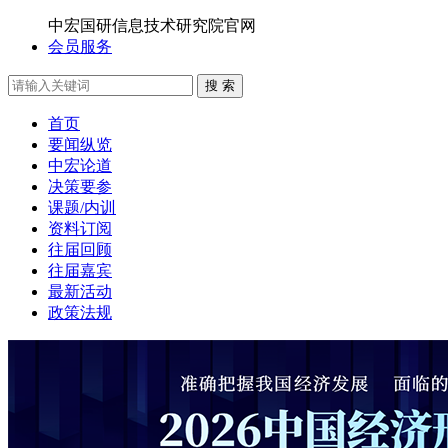
中宏国研信息技术研究院官网
会员服务
搜 索
首页
要闻纵览
中宏论道
决策要参
课题/内训
资料订阅
往届回顾
往届嘉宾
最新活动
政策法规