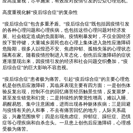
应高度重视，尽早施策，有效应对疫情引发的公众心理危机。
高度重视化解“疫后综合症”的复杂性
“疫后综合症”包含多重矛盾。“疫后综合症”既包括因疫情引发
的各种心理问题和心理疾病，也包括这些心理问题对经济发
展、社会稳定造成的负面影响。疫情刚暴发时，不仅全国经济
按下暂停键，大量城乡居民也在心理上集体进入急性应激障碍
危险期，很多人以惶恐不安、焦虑抑郁、孤独失落的心理状态
隔离在家。随着疫情控制进入常态化，创伤后应激障碍的症状
逐渐显现出来，因疫情引发的经济和社会问题交织叠加，“疫
后综合症”的巨大影响不容忽视。
“疫后综合症”患者极为痛苦。引起“疫后综合症”的主要心理危
机是创伤后应激障碍，其临床表现主要有四方面：一是创伤体
验反复出现，控制不住的回忆痛苦经历触景生情，反复噩梦，
甚至发生错觉和幻觉；二是持续性的警觉性增高，难以入睡、
易醒易怒、集中注意困难，进而出现各种躯体疾病；三是回避
与疫情有关的人和事，不去有痛苦回忆的地方，人际关系疏
远，兴趣范围狭窄；四是出现焦虑症、抑郁症、躁狂症、恐惧
症等心理疾病和自杀念头。一旦患上创伤后应激障碍，心理感
受极为痛苦。