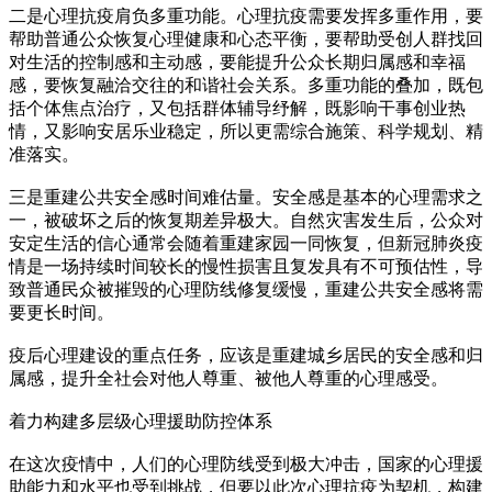
二是心理抗疫肩负多重功能。心理抗疫需要发挥多重作用，要
帮助普通公众恢复心理健康和心态平衡，要帮助受创人群找回
对生活的控制感和主动感，要能提升公众长期归属感和幸福
感，要恢复融洽交往的和谐社会关系。多重功能的叠加，既包
括个体焦点治疗，又包括群体辅导纾解，既影响干事创业热
情，又影响安居乐业稳定，所以更需综合施策、科学规划、精
准落实。
三是重建公共安全感时间难估量。安全感是基本的心理需求之
一，被破坏之后的恢复期差异极大。自然灾害发生后，公众对
安定生活的信心通常会随着重建家园一同恢复，但新冠肺炎疫
情是一场持续时间较长的慢性损害且复发具有不可预估性，导
致普通民众被摧毁的心理防线修复缓慢，重建公共安全感将需
要更长时间。
疫后心理建设的重点任务，应该是重建城乡居民的安全感和归
属感，提升全社会对他人尊重、被他人尊重的心理感受。
着力构建多层级心理援助防控体系
在这次疫情中，人们的心理防线受到极大冲击，国家的心理援
助能力和水平也受到挑战，但要以此次心理抗疫为契机，构建