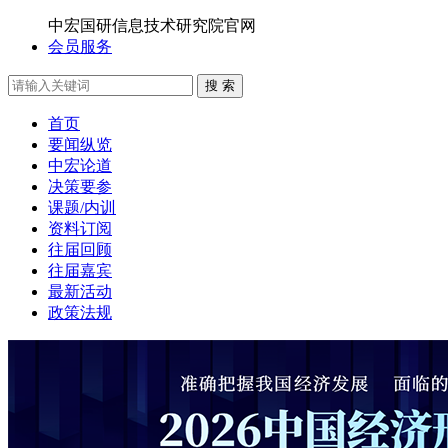
中宏国研信息技术研究院官网
会员服务
搜 索
首页
要闻纵览
中宏论道
决策要参
课题/内训
资料订阅
往届回顾
往届嘉宾
最新活动
政策法规