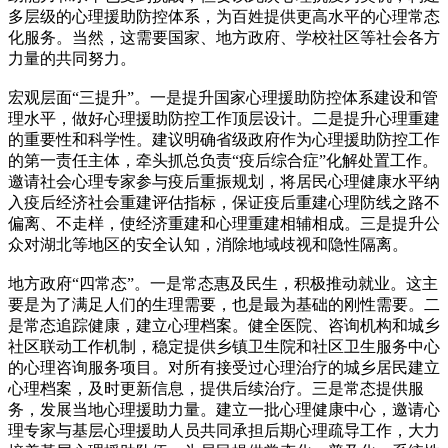
多层级的心理援助防控体系，为百姓提供更高水平的心理常态
化服务。当然，这需要国家、地方政府、学校社区等社会各方
力量的共同努力。
宏观层面“三提升”。一是提升国家心理援助防控体系建设和管
理水平，做好心理援助防控工作顶层设计。二是提升心理重建
的重要性和科学性。建议明确省级政府作为心理援助防控工作
的第一责任主体，牵头抓总负责“疫后综合症”化解处置工作。
邀请社会心理专家参与疫后重振规划，将居民心理健康水平纳
入疫后经济社会重建评估指标，保证疫后重建心理防线之路不
偏离、不走样，使经济重建和心理重建相辅相成。三是提升公
众对湖北等地区的安全认知，消除地域歧视和隐性隔离。
地方政府“四常态”。一是常态惠及民生，积极推动就业。这主
要是为了满足人们的生理需要，也是最为基础的刚性需要。二
是常态追踪健康，建立心理档案。健全医院、咨询机构和城乡
社区联动工作机制，稳定提供乡镇卫生院和社区卫生服务中心
的心理咨询服务项目。对所有接受过心理治疗的城乡居民建立
心理档案，及时更新信息，提供后续治疗。三是常态提供服
务，发展当地心理援助力量。建立一批心理健康中心，邀请心
理专家与基层心理援助人员共同承担后期心理疏导工作，大力