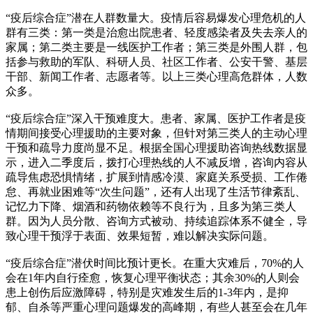
“疫后综合症”潜在人群数量大。疫情后容易爆发心理危机的人
群有三类：第一类是治愈出院患者、轻度感染者及失去亲人的
家属；第二类主要是一线医护工作者；第三类是外围人群，包
括参与救助的军队、科研人员、社区工作者、公安干警、基层
干部、新闻工作者、志愿者等。以上三类心理高危群体，人数
众多。
“疫后综合症”深入干预难度大。患者、家属、医护工作者是疫
情期间接受心理援助的主要对象，但针对第三类人的主动心理
干预和疏导力度尚显不足。根据全国心理援助咨询热线数据显
示，进入二季度后，拨打心理热线的人不减反增，咨询内容从
疏导焦虑恐惧情绪，扩展到情感冷漠、家庭关系受损、工作倦
怠、再就业困难等“次生问题”，还有人出现了生活节律紊乱、
记忆力下降、烟酒和药物依赖等不良行为，且多为第三类人
群。因为人员分散、咨询方式被动、持续追踪体系不健全，导
致心理干预浮于表面、效果短暂，难以解决实际问题。
“疫后综合症”潜伏时间比预计更长。在重大灾难后，70%的人
会在1年内自行痊愈，恢复心理平衡状态；其余30%的人则会
患上创伤后应激障碍，特别是灾难发生后的1-3年内，是抑
郁、自杀等严重心理问题爆发的高峰期，有些人甚至会在几年