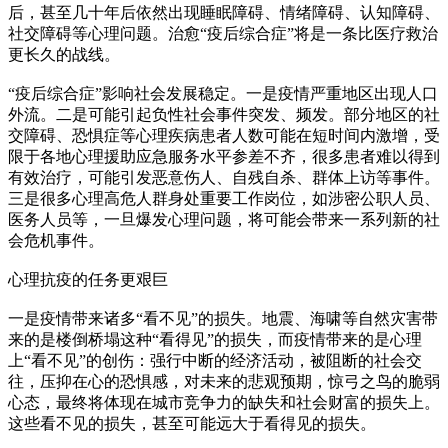
后，甚至几十年后依然出现睡眠障碍、情绪障碍、认知障碍、
社交障碍等心理问题。治愈“疫后综合症”将是一条比医疗救治
更长久的战线。
“疫后综合症”影响社会发展稳定。一是疫情严重地区出现人口
外流。二是可能引起负性社会事件突发、频发。部分地区的社
交障碍、恐惧症等心理疾病患者人数可能在短时间内激增，受
限于各地心理援助应急服务水平参差不齐，很多患者难以得到
有效治疗，可能引发恶意伤人、自残自杀、群体上访等事件。
三是很多心理高危人群身处重要工作岗位，如涉密公职人员、
医务人员等，一旦爆发心理问题，将可能会带来一系列新的社
会危机事件。
心理抗疫的任务更艰巨
一是疫情带来诸多“看不见”的损失。地震、海啸等自然灾害带
来的是楼倒桥塌这种“看得见”的损失，而疫情带来的是心理
上“看不见”的创伤：强行中断的经济活动，被阻断的社会交
往，压抑在心的恐惧感，对未来的悲观预期，惊弓之鸟的脆弱
心态，最终将体现在城市竞争力的缺失和社会财富的损失上。
这些看不见的损失，甚至可能远大于看得见的损失。