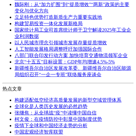
魏际刚：从“加力扩围”到“提质增效”“两新”政策的主要
变化与优化方向
立足特色优势打造新质生产力重要实践地
构建贸易投资一体化发展新格局
国家统计局工业司首席统计师于卫宁解读2025年工业企
业利润数据
以人民城市理念引领城市发展存量提质增效
人工智能发展格局调整呼吁加强国际合作
八部门联合印发行动方案 加快培育交通物流领军企业
北京“十五五”目标设置：GDP年均增速4.5%-5%
新疆维吾尔自治区发展改革委、新疆维吾尔自治区能源
局组织召开“一企一专班”联络服务座谈会
热点文章
构建适配低空经济高质量发展的新型空域管理体系
全球化是人类历史发展的必然趋势
张继焦：从全球战“疫”中读懂中国自信
柯文俊：在疫情防控中彰显中国制度优势
疫情下全球和中国经济走势的分析
中国宏观经济智库联盟