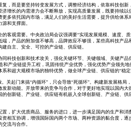
复，而是要坚持转变发展方式，调整经济结构，依靠科技创新，
经济增长的内需潜力会不断释放，实现高质量发展，既要持续以
费更多依托国内市场，满足人们的美好生活需要，提升供给体系
力源和支撑面。
客观需要。中央政治局会议强调要“实现发展规模、速度、质
低端，产品的附加值不够高，品牌效应不够强，某些高科技产品和
构建自主、安全、可控的产业链、供应链。
科技创新和技术攻关，强化关键环节、关键领域、关键产品保
础再造和产业链提升工程，巩固传统产业优势，强化优势产业领先
系和超大规模市场的独特优势，做全球产业链、供应链的“稳定
。关起门来搞“内循环”，只会导致“死循环”。构建新发展格局
激发新动能。开放带来的竞争与合作，对于更好地实现以国内大
国的创新链、产业链、供应链有机嵌入全球创新链、产业链、供
置，扩大优质商品、服务的进口，进一步满足国内的生产和消费
投资相互协调，增强国际国内两个市场、两种资源的黏合度，逐
的交流与合作。