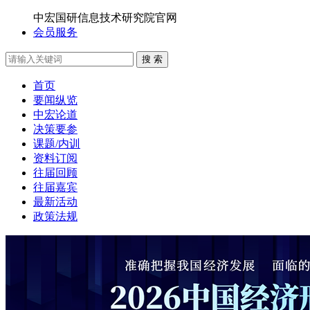
中宏国研信息技术研究院官网
会员服务
搜 索
首页
要闻纵览
中宏论道
决策要参
课题/内训
资料订阅
往届回顾
往届嘉宾
最新活动
政策法规