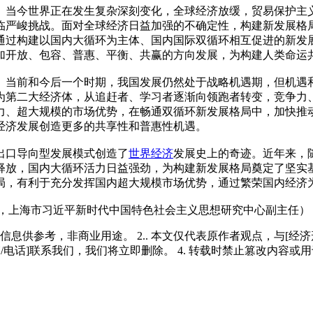
当今世界正在发生复杂深刻变化，全球经济放缓，贸易保护主义
临严峻挑战。面对全球经济日益加强的不确定性，构建新发展格
通过构建以国内大循环为主体、国内国际双循环相互促进的新发
加开放、包容、普惠、平衡、共赢的方向发展，为构建人类命运
当前和今后一个时期，我国发展仍然处于战略机遇期，但机遇和
为第二大经济体，从追赶者、学习者逐渐向领跑者转变，竞争力
力、超大规模的市场优势，在畅通双循环新发展格局中，加快推
经济发展创造更多的共享性和普惠性机遇。
口导向型发展模式创造了
世界经济
发展史上的奇迹。近年来，
放，国内大循环活力日益强劲，为构建新发展格局奠定了坚实基
局，有利于充分发挥国内超大规模市场优势，通过繁荣国内经济
上海市习近平新时代中国特色社会主义思想研究中心副主任）
多信息供参考，非商业用途。 2.. 本文仅代表原作者观点，与[
/电话]联系我们，我们将立即删除。 4. 转载时禁止篡改内容或