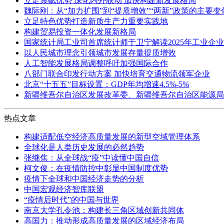
立足禀赋优势 深化内外联动 加快构建新发展格局
魏际刚：从“加力扩围”到“提质增效”“两新”政策的主要
立足特色优势打造新质生产力重要实践地
构建贸易投资一体化发展新格局
国家统计局工业司首席统计师于卫宁解读2025年工业企
以人民城市理念引领城市发展存量提质增效
人工智能发展格局调整呼吁加强国际合作
八部门联合印发行动方案 加快培育交通物流领军企业
北京“十五五”目标设置：GDP年均增速4.5%-5%
新疆维吾尔自治区发展改革委、新疆维吾尔自治区能源局
热点文章
构建适配低空经济高质量发展的新型空域管理体系
全球化是人类历史发展的必然趋势
张继焦：从全球战“疫”中读懂中国自信
柯文俊：在疫情防控中彰显中国制度优势
疫情下全球和中国经济走势的分析
中国宏观经济智库联盟
“疫情后时代”的中国与世界
南京大学孔令池：构建长三角区域创新共同体
高国力：推动形成高质量发展的区域经济布局