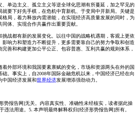
、单边主义、孤立主义等逆全球化思潮有所蔓延，加之罕见的
局就要下好先手棋，在危机中育新机、于变局中开新局。关键是
展格局，着力释放内需潜能，在实现经济高质量发展的同时，为
共同体、实现合作共赢作出重要贡献。
挑战都有新的发展变化。以往中国的战略机遇期，客观上更依
、影响力和塑造力不断提升，更多需要靠自己的努力争取和创造
动完善和构建更加公平公正、包容普惠、互利共赢的规则体系，
随着外部环境和我国要素禀赋的变化，市场和资源两头在外的国
础。事实上，自2008年国际金融危机以来，中国经济已经在向
为中国经济发展和
世界经济
发展增添强劲动力。
经济形势报告网]无关。内容真实性、准确性未经核实，读者据此操
用于违法用途。5. 本声明最终解释权归[经济形势报告网]所有。