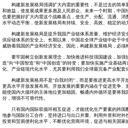
构建新发展格局强调扩大内需的重要性，不是过去的简单重
和效益，使发展成果更多惠及人民群众。未来一个时期，中国
也要把握好扩大内需这个战略基点，使生产、分配、流通、消
水平动态平衡，使新发展格局有持续、安全、高效、稳定的动
构建新发展格局是提升我国产业链体系质量、维护经济安全的
供应链体系的安全上。长期以来，中国在全球产业链中处于中
威胁着我国的产业和经济安全。因此，构建新发展格局，必须
要牢固树立创新发展理念，加快推进科技强国建设，加强协同
造”向“中国智造”和“中国创造”的转变；要加快实施产业基
化、产业链现代化水平，尤其要利用我们全球最完备产业配套体
构建新发展格局不是“自我封闭”，而是要推进更高水平开放
更高水平开放发展布局。开放发展的重要内涵在于促进竞争、
能使国内大循环的主体地位更加稳固。畅通内外循环是要将我
分，增强不可替代性。
只有国内国际双循环相互促进，才能优化生产要素的跨国配
地参与国际分工合作，坚持进口与出口并重、利用外资和对外
投资和贸易便利化水平，不断优化营商环境，促进与相关国家