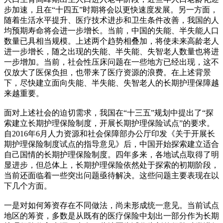
步加速，且在“十四五”时期将会以更快速度发展。另一方面，
随着生活水平提升、医疗技术进步和卫生条件改善，我国的人
均预期寿命将会进一步增长。当前，中国的失能、半失能人口
数量已具相当规模。上述两个趋势相叠加，将使未来高龄老人
进一步增长，随之出现的失能、半失能、失智老人数量也将进
一步增加。当前，社会性压床问题在一些地方已经出现，这不
仅放大了医保负担，也带来了医疗资源的浪费。在上述背景
下，尽快建立面向失能、半失能、失智老人的长期护理保障越
来越重要。
面对上述社会的迫切需求，我国在“十三五”规划中提出了“探
索建立长期护理保险制度，开展长期护理保险试点”的要求。
自2016年6月人力资源和社会保障部办公厅印发《关于开展长
期护理保险制度试点的指导意见》后，中国开始探索建立适合
自己国情的长期护理保险制度。四年多来，各地试点取得了明
显进步，但总体上，长期护理保险依然处于探索的初期阶段，
当前还面临着一些突出问题亟待解决。这些问题主要表现在以
下几个方面。
一是对如何筹资存在不同做法，尚未形成统一意见。当前试点
地区的筹资，多数是从既有的医疗保险中划出一部分作为长期