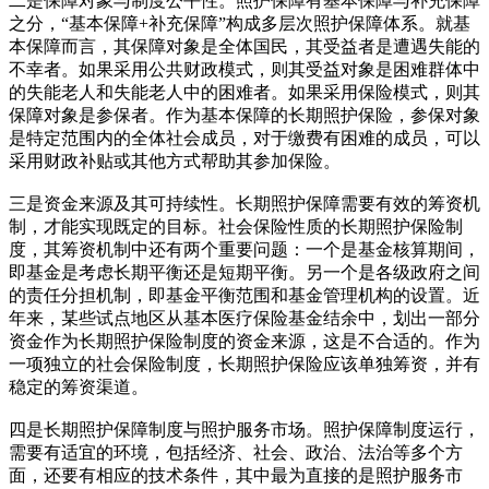
二是保障对象与制度公平性。照护保障有基本保障与补充保障
之分，“基本保障+补充保障”构成多层次照护保障体系。就基
本保障而言，其保障对象是全体国民，其受益者是遭遇失能的
不幸者。如果采用公共财政模式，则其受益对象是困难群体中
的失能老人和失能老人中的困难者。如果采用保险模式，则其
保障对象是参保者。作为基本保障的长期照护保险，参保对象
是特定范围内的全体社会成员，对于缴费有困难的成员，可以
采用财政补贴或其他方式帮助其参加保险。
三是资金来源及其可持续性。长期照护保障需要有效的筹资机
制，才能实现既定的目标。社会保险性质的长期照护保险制
度，其筹资机制中还有两个重要问题：一个是基金核算期间，
即基金是考虑长期平衡还是短期平衡。另一个是各级政府之间
的责任分担机制，即基金平衡范围和基金管理机构的设置。近
年来，某些试点地区从基本医疗保险基金结余中，划出一部分
资金作为长期照护保险制度的资金来源，这是不合适的。作为
一项独立的社会保险制度，长期照护保险应该单独筹资，并有
稳定的筹资渠道。
四是长期照护保障制度与照护服务市场。照护保障制度运行，
需要有适宜的环境，包括经济、社会、政治、法治等多个方
面，还要有相应的技术条件，其中最为直接的是照护服务市