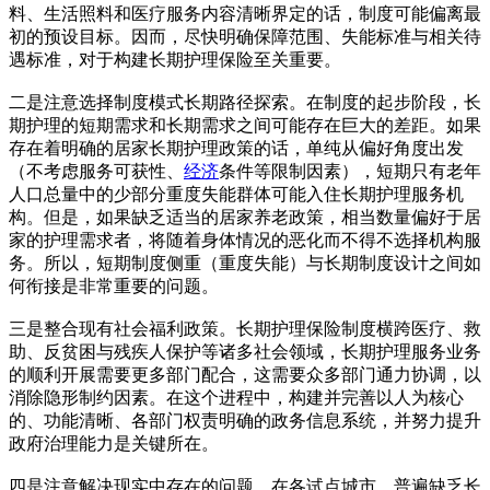
料、生活照料和医疗服务内容清晰界定的话，制度可能偏离最
初的预设目标。因而，尽快明确保障范围、失能标准与相关待
遇标准，对于构建长期护理保险至关重要。
二是注意选择制度模式长期路径探索。在制度的起步阶段，长
期护理的短期需求和长期需求之间可能存在巨大的差距。如果
存在着明确的居家长期护理政策的话，单纯从偏好角度出发
（不考虑服务可获性、
经济
条件等限制因素），短期只有老年
人口总量中的少部分重度失能群体可能入住长期护理服务机
构。但是，如果缺乏适当的居家养老政策，相当数量偏好于居
家的护理需求者，将随着身体情况的恶化而不得不选择机构服
务。所以，短期制度侧重（重度失能）与长期制度设计之间如
何衔接是非常重要的问题。
三是整合现有社会福利政策。长期护理保险制度横跨医疗、救
助、反贫困与残疾人保护等诸多社会领域，长期护理服务业务
的顺利开展需要更多部门配合，这需要众多部门通力协调，以
消除隐形制约因素。在这个进程中，构建并完善以人为核心
的、功能清晰、各部门权责明确的政务信息系统，并努力提升
政府治理能力是关键所在。
四是注意解决现实中存在的问题。在各试点城市，普遍缺乏长