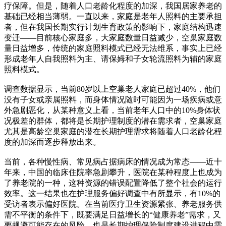
疗保障。但是，随着人口老龄化程度的加深，我国居家养老的
基础已经相当薄弱。一直以来，家庭是老年人照料的主要承担
者，但在我国长期实行计划生育政策的影响下，家庭结构迅速
变迁——目前核心家庭多，大家庭数量日益减少，空巢家庭数
量日益增多，传统的家庭照料模式已经无法维系，事实上已经
形成老年人自我照料为主、请保姆和子女轮流照料为辅的家庭
照料模式。
调查数据显示，当前80岁以上空巢老人家庭已超过40%，他们
没有子女或亲属照料，而身体情况随时可能因为一场疾病或意
外急剧恶化，从某种意义上看，当前老年人口中的10%身体状
况极差的群体，都将是长期护理制度的潜在需求者，空巢家庭
尤其是高龄空巢家庭的潜在长期护理需求将随着人口老龄化程
度的加深而逐步释放出来。
当前，各种慢性病、常见病占据病床的情况成为常态——近十
年来，中国的临床住院率急剧攀升，医院在某种程度上也成为
了养老院的一种，这种资源的错误配置降低了整个社会的运行
效率。这一结果也在护理服务偏好调查中有所显示，有10%的
受访者表示偏好医院。在当前医疗卫生资源紧张、养老服务供
需不平衡的条件下，既要满足日益增长的“健康养老”需求，又
要规避可能存在的风险，也是长期护理保险制度建设进程中需