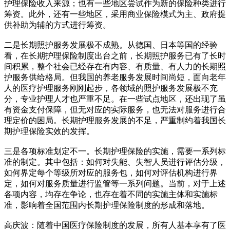
护理保险收入来源；也有一些地区尝试作为新的保险种类进行
筹资。此外，还有一些地区，采用商业保险模式为主、政府提
供补助为辅的方式进行筹资。
二是长期照护服务发展极不成熟。从德国、日本等国的经验
看，在长期护理保险制度出台之前，长期照护服务已有了长时
间积累，整个社会已经存在有内容、有质量、有人力的长期照
护服务供给格局。但我国的养老服务发展时间尚短，面向老年
人的医疗护理服务刚刚起步，各领域的照护服务发展极不充
分，专业护理人才也严重不足。在一些试点地区，还出现了虽
有资金支付保障，但无对应的实际服务，也无法对服务进行合
理定价的困局。长期护理服务发展的不足，严重制约着我国长
期护理保险实效的发挥。
三是各项标准划定不一。长期护理保险的实施，需要一系列标
准的制定。其中包括：如何对失能、失智人员进行评估分级，
如何界定每个等级所对应的服务包，如何对评估机构进行界
定，如何对服务质量进行监管等一系列问题。当前，对于上述
各项内容，均存在争论，也存在着不同的实施主体和实施标
准，影响着全国范围内长期护理保险制度的形成和落地。
高庆波：随着中国医疗保险制度的发展，所有人基本享有了医