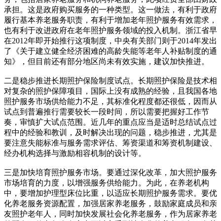
承担。这是政府购买服务的一种类型。这一做法，有利于政府
履行基本养老服务职责，有利于增加老年照护服务有效需求，
也有利于改进政府在老年照护服务领域的投入机制。浙江省早
在2012年即开始推行这项制度，中央有关部门则于2014年发出
了《关于建立健全经济困难的高龄失能等老年人补贴制度的通
知》，但目前还有部分地区尚未有效实施，建议加快推进。
二是稳步推进长期照护保险制度试点。长期照护保险是技术相
对复杂的照护保障项目，国际上没有成熟的经验，且我国各地
照护服务市场供给能力不足，其标准化程度都还很低，因而从
试点到普遍推行需要较长一段时间，所以需要把握好工作节
奏，审慎扩大试点范围。近几年的重点应当是适时总结试点过
程中的经验和教训，及时解决出现的问题，稳步推进，尤其是
要注意失能标准与服务需求评估、筹资渠道和筹资机制建设、
经办机构选择与激励相容机制的设计等。
三是加快培育照护服务市场。要通过深化改革，加大照护服务
市场培育的力度，以增强服务供给能力。为此，在养老机构
中，要增加护理型床位比重，以适应长期照护服务需求。要优
化养老服务资源配置，加强居家养老服务，鼓励家庭成员和亲
友照护老年人，同时加快发展社会化养老服务，作为居家养老