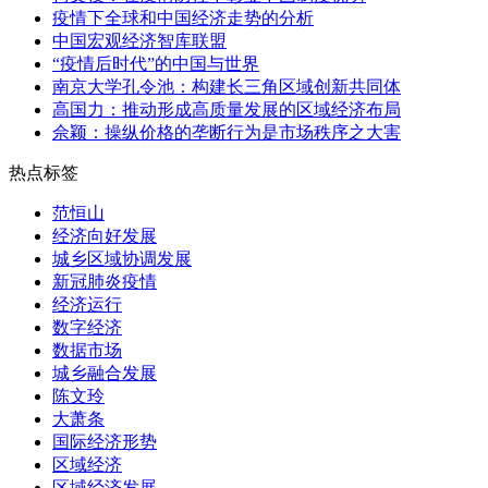
疫情下全球和中国经济走势的分析
中国宏观经济智库联盟
“疫情后时代”的中国与世界
南京大学孔令池：构建长三角区域创新共同体
高国力：推动形成高质量发展的区域经济布局
佘颖：操纵价格的垄断行为是市场秩序之大害
热点标签
范恒山
经济向好发展
城乡区域协调发展
新冠肺炎疫情
经济运行
数字经济
数据市场
城乡融合发展
陈文玲
大萧条
国际经济形势
区域经济
区域经济发展