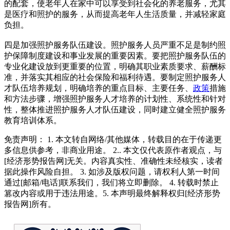
的配套，使老年人在家中可以享受到社会化的养老服务，尤其
是医疗和照护的服务，从而提高老年人生活质量，并减轻家庭
负担。
四是加强照护服务队伍建设。照护服务人员严重不足是制约照
护保障制度建设和事业发展的重要因素。要把照护服务队伍的
专业化建设放到更重要的位置，明确其职业素质要求、薪酬标
准，并落实其相应的社会保险和福利待遇。要制定照护服务人
才队伍培养规划，明确培养的重点目标、主要任务、
政策
措施
和方法步骤，增强照护服务人才培养的计划性、系统性和针对
性，整体推进照护服务人才队伍建设，同时建立健全照护服务
教育培训体系。
免责声明： 1. 本文转自网络/其他媒体，转载目的在于传递更
多信息供参考，非商业用途。 2.. 本文仅代表原作者观点，与
[经济形势报告网]无关。内容真实性、准确性未经核实，读者
据此操作风险自担。 3. 如涉及版权问题，请权利人第一时间
通过[邮箱/电话]联系我们，我们将立即删除。 4. 转载时禁止
篡改内容或用于违法用途。5. 本声明最终解释权归[经济形势
报告网]所有。