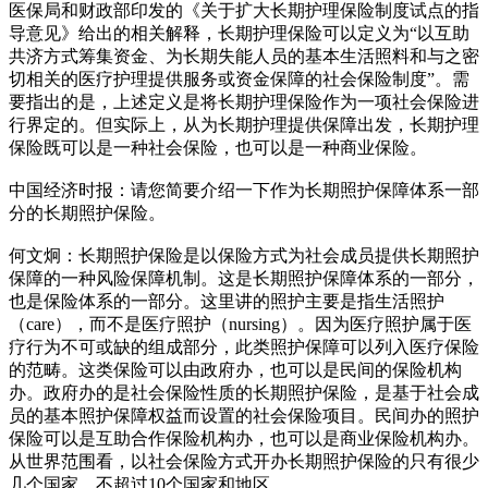
医保局和财政部印发的《关于扩大长期护理保险制度试点的指
导意见》给出的相关解释，长期护理保险可以定义为“以互助
共济方式筹集资金、为长期失能人员的基本生活照料和与之密
切相关的医疗护理提供服务或资金保障的社会保险制度”。需
要指出的是，上述定义是将长期护理保险作为一项社会保险进
行界定的。但实际上，从为长期护理提供保障出发，长期护理
保险既可以是一种社会保险，也可以是一种商业保险。
中国经济时报：请您简要介绍一下作为长期照护保障体系一部
分的长期照护保险。
何文炯：长期照护保险是以保险方式为社会成员提供长期照护
保障的一种风险保障机制。这是长期照护保障体系的一部分，
也是保险体系的一部分。这里讲的照护主要是指生活照护
（care），而不是医疗照护（nursing）。因为医疗照护属于医
疗行为不可或缺的组成部分，此类照护保障可以列入医疗保险
的范畴。这类保险可以由政府办，也可以是民间的保险机构
办。政府办的是社会保险性质的长期照护保险，是基于社会成
员的基本照护保障权益而设置的社会保险项目。民间办的照护
保险可以是互助合作保险机构办，也可以是商业保险机构办。
从世界范围看，以社会保险方式开办长期照护保险的只有很少
几个国家，不超过10个国家和地区。