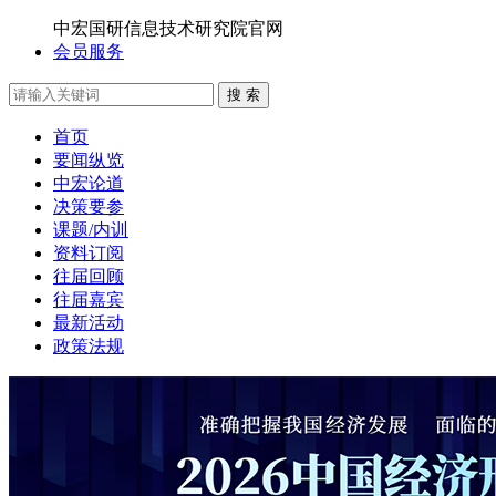
中宏国研信息技术研究院官网
会员服务
搜 索
首页
要闻纵览
中宏论道
决策要参
课题/内训
资料订阅
往届回顾
往届嘉宾
最新活动
政策法规