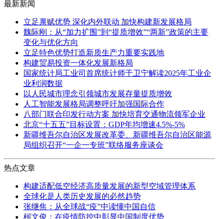
最新新闻
立足禀赋优势 深化内外联动 加快构建新发展格局
魏际刚：从“加力扩围”到“提质增效”“两新”政策的主要
变化与优化方向
立足特色优势打造新质生产力重要实践地
构建贸易投资一体化发展新格局
国家统计局工业司首席统计师于卫宁解读2025年工业企
业利润数据
以人民城市理念引领城市发展存量提质增效
人工智能发展格局调整呼吁加强国际合作
八部门联合印发行动方案 加快培育交通物流领军企业
北京“十五五”目标设置：GDP年均增速4.5%-5%
新疆维吾尔自治区发展改革委、新疆维吾尔自治区能源
局组织召开“一企一专班”联络服务座谈会
热点文章
构建适配低空经济高质量发展的新型空域管理体系
全球化是人类历史发展的必然趋势
张继焦：从全球战“疫”中读懂中国自信
柯文俊：在疫情防控中彰显中国制度优势