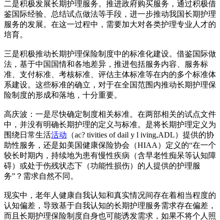
二是积极发展长期护理服务。推进政府购买服务，通过积极借
鉴国际经验、总结试点做法等手段，进一步推动我国长期护理
服务的发展。在这一过程中，需要加大对各类护理专业人才的
培育。
三是积极推动长期护理保险制度中的标准化建设。借鉴国际做
法，基于中国国情和各地差异，推进包括服务内容、服务标
准、支付标准、考核标准、评估主体标准等在内的多个标准体
系建设。这些标准的确立，对于在全国范围内推动长期护理保
险制度的形成和落地，十分重要。
高庆波：一是尽快确定制度相关标准。在两部相关的试点文件
中，并没有明确长期护理的定义与标准。是将长期护理定义为
围绕日常生活
活动
（ac? tivities of dail y l iving,ADL）提供的协
助性服务，还是如美国健康保险协会（HIAA）定义的“在一个
较长时期内，持续地为患有慢性疾病（含早老性痴呆等认知障
碍）或处于伤残状态下（功能性损伤）的人提供的护理服
务”？需求自然不同。
现实中，老年人健康自我认知和真实情况间存在着相当程度的
认知偏差，导致基于自我认知的长期护理服务需求存在偏差，
而且长期护理保险制度自身也可能诱发需求，如果不将个人照