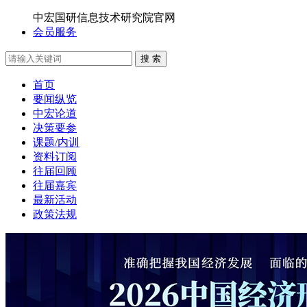
中宏国研信息技术研究院官网
会员服务
搜 索
首页
要闻纵览
中宏论道
决策要参
课题/内训
资料订阅
往届回顾
往届嘉宾
最新活动
政策法规