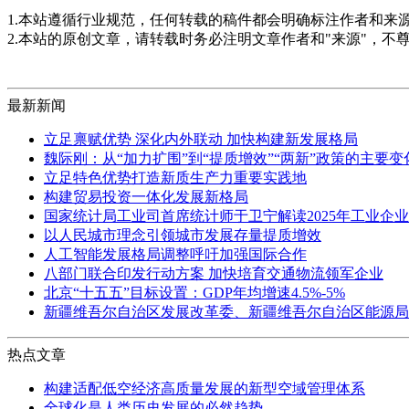
1.本站遵循行业规范，任何转载的稿件都会明确标注作者和来
2.本站的原创文章，请转载时务必注明文章作者和"来源"，不
最新新闻
立足禀赋优势 深化内外联动 加快构建新发展格局
魏际刚：从“加力扩围”到“提质增效”“两新”政策的主要
立足特色优势打造新质生产力重要实践地
构建贸易投资一体化发展新格局
国家统计局工业司首席统计师于卫宁解读2025年工业企
以人民城市理念引领城市发展存量提质增效
人工智能发展格局调整呼吁加强国际合作
八部门联合印发行动方案 加快培育交通物流领军企业
北京“十五五”目标设置：GDP年均增速4.5%-5%
新疆维吾尔自治区发展改革委、新疆维吾尔自治区能源局
热点文章
构建适配低空经济高质量发展的新型空域管理体系
全球化是人类历史发展的必然趋势