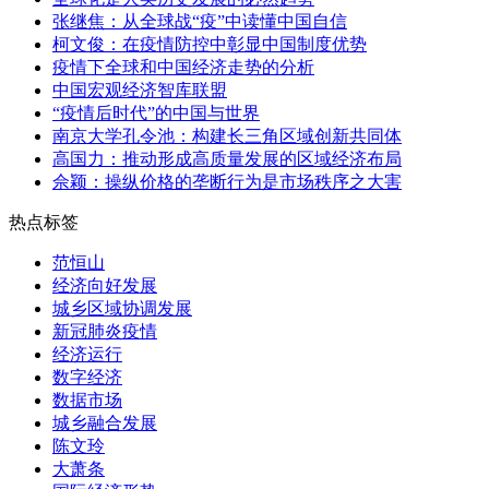
张继焦：从全球战“疫”中读懂中国自信
柯文俊：在疫情防控中彰显中国制度优势
疫情下全球和中国经济走势的分析
中国宏观经济智库联盟
“疫情后时代”的中国与世界
南京大学孔令池：构建长三角区域创新共同体
高国力：推动形成高质量发展的区域经济布局
佘颖：操纵价格的垄断行为是市场秩序之大害
热点标签
范恒山
经济向好发展
城乡区域协调发展
新冠肺炎疫情
经济运行
数字经济
数据市场
城乡融合发展
陈文玲
大萧条