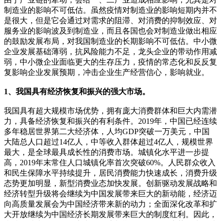
制造业的影响不可低估。虽然疫情对制造业的影响短期内并不
是很大，但是它会通过对需求的阻滞、对消费的抑制效应、对
服务业的影响波及到制造业，而且各国也会对制造业做出相应
的鼓励发展布局，对我国制造业的长期影响不可低估。中小微
企业发展基础薄弱，抗风险能力不足，龙头企业的带动作用减
弱，中小微企业面临更大的生存压力，疫情的常态化和反反复
复影响企业发展预期，冲击企业生产经营信心，影响就业。
1、我国具有经济恢复和振兴的强大市场。
我国具有超大规模市场优势，拥有庞大消费群体和巨大内需潜
力，具备经济恢复和振兴的有利条件。2019年，中国已经连续
多年稳居世界第二大经济体，人均GDP突破一万美元，中国
大陆总人口超过14亿人，中等收入群体超过4亿人，规模世界
最大，是全球最具成长性的消费市场。城镇化水平进一步提
高，2019年末常住人口城镇化率首次突破60%。人民群众收入
和民生保障水平持续提升，居民消费能力快速成长，消费升级
态势更加明显，新型消费业态加快发展。创新驱动发展战略和
经济转型升级将会继续为中国发展带来巨大的新动能，经济迈
向高质量发展会为中国经济带来新的动力；全面深化改革和扩
大开放继续为中国经济长期发展带来巨大的制度红利。因此，