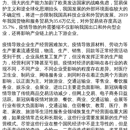
力、强大的生产能力加剧了欧美发达国家的战略焦虑，贸易保
护主义和逆全球化思潮抬头，我国发展的外部环境面临较大的
不确定性，将进一步限制我国高科技企业和外贸的发展。2019
年我国货物和服务贸易为35.6万亿元，对外贸易依存度高达
35.7%，疫情导致的外需萎缩不仅影响我国出口和外向型企
业，还将影响产业链上的上下游企业。
疫情导致企业生产经营困难加大。疫情导致原材料、劳动力等
生产要素流通受阻，物流、生产、销售、回款等正常经营活动
受到干扰，企业虽然复工复产了，但没有发挥正常的生产能
力，经营利润下降甚至亏损。疫情对经济的影响在各行业的表
现不同，不同产业、不同企业受影响的程度存在差异。对医疗
卫生业、制药业、网络服务业，则同时存在着正负两个方面的
影响，以正面为主。对旅游业、交通运输业、零售业、餐饮服
务业、娱乐业、会展业、进出口主要是负面影响。新冠病毒疫
情导致了传统商品交易活动减少，但网上交易、电子商务日益
活跃。新冠病毒疫情对旅游、餐饮、商业、交通运输、会展等
行业有很大负面影响，交通运输、住宿餐饮、教育、医疗、养
老、家政、旅游等生活性服务业领域恢复生产经营面临重大困
难，如果疫情常态化和长期化，这些行业需要发展新的生产经
营模式。尽管这些行业在整个国民经济中不是主导性的，但是
由于产业链的牵动，会给一、二产业造成相应影响，尤其是对