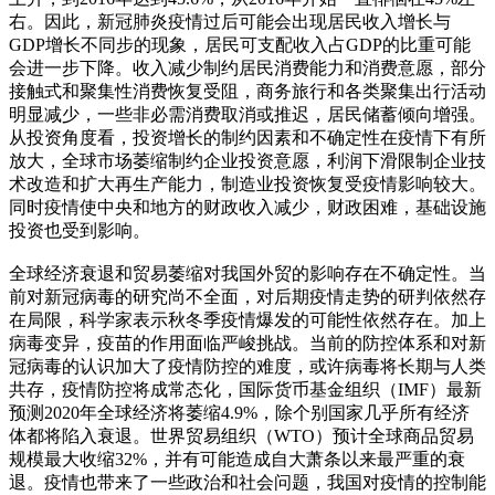
右。因此，新冠肺炎疫情过后可能会出现居民收入增长与
GDP增长不同步的现象，居民可支配收入占GDP的比重可能
会进一步下降。收入减少制约居民消费能力和消费意愿，部分
接触式和聚集性消费恢复受阻，商务旅行和各类聚集出行活动
明显减少，一些非必需消费取消或推迟，居民储蓄倾向增强。
从投资角度看，投资增长的制约因素和不确定性在疫情下有所
放大，全球市场萎缩制约企业投资意愿，利润下滑限制企业技
术改造和扩大再生产能力，制造业投资恢复受疫情影响较大。
同时疫情使中央和地方的财政收入减少，财政困难，基础设施
投资也受到影响。
全球经济衰退和贸易萎缩对我国外贸的影响存在不确定性。当
前对新冠病毒的研究尚不全面，对后期疫情走势的研判依然存
在局限，科学家表示秋冬季疫情爆发的可能性依然存在。加上
病毒变异，疫苗的作用面临严峻挑战。当前的防控体系和对新
冠病毒的认识加大了疫情防控的难度，或许病毒将长期与人类
共存，疫情防控将成常态化，国际货币基金组织（IMF）最新
预测2020年全球经济将萎缩4.9%，除个别国家几乎所有经济
体都将陷入衰退。世界贸易组织（WTO）预计全球商品贸易
规模最大收缩32%，并有可能造成自大萧条以来最严重的衰
退。疫情也带来了一些政治和社会问题，我国对疫情的控制能