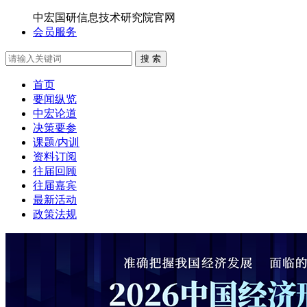
中宏国研信息技术研究院官网
会员服务
搜 索
首页
要闻纵览
中宏论道
决策要参
课题/内训
资料订阅
往届回顾
往届嘉宾
最新活动
政策法规