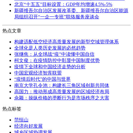
北京“十五五”目标设置：GDP年均增速4.5%-5%
新疆维吾尔自治区发展改革委、新疆维吾尔自治区能源
局组织召开“一企一专班”联络服务座谈会
热点文章
构建适配低空经济高质量发展的新型空域管理体系
全球化是人类历史发展的必然趋势
张继焦：从全球战“疫”中读懂中国自信
柯文俊：在疫情防控中彰显中国制度优势
疫情下全球和中国经济走势的分析
中国宏观经济智库联盟
“疫情后时代”的中国与世界
南京大学孔令池：构建长三角区域创新共同体
高国力：推动形成高质量发展的区域经济布局
佘颖：操纵价格的垄断行为是市场秩序之大害
热点标签
范恒山
经济向好发展
城乡区域协调发展