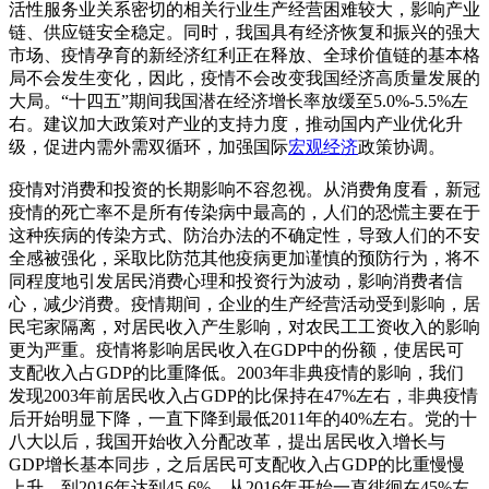
活性服务业关系密切的相关行业生产经营困难较大，影响产业
链、供应链安全稳定。同时，我国具有经济恢复和振兴的强大
市场、疫情孕育的新经济红利正在释放、全球价值链的基本格
局不会发生变化，因此，疫情不会改变我国经济高质量发展的
大局。“十四五”期间我国潜在经济增长率放缓至5.0%-5.5%左
右。建议加大政策对产业的支持力度，推动国内产业优化升
级，促进内需外需双循环，加强国际
宏观经济
政策协调。
疫情对消费和投资的长期影响不容忽视。从消费角度看，新冠
疫情的死亡率不是所有传染病中最高的，人们的恐慌主要在于
这种疾病的传染方式、防治办法的不确定性，导致人们的不安
全感被强化，采取比防范其他疫病更加谨慎的预防行为，将不
同程度地引发居民消费心理和投资行为波动，影响消费者信
心，减少消费。疫情期间，企业的生产经营活动受到影响，居
民宅家隔离，对居民收入产生影响，对农民工工资收入的影响
更为严重。疫情将影响居民收入在GDP中的份额，使居民可
支配收入占GDP的比重降低。2003年非典疫情的影响，我们
发现2003年前居民收入占GDP的比保持在47%左右，非典疫情
后开始明显下降，一直下降到最低2011年的40%左右。党的十
八大以后，我国开始收入分配改革，提出居民收入增长与
GDP增长基本同步，之后居民可支配收入占GDP的比重慢慢
上升，到2016年达到45.6%，从2016年开始一直徘徊在45%左