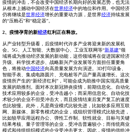
疫情的冲击，不会改变中国经济长期向好的发展态势，也无法
从根本上撼动中国经济在
世界经济
中的地位和作用。中国经济
仍将继续是
世界经济
增长的重要动力源，是世界
经济
持续发展
的“压舱石”和“稳定器”。
2、疫情孕育的新
经济
红利正在释放。
从产业转型升级看，后疫情时代许多产业将迎来新的发展机
会。5G、人工智能、大数据中心、工业互联网等“
新基建
”领
域将成为推动经济发展的新动能，这些领域将在促进国家经济
升级、科学技术进步、战略新兴产业发展等方面担任重要角
色，将推动
中国经济
向高质量发展方向演进。3D打印设备、
智能手表、集成电路圆片、充电桩等产品产量高速增长。这次
疫情所产生的“新经济红利”，可能会成为助推中国实现高质量
发展的助推剂。面对本次新冠肺炎疫情，前期信息化、自动化
技术应用较多的企业，受冲击越小；而采用信息化、自动化技
术较少的企业不但受冲击大，而且疫情结束后复产复工的速度
也比较慢。此外，凡是商业模式比较先进，比如较多应用互联
网、新媒体、新零售模式的企业，或组织管理模式比较先进，
比如较早应用远程办公、弹性工作制、软性就业、目标与关键
结果考核、量子管理等的企业，受冲击普遍较小；而传统商业
模式和传统组织模式的企业受冲击更大。因此，疫情的供给冲