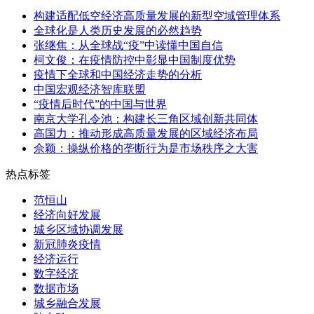
构建适配低空经济高质量发展的新型空域管理体系
全球化是人类历史发展的必然趋势
张继焦：从全球战“疫”中读懂中国自信
柯文俊：在疫情防控中彰显中国制度优势
疫情下全球和中国经济走势的分析
中国宏观经济智库联盟
“疫情后时代”的中国与世界
南京大学孔令池：构建长三角区域创新共同体
高国力：推动形成高质量发展的区域经济布局
佘颖：操纵价格的垄断行为是市场秩序之大害
热点标签
范恒山
经济向好发展
城乡区域协调发展
新冠肺炎疫情
经济运行
数字经济
数据市场
城乡融合发展