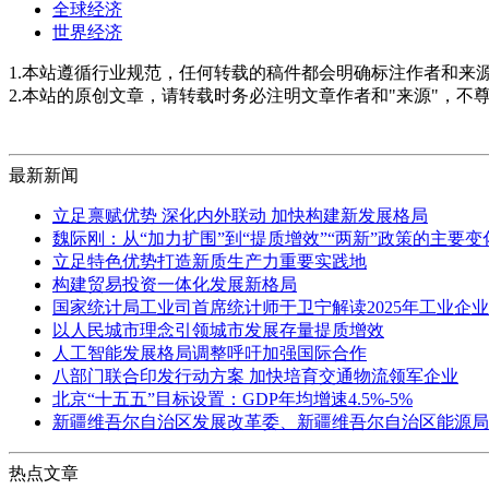
全球经济
世界经济
1.本站遵循行业规范，任何转载的稿件都会明确标注作者和来
2.本站的原创文章，请转载时务必注明文章作者和"来源"，不
最新新闻
立足禀赋优势 深化内外联动 加快构建新发展格局
魏际刚：从“加力扩围”到“提质增效”“两新”政策的主要
立足特色优势打造新质生产力重要实践地
构建贸易投资一体化发展新格局
国家统计局工业司首席统计师于卫宁解读2025年工业企
以人民城市理念引领城市发展存量提质增效
人工智能发展格局调整呼吁加强国际合作
八部门联合印发行动方案 加快培育交通物流领军企业
北京“十五五”目标设置：GDP年均增速4.5%-5%
新疆维吾尔自治区发展改革委、新疆维吾尔自治区能源局
热点文章