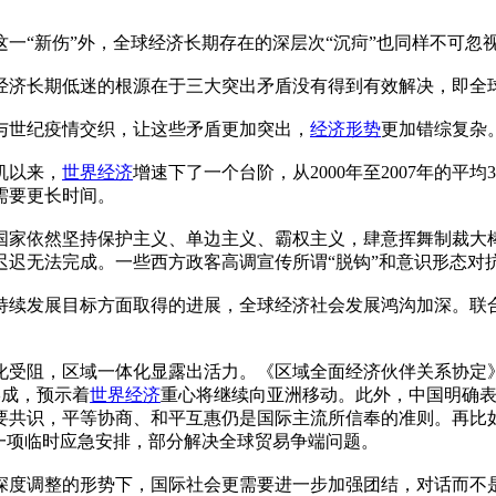
一“新伤”外，全球经济长期存在的深层次“沉疴”也同样不可忽
界经济长期低迷的根源在于三大突出矛盾没有得到有效解决，即
与世纪疫情交织，让这些矛盾更加突出，
经济形势
更加错综复杂
机以来，
世界经济
增速下了一个台阶，从2000年至2007年的平均3
需要更长时间。
国家依然坚持保护主义、单边主义、霸权主义，肆意挥舞制裁大
迟迟无法完成。一些西方政客高调宣传所谓“脱钩”和意识形态对
持续发展目标方面取得的进展，全球经济社会发展鸿沟加深。联合
受阻，区域一体化显露出活力。《区域全面经济伙伴关系协定》（
形成，预示着
世界经济
重心将继续向亚洲移动。此外，中国明确表
要共识，平等协商、和平互惠仍是国际主流所信奉的准则。再比如
一项临时应急安排，部分解决全球贸易争端问题。
深度调整的形势下，国际社会更需要进一步加强团结，对话而不