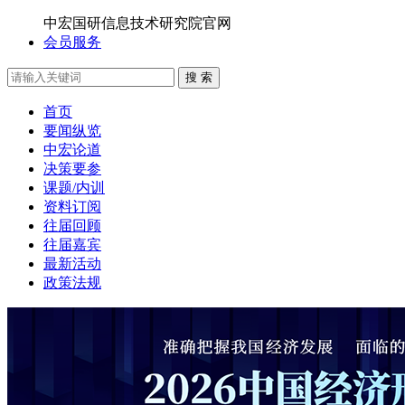
中宏国研信息技术研究院官网
会员服务
搜 索
首页
要闻纵览
中宏论道
决策要参
课题/内训
资料订阅
往届回顾
往届嘉宾
最新活动
政策法规