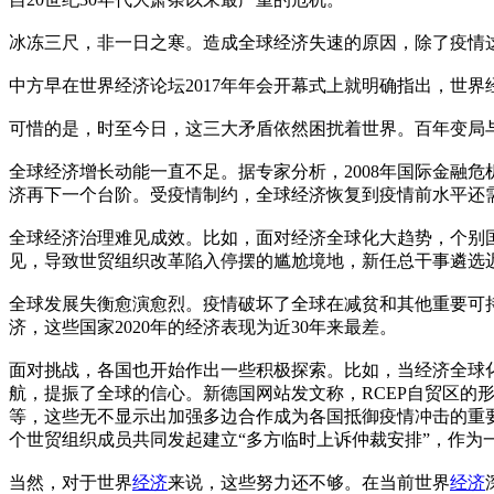
冰冻三尺，非一日之寒。造成全球经济失速的原因，除了疫情这
中方早在世界经济论坛2017年年会开幕式上就明确指出，世
可惜的是，时至今日，这三大矛盾依然困扰着世界。百年变局
全球经济增长动能一直不足。据专家分析，2008年国际金融危
济再下一个台阶。受疫情制约，全球经济恢复到疫情前水平还
全球经济治理难见成效。比如，面对经济全球化大趋势，个别
见，导致世贸组织改革陷入停摆的尴尬境地，新任总干事遴选
全球发展失衡愈演愈烈。疫情破坏了全球在减贫和其他重要可
济，这些国家2020年的经济表现为近30年来最差。
面对挑战，各国也开始作出一些积极探索。比如，当经济全球化
航，提振了全球的信心。新德国网站发文称，RCEP自贸区的
等，这些无不显示出加强多边合作成为各国抵御疫情冲击的重
个世贸组织成员共同发起建立“多方临时上诉仲裁安排”，作为
当然，对于世界
经济
来说，这些努力还不够。在当前世界
经济