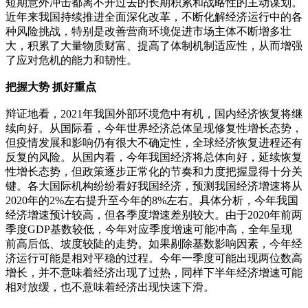
短期意外冲击都离不开过去的长期积累和战略性的主动谋划。
近年来我国持续推进全面深化改革，不断化解经济运行中的各
种风险挑战，特别是改善营商环境促进市场主体不断增多壮
大，积累了大量物质财富、提高了体制机制适应性，从而增强
了应对危机的能力和韧性。
把握大势 抓好重点
辩证地看，2021年我国外部环境危中有机，国内经济恢复将继
续向好。从国际看，今年世界经济总体呈现修复性增长态势，
但疫情发展和影响仍有很大不确定性，全球经济恢复进程还有
反复的风险。从国内看，今年我国经济将总体向好，延续恢复
性增长态势，但政策逐步正常化的节奏和力度把握显得十分关
键。各大国际机构纷纷看好我国经济，预测我国经济增速将从
2020年的2%左右提升至今年的8%左右。具体分析，今年我国
经济增速预计较高，但各季度增速差别较大。由于2020年前两
季度GDP基数较低，今年对应季度增速可能冲高，全年呈现
前高后低、坡度较陡的走势。如果剔除基数影响因素，今年经
济运行可能是相对平稳的过程。今年一季度可能出现两位数高
增长，并不意味着经济出现了过热，同样下半年经济增速可能
相对放缓，也不意味着经济出现快速下滑。