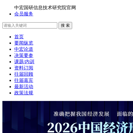
中宏国研信息技术研究院官网
会员服务
搜 索
首页
要闻纵览
中宏论道
决策要参
课题/内训
资料订阅
往届回顾
往届嘉宾
最新活动
政策法规