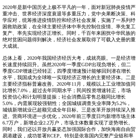
2020年是新中国历史上极不平凡的一年，面对新冠肺炎疫情严
重冲击、世界经济深度衰退等多重压力，党中央果断决策、科
学应对，统筹推进疫情防控和经济社会发展，实施了一系列纾
困救助政策，在全球主要经济体中率先控制住疫情、率先复工
复产、率先实现经济正增长。同时，千百年来困扰中华民族的
绝对贫困问题得到解决，经济社会发展取得了可载入史册的重
大成就。
总体上看，2020年我国经济经历大考，成就亮眼。一是经济增
长速度持续回升。虽然2020年一季度GDP出现负增长，但二
季度GDP增速已经转正，四季度增速预计能够回到潜在增长
水平，我国成为全球唯一实现经济正增长的主要经济体。二是
主要经济指标普遍改善。2020年11月，规模以上工业增加值同
比增长7.0%，超过去年同期水平；民间投资增速转正，市场
投资信心和计划明显提振；社会消费品零售总额同比增长
5.0%，内需展现较强韧性；全国城镇调查失业率降为5.2%，
城镇新增就业已超额完成全年目标。三是改革开放持续深入推
进。营商环境进一步优化，2020年前三季度日均新增市场主体
6.7万户，新增企业2.2万户，市场主体数量实现了逆势增长。
同时，我们还以开放共赢姿态加强国际合作，加快海南自由贸
易港建设，成功签署RCEP。特别是依靠国内完整产业链和率