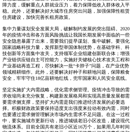
障力度，缓解重点人群就业压力，着力保障低收入群体收入平
稳。此外，还要解决好大城市住房突出问题，加强保障性租赁
住房建设，加快完善长租房政策。
集中力量谋划安全发展大局，破解制约发展的突出阻碍。2020
年的疫情冲击和各方面风险挑战让我国长期发展中面临的一些
安全隐患暴露了出来，需要我们提早谋划、集中破解。要强化
国家战略科技力量，发挥新型举国体制优势，在基础学科、科
技创新等方面集中攻关，支持领军企业组建创新联合体；增强
产业链供应链自主可控能力，实施好关键核心技术攻关工程和
产业基础再造工程，尽快解决一批“卡脖子”问题，在产业优势
领域精耕细作。此外，还要解决好种子和耕地问题，保障粮食
安全，牢牢守住18亿亩耕地红线，兜牢国家和人民安全底线。
坚定实施扩大内需战略，优化需求侧管理。疫情冲击导致的需
求收缩尚未充分恢复，构建新发展格局和实现高质量发展都需
要需求侧支撑，坚持扩大内需是我们推进经济发展的必要选
择。积极财政政策要保持适度支出强度来拉动有效内需，同时
也要通过需求侧管理解决市场内生需求不足问题。在这一过程
中，要实施城市更新行动，推进城镇老旧小区改造，建设现代
物流体系。目前全国共有老旧小区近16万个，如果用几年时间