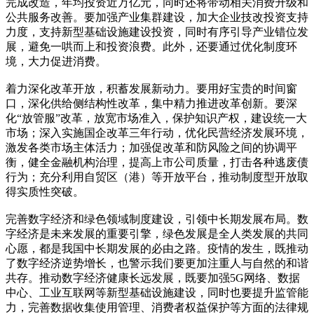
完成改造，年均投资近万亿元，同时还将带动相关消费升级和
公共服务改善。要加强产业集群建设，加大企业技改投资支持
力度，支持新型基础设施建设投资，同时有序引导产业错位发
展，避免一哄而上和投资浪费。此外，还要通过优化制度环
境，大力促进消费。
着力深化改革开放，积蓄发展新动力。要用好宝贵的时间窗
口，深化供给侧结构性改革，集中精力推进改革创新。要深
化“放管服”改革，放宽市场准入，保护知识产权，建设统一大
市场；深入实施国企改革三年行动，优化民营经济发展环境，
激发各类市场主体活力；加强促改革和防风险之间的协调平
衡，健全金融机构治理，提高上市公司质量，打击各种逃废债
行为；充分利用自贸区（港）等开放平台，推动制度型开放取
得实质性突破。
完善数字经济和绿色领域制度建设，引领中长期发展布局。数
字经济是未来发展的重要引擎，绿色发展是全人类发展的共同
心愿，都是我国中长期发展的必由之路。疫情的发生，既推动
了数字经济逆势增长，也警示我们要更加注重人与自然的和谐
共存。推动数字经济健康长远发展，既要加强5G网络、数据
中心、工业互联网等新型基础设施建设，同时也要提升监管能
力，完善数据收集使用管理、消费者权益保护等方面的法律规