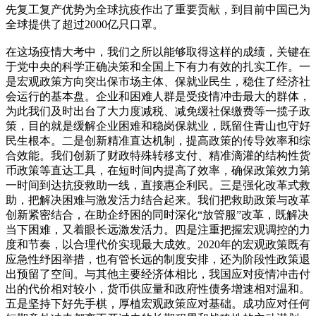
先复工复产优势为全球抗疫作出了重要贡献，到目前中国已为
全球提供了超过2000亿只口罩。
在这场疫情大考中，我们之所以能够取得这样的成绩，关键在
于党中央的科学正确决策和全国上下有力有效的扎实工作。一
是宏观政策方向突出保市场主体、保就业民生，稳住了经济社
会运行的基本盘。企业和困难人群是受疫情冲击最大的群体，
为此我们及时出台了大力度减税、减免缓社保缴费等一揽子政
策，目的就是缓解企业困难和稳岗保就业，既留住青山也守好
民生根本。二是创新精准直达机制，提高政策的传导效率和综
合效能。我们创新了财政特殊转移支付、精准滴灌的结构性货
币政策等直达工具，在短时间内提高了效率，确保政策效力第
一时间到达抗疫救助一线，直接惠企利民。三是强化改革式救
助，把解决困难与激发活力结合起来。我们把救助政策与改革
创新紧密结合，在助企纾困的同时深化“放管服”改革，既解决
当下困难，又着眼长远激发活力。四是注重把握宏观调控的力
度和节奏，以合理代价实现最大成效。2020年的宏观政策既有
应急性纾困举措，也有管长远的制度安排，还为阶段性政策退
出预留了空间。与其他主要经济体相比，我国应对疫情冲击付
出的代价相对较小，货币供应量和政府性债务增速相对温和。
五是坚持下好先手棋，厚植宏观政策应对基础。成功应对任何