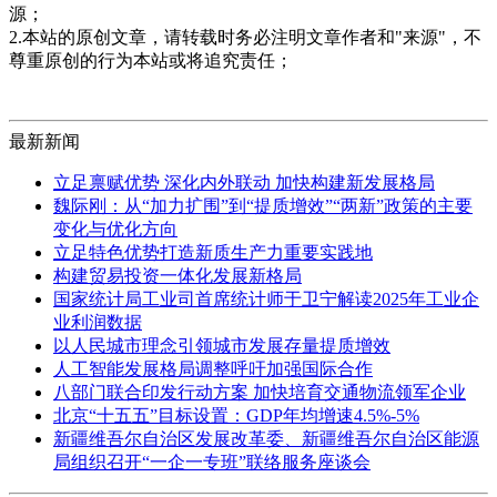
源；
2.本站的原创文章，请转载时务必注明文章作者和"来源"，不
尊重原创的行为本站或将追究责任；
最新新闻
立足禀赋优势 深化内外联动 加快构建新发展格局
魏际刚：从“加力扩围”到“提质增效”“两新”政策的主要
变化与优化方向
立足特色优势打造新质生产力重要实践地
构建贸易投资一体化发展新格局
国家统计局工业司首席统计师于卫宁解读2025年工业企
业利润数据
以人民城市理念引领城市发展存量提质增效
人工智能发展格局调整呼吁加强国际合作
八部门联合印发行动方案 加快培育交通物流领军企业
北京“十五五”目标设置：GDP年均增速4.5%-5%
新疆维吾尔自治区发展改革委、新疆维吾尔自治区能源
局组织召开“一企一专班”联络服务座谈会