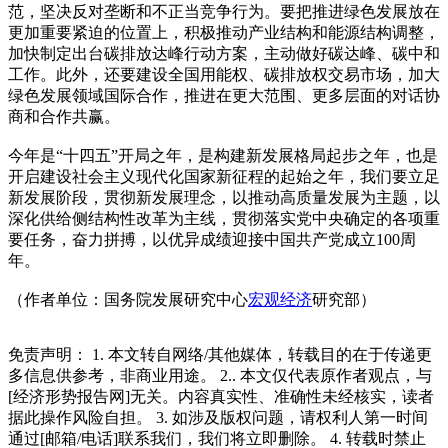
范，坚决反对垄断和不正当竞争行为。要把推进绿色发展放在
更加重要紧迫的位置上，积极推动产业结构和能源结构调整，
加快制定出台碳排放达峰行动方案，主动做好碳达峰、碳中和
工作。此外，还要建设全国用能权、碳排放权交易市场，加大
绿色发展领域国际合作，推进在更大范围、更多层面的对话协
商和合作共赢。
今年是“十四五”开局之年，是构建新发展格局起步之年，也是
开启建设社会主义现代化国家新征程的起始之年，我们要立足
新发展阶段，贯彻新发展理念，以推动高质量发展为主题，以
深化供给侧结构性改革为主线，贯彻落实党中央确定的各项重
要任务，奋力拼搏，以优异成绩迎接中国共产党成立100周
年。
（作者单位：国务院发展研究中心
宏观经济
研究部）
免责声明： 1. 本文转自网络/其他媒体，转载目的在于传递更
多信息供参考，非商业用途。 2.. 本文仅代表原作者观点，与
[经济形势报告网]无关。内容真实性、准确性未经核实，读者
据此操作风险自担。 3. 如涉及版权问题，请权利人第一时间
通过[邮箱/电话]联系我们，我们将立即删除。 4. 转载时禁止