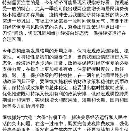
特别需要注意的是，今年经济可能呈现宏观指标好看、微观感
受一般的特点，尤其一季度可能出现两位数增长与居民消费价
格小幅通缩并存局面。疫情冲击后我国经济持续复苏的势头仍
需进一步巩固，市场主体还需要一段时间恢复元气，需要平衡
好经济恢复与风险防范的关系，避免出现政策过早退出和“一
刀切”问题，切实巩固和维护经济向好态势，保持经济运行在
合理区间。
今年是构建新发展格局的开局之年，保持宏观政策连续性、稳
定性、可持续性是我们的重要任务。当前我国疫情防控进入常
态化，经济运行逐步趋向正常，政策要保持对经济恢复的必要
支持力度，在操作上更加精准有效，注意把握时度效，做好
稳、退、进，保护政策的可持续性，在一两年的时间里逐步推
动政策回归正常。要继续实施积极的财政政策和稳健的货币政
策，保持宏观政策取向总体稳定，稳妥退出临时性救助政策，
优化推进既可持续又长期有利的政策安排，做好宏观调控跨周
期设计和调节，实现稳增长和防风险、短期和长期、国内和国
际等多方面协调平衡。
继续抓好“六稳”“六保”各项工作，解决关系经济运行和人民生
活的突出问题。在这一过程中，既要完善减税降费政策，强化
普惠金融服务，激发市场主体内在活力；还要持续加大民生保