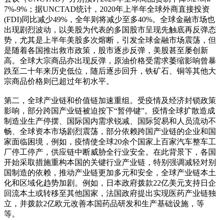
7%-9%；据UNCTAD统计，2020年上半年全球外商直接投资
(FDI)同比减少49%，全年则将减少至多40%。全球金融市场也
出现剧烈波动，以美股为代表的多国股市呈现先触底再反弹态
势，尤其是上半年美股多次熔断，引发全球金融市场震荡，但
是随着各国推出救市政策，股市逐步反弹，美股甚至屡创新
高。全球大宗商品亦出现反弹，原油价格受需求萎缩影响曾暴
跌至二十年来历史低位，随后逐步回升，铁矿石、铜等其他大
宗商品价格则已超过年初水平。
第二，全球产业链和价值链加速重组。受疫情及经济封锁政策
影响，部分跨国产业链被迫按下“暂停键”。疫情全球扩散造成
制造业生产停摆、国际国内需求锐减、国际贸易和人员流动不
畅、全球资本市场剧烈震荡，部分依赖跨国产业链的企业和国
家面临困境，例如，疫情使全球20余个国家上百家汽车整车工
厂停工停产，供应链中断威胁全行业安全。在此背景下，各国
开始采取措施重构本国的关键行业产业链，特别强调减轻对别
国制造的依赖，推动产业链更加多元和安全，全球产业链本土
化和区域化趋势加剧。例如，日本政府拨款22亿美元支持日企
回流本土或转移至其他国家，法国政府提出实现医药产业链独
立，并拨款2亿欧元改善本国药品研发和生产基础设施，等
等。