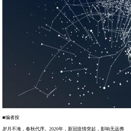
■编者按
岁月不淹，春秋代序。2020年，新冠疫情突起，影响无远弗