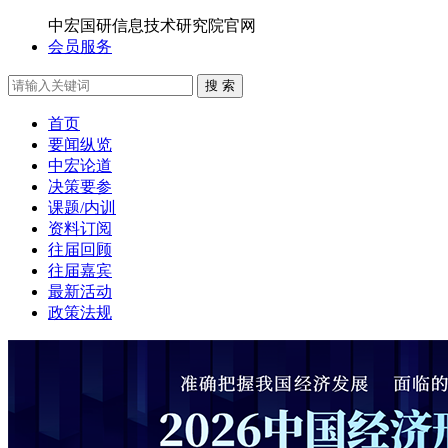
中宏国研信息技术研究院官网
会员服务
搜 索
首页
要闻纵览
中宏论道
决策要参
课题/内训
资料订阅
往届回顾
往届嘉宾
最新活动
政策法规