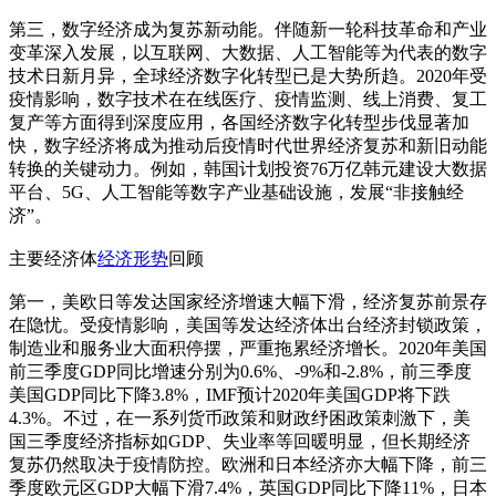
第三，数字经济成为复苏新动能。伴随新一轮科技革命和产业
变革深入发展，以互联网、大数据、人工智能等为代表的数字
技术日新月异，全球经济数字化转型已是大势所趋。2020年受
疫情影响，数字技术在在线医疗、疫情监测、线上消费、复工
复产等方面得到深度应用，各国经济数字化转型步伐显著加
快，数字经济将成为推动后疫情时代世界经济复苏和新旧动能
转换的关键动力。例如，韩国计划投资76万亿韩元建设大数据
平台、5G、人工智能等数字产业基础设施，发展“非接触经
济”。
主要经济体
经济形势
回顾
第一，美欧日等发达国家经济增速大幅下滑，经济复苏前景存
在隐忧。受疫情影响，美国等发达经济体出台经济封锁政策，
制造业和服务业大面积停摆，严重拖累经济增长。2020年美国
前三季度GDP同比增速分别为0.6%、-9%和-2.8%，前三季度
美国GDP同比下降3.8%，IMF预计2020年美国GDP将下跌
4.3%。不过，在一系列货币政策和财政纾困政策刺激下，美
国三季度经济指标如GDP、失业率等回暖明显，但长期经济
复苏仍然取决于疫情防控。欧洲和日本经济亦大幅下降，前三
季度欧元区GDP大幅下滑7.4%，英国GDP同比下降11%，日本