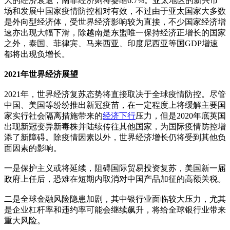
大的经济衰退，南非经济则将萎缩6.7%。亚太地区的新兴市
场和发展中国家疫情防控相对有效，不过由于亚太国家大多数
是外向型经济体，受世界经济影响较为直接，不少国家经济增
速亦出现大幅下滑，除越南是东盟唯一保持经济正增长的国家
之外，泰国、菲律宾、马来西亚、印度尼西亚等国GDP增速
都将出现负增长。
2021年世界经济展望
2021年，世界经济复苏态势将直接取决于全球疫情防控。尽管
中国、美国等纷纷推出新冠疫苗，在一定程度上将缓解主要国
家实行社会隔离措施带来的
经济下行
压力，但是2020年底英国
出现新冠变异新毒株并陆续传往其他国家，为国际疫情防控增
添了新障碍。除疫情因素以外，世界经济增长仍将受到其他负
面因素的影响。
一是保护主义或将延续，阻碍国际贸易投资复苏，美国新一届
政府上任后，恐难在短期内取消对中国产品加征的高额关税。
二是全球金融风险隐患加剧，其中银行业面临较大压力，尤其
是企业杠杆率和违约率可能会继续飙升，将给全球银行业带来
重大风险。