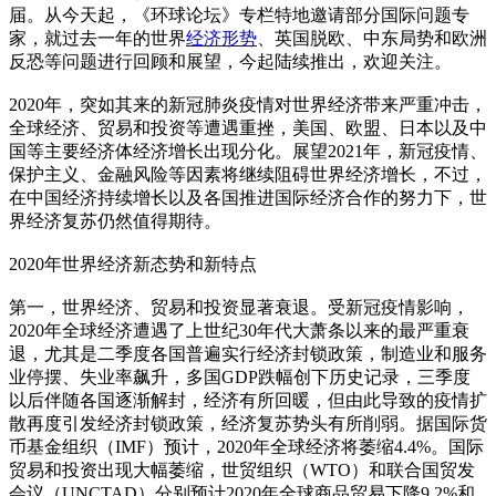
届。从今天起，《环球论坛》专栏特地邀请部分国际问题专
家，就过去一年的世界
经济形势
、英国脱欧、中东局势和欧洲
反恐等问题进行回顾和展望，今起陆续推出，欢迎关注。
2020年，突如其来的新冠肺炎疫情对世界经济带来严重冲击，
全球经济、贸易和投资等遭遇重挫，美国、欧盟、日本以及中
国等主要经济体经济增长出现分化。展望2021年，新冠疫情、
保护主义、金融风险等因素将继续阻碍世界经济增长，不过，
在中国经济持续增长以及各国推进国际经济合作的努力下，世
界经济复苏仍然值得期待。
2020年世界经济新态势和新特点
第一，世界经济、贸易和投资显著衰退。受新冠疫情影响，
2020年全球经济遭遇了上世纪30年代大萧条以来的最严重衰
退，尤其是二季度各国普遍实行经济封锁政策，制造业和服务
业停摆、失业率飙升，多国GDP跌幅创下历史记录，三季度
以后伴随各国逐渐解封，经济有所回暖，但由此导致的疫情扩
散再度引发经济封锁政策，经济复苏势头有所削弱。据国际货
币基金组织（IMF）预计，2020年全球经济将萎缩4.4%。国际
贸易和投资出现大幅萎缩，世贸组织（WTO）和联合国贸发
会议（UNCTAD）分别预计2020年全球商品贸易下降9.2%和