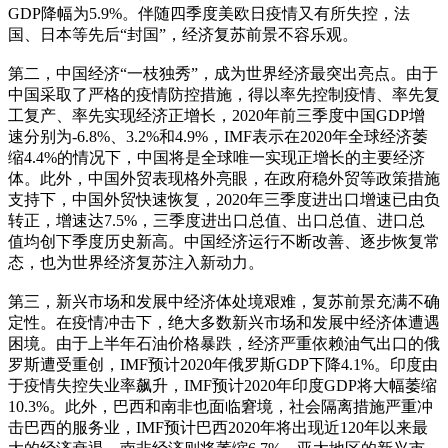
GDP降幅为5.9%。伴随四季度美欧日疫情又有所失控，法
国、日本等先后“封国”，经济复苏前景不容乐观。
第二，中国经济“一枝独秀”，成为世界经济最突出亮点。由于
中国采取了严格的疫情防控措施，得以率先控制疫情、率先复
工复产、率先实现经济正增长，2020年前三季度中国GDP增
速分别为-6.8%、3.2%和4.9%，IMF表示在2020年全球经济萎
缩4.4%的情况下，中国将是全球唯一实现正增长的主要经济
体。此外，中国外贸表现格外亮眼，在政府稳外贸等政策措施
支持下，中国外贸快速恢复，2020年三季度进出口增速已由负
转正，增速达7.5%，三季度进出口总值、出口总值、进口总
值均创下季度历史新高。中国经济运行不断改善、逐步恢复常
态，也为世界经济复苏注入新动力。
第三，新兴市场和发展中经济体处境艰难，复苏前景充满不确
定性。在疫情冲击下，绝大多数新兴市场和发展中经济体遭遇
困境。由于上半年石油价格暴跌，经济严重依赖油气出口的俄
罗斯遭受重创，IMF预计2020年俄罗斯GDP下降4.1%。印度由
于疫情失控失业率飙升，IMF预计2020年印度GDP将大幅萎缩
10.3%。此外，巴西和南非也面临窘境，社会隔离措施严重冲
击巴西的服务业，IMF预计巴西2020年将出现近120年以来最