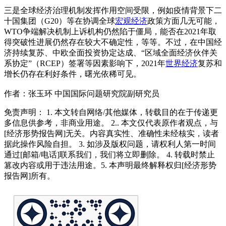
三是全球经济治理机制发挥作用空间受限，例如疫情背景下二
十国集团（G20）等在协调全球
宏观经济
政策方面几无可能，
WTO争端解决机制上诉机构仍然陷于僵局，能否在2021年取
得突破性进展仍然存在较大不确定性，等等。不过，在中国经
济持续复苏、中欧全面投资协定达成、“区域全面经济伙伴关
系协定”（RCEP）签署等因素影响下，2021年
世界经济
复苏和
增长仍存在利好条件，曙光依稀可见。
作者：张玉环 中国国际问题研究院副研究员
免责声明： 1. 本文转自网络/其他媒体，转载目的在于传递更
多信息供参考，非商业用途。 2.. 本文仅代表原作者观点，与
[经济形势报告网]无关。内容真实性、准确性未经核实，读者
据此操作风险自担。 3. 如涉及版权问题，请权利人第一时间
通过[邮箱/电话]联系我们，我们将立即删除。 4. 转载时禁止
篡改内容或用于违法用途。5. 本声明最终解释权归[经济形势
报告网]所有。