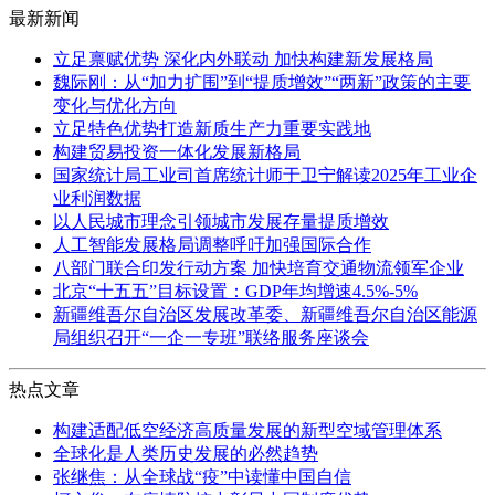
最新新闻
立足禀赋优势 深化内外联动 加快构建新发展格局
魏际刚：从“加力扩围”到“提质增效”“两新”政策的主要
变化与优化方向
立足特色优势打造新质生产力重要实践地
构建贸易投资一体化发展新格局
国家统计局工业司首席统计师于卫宁解读2025年工业企
业利润数据
以人民城市理念引领城市发展存量提质增效
人工智能发展格局调整呼吁加强国际合作
八部门联合印发行动方案 加快培育交通物流领军企业
北京“十五五”目标设置：GDP年均增速4.5%-5%
新疆维吾尔自治区发展改革委、新疆维吾尔自治区能源
局组织召开“一企一专班”联络服务座谈会
热点文章
构建适配低空经济高质量发展的新型空域管理体系
全球化是人类历史发展的必然趋势
张继焦：从全球战“疫”中读懂中国自信